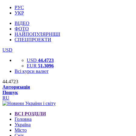
РУС
УКР
ВІДЕО
ФОТО
НАЙПОПУЛЯРНІШІ
СПЕЦПРОЕКТИ
USD
USD
44.4723
EUR
51.3096
Всі курси валют
44.4723
Авторизація
Пошук
RU
ВСІ РОЗДІЛИ
Головна
Україна
Місто
Світ