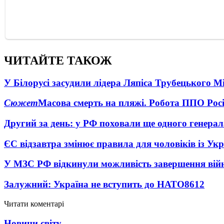
ЧИТАЙТЕ ТАКОЖ
У Білорусі засудили лідера Ляпіса Трубецького М
Сюжет
Масова смерть на пляжі. Робота ППО Росі
Другий за день: у РФ поховали ще одного генерал
ЄС відзавтра змінює правила для чоловіків із Ук
У МЗС РФ відкинули можливість завершення вій
Залужний: Україна не вступить до НАТО
8612
Читати коментарі
Новини світу