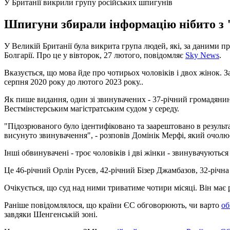
У Британії викрили групу російських шпигунів
Шпигуни збирали інформацію нібито з "
У Великій Британії була викрита група людей, які, за даними пра
Болгарії. Про це у вівторок, 27 лютого, повідомляє
Sky News
.
Вказується, що мова йде про чотирьох чоловіків і двох жінок. З
серпня 2020 року до лютого 2023 року..
Як пише видання, один зі звинувачених - 37-річний громадянин Б
Вестмінстерським магістратським судом у середу.
"Підозрюваного було ідентифіковано та заарештовано в результа
висунуто звинувачення", - розповів Домінік Мерфі, який очолює
Інші обвинувачені - троє чоловіків і дві жінки - звинувачуються
Це 46-річний Орлін Русев, 42-річний Бізер Джамбазов, 32-річна 
Очікується, що суд над ними триватиме чотири місяці. Він має 
Раніше повідомлялося, що країни ЄС обговорюють, чи варто
об
завдяки Шенгенській зоні.