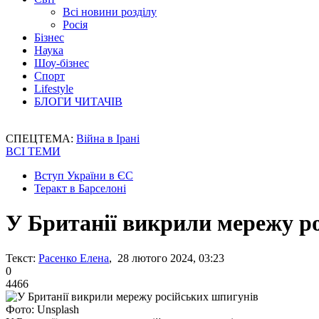
Всі новини розділу
Росія
Бізнес
Наука
Шоу-бізнес
Спорт
Lifestyle
БЛОГИ ЧИТАЧІВ
СПЕЦТЕМА:
Війна в Ірані
ВСІ ТЕМИ
Вступ України в ЄС
Теракт в Барселоні
У Британії викрили мережу р
Текст:
Расенко Елена
, 28 лютого 2024, 03:23
0
4466
Фото: Unsplash