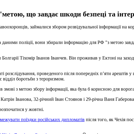
метою, що завдає шкоди безпеці та інте
воохоронців, займалися збором розвідувальної інформації на корис
а даними поліції, вони збирали інформацію для РФ "з метою завда
олгарії Тіхомір Іванов Іванчев. Він проживав у Ектоні на заході
ті розслідування, проведеного після попередніх п’яти арештів у 
 відділ боротьби з тероризмом.
 в змові з метою збору інформації, яка була б корисною для ворог
Катрін Іванова, 32-річний Іван Стоянов і 29-річна Ваня Габерова
розпочатися у жовтні.
межувати поїздки російських дипломатів
після того, як Чехія п