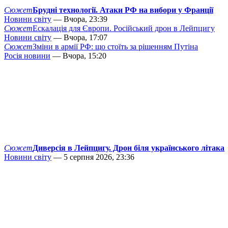
Сюжет
Брудні технології. Атаки РФ на вибори у Франції
Новини світу
— Вчора, 23:39
Сюжет
Ескалація для Європи. Російський дрон в Лейпцигу
Новини світу
— Вчора, 17:07
Сюжет
Зміни в армії РФ: що стоїть за рішенням Путіна
Росія новини
— Вчора, 15:20
Сюжет
Диверсія в Лейпцигу. Дрон біля українського літака
Новини світу
— 5 серпня 2026, 23:36