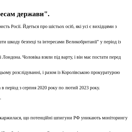
ресам держави".
ть Росії. Йдеться про шістьох осіб, які усі є вихідцями з
ти шкоду безпеці та інтересами Великобританії" у період із
 Лондона. Чоловіка взяли під варту, і він має постати перед
цьому розслідуванні, і разом із Королівською прокуратурою
а в період з серпня 2020 року по лютий 2023 року.
.
оскаржилася, що потенційні шпигуни РФ уникають моніторингу