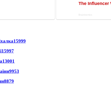
іхалка
15999
ї
15997
а
13001
раїни
9953
ни
8879