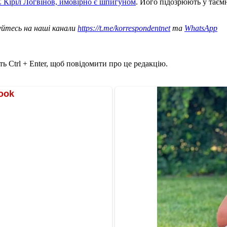
С Кіріл Логвінов, ймовірно є шпигуном
. Його підозрюють у таємн
уйтесь на наші канали
https://t.me/korrespondentnet
та
WhatsApp
ь Ctrl + Enter, щоб повідомити про це редакцію.