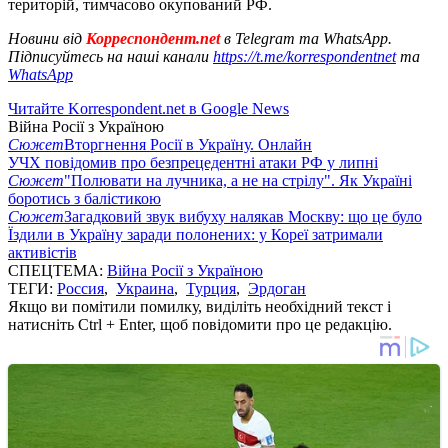
територій, тимчасово окупований РФ.
Новини від
Корреспондент.net
в Telegram та WhatsApp.
Підписуйтесь на наші канали
https://t.me/korrespondentnet
та
WhatsApp
Читайте Korrespondent.net в Google News
Війна Росії з Україною
Сюжет
Вторгнення Росії в Україну. Онлайн
УЧХ повідомив про безпрецедентні атаки РФ у липні
Сюжет
"Полювати на лучника, а не на стрілу". Як Україні
боротись з балістикою
Сюжет
Загадковий звук вибуху налякав Москву: що це було
Їздили в Україну заради полонених: у Кореї затримали
активістів
СПЕЦТЕМА:
Війна Росії з Україною
ТЕГИ:
Россия
,
Украина
,
Турция
,
Эрдоган
Якщо ви помітили помилку, виділіть необхідний текст і
натисніть Ctrl + Enter, щоб повідомити про це редакцію.