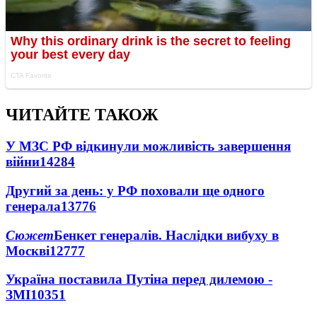
ЧИТАЙТЕ ТАКОЖ
У МЗС РФ відкинули можливість завершення
війни
14284
Другий за день: у РФ поховали ще одного
генерала
13776
Сюжет
Бенкет генералів. Наслідки вибуху в
Москві
12777
Україна поставила Путіна перед дилемою -
ЗМІ
10351