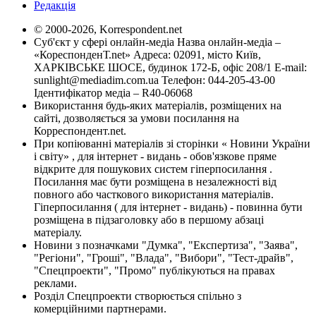
Редакція
© 2000-2026, Korrespondent.net
Суб'єкт у сфері онлайн-медіа Назва онлайн-медіа –
«КореспонденТ.net» Адреса: 02091, місто Київ,
ХАРКІВСЬКЕ ШОСЕ, будинок 172-Б, офіс 208/1 E-mail:
sunlight@mediadim.com.ua
Телефон: 044-205-43-00
Ідентифікатор медіа – R40-06068
Використання будь-яких матеріалів, розміщених на
сайті, дозволяється за умови посилання на
Корреспондент.net.
При копіюванні матеріалів зі сторінки « Новини України
і світу» , для інтернет - видань - обов'язкове пряме
відкрите для пошукових систем гіперпосилання .
Посилання має бути розміщена в незалежності від
повного або часткового використання матеріалів.
Гіперпосилання ( для інтернет - видань) - повинна бути
розміщена в підзаголовку або в першому абзаці
матеріалу.
Новини з позначками "Думка", "Експертиза", "Заява",
"Регіони", "Гроші", "Влада", "Вибори", "Тест-драйв",
"Спецпроекти", "Промо" публікуються на правах
реклами.
Розділ Спецпроекти створюється спільно з
комерційними партнерами.