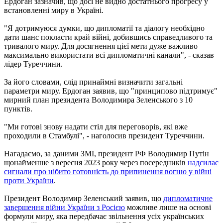
Ердоган зазначив, що досі не видно достатнього прогресу у
встановленні миру в Україні.
"Я дотримуюся думки, що дипломатії та діалогу необхідно
дати шанс покласти край війні, добившись справедливого та
тривалого миру. Для досягнення цієї мети дуже важливо
максимально використати всі дипломатичні канали", - сказав
лідер Туреччини.
За його словами, слід принаймні визначити загальні
параметри миру. Ердоган заявив, що "принципово підтримує"
мирний план президента Володимира Зеленського з 10
пунктів.
"Ми готові знову надати стіл для переговорів, які вже
проходили в Стамбулі", - наголосив президент Туреччини.
Нагадаємо, за даними ЗМІ, президент РФ Володимир Путін
щонайменше з вересня 2023 року через посередників
надсилає
сигнали про нібито готовність до припинення вогню у війні
проти України
.
Президент Володимир Зеленський заявив, що
дипломатичне
завершення війни України з Росією
можливе лише на основі
формули миру, яка передбачає звільнення усіх українських