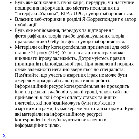
Будь яке копіювання, публікація, передрук, чи наступне
поширення інформації, що містить посилання на
"Інтерфакс-Україна", EPA / UPG, суворо забороняється.
Власник веб-сторінки в розділі Я-Корреспондент є автор
публікації.
Будь-яке копіювання, передрук та відтворення
фотографічних творів та/або аудіовізуальних творів
правовласника Getty Images - суворо забороняється.
Матеріали сайту korrespondent.net призначені для осіб
старше 21 року (21+). Участь в азартних іграх може
викликати ігрову залежність. Дотримуйтесь правил
(принципів) відповідальної гри. При виявленні перших
ознак залежності негайно зверніться до спеціаліста.
Пам'ятайте, що участь в азартних іграх не може бути
джерелом доходів або альтернативою роботі.
Інформаційний ресурс korrespondent.net не проводить
ігри на реальні та/або віртуальні гроші, також сайт не
приймає ні в якій формі оплату ставок та інших
платежів, які пов’язані/можуть бути пов’язані з
азартними іграми, букмекерами чи тоталізаторами. Будь-
які матеріали на інформаційному ресурсі
korrespondent.net публікуються виключно в
інформаційних цілях.
X