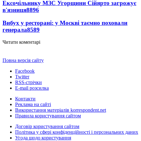
Ексочільнику МЗС Угорщини Сійярто загрожує
в'язниця
8896
Вибух у ресторані: у Москві таємно поховали
генерала
8589
Читати коментарі
Повна версія сайту
Facebook
Twitter
RSS-стрічки
E-mail розсилка
Контакти
Реклама на сайті
Використання матеріалів korrespondent.net
Правила користування сайтом
Договір користування сайтом
Політика у сфері конфіденційності і персональних даних
Угода щодо користування