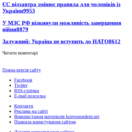
ЄС відзавтра змінює правила для чоловіків із
України
9953
У МЗС РФ відкинули можливість завершення
війни
8879
Залужний: Україна не вступить до НАТО
8612
Читати коментарі
Повна версія сайту
Facebook
Twitter
RSS-стрічки
E-mail розсилка
Контакти
Реклама на сайті
Використання матеріалів korrespondent.net
Правила користування сайтом
Договір користування сайтом