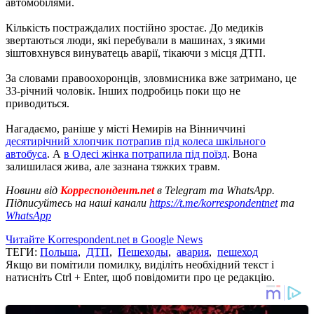
автомобілями.
Кількість постраждалих постійно зростає. До медиків
звертаються люди, які перебували в машинах, з якими
зіштовхнувся винуватець аварії, тікаючи з місця ДТП.
За словами правоохоронців, зловмисника вже затримано, це
33-річний чоловік. Інших подробиць поки що не
приводиться.
Нагадаємо, раніше у місті Немирів на Вінниччині
десятирічний хлопчик потрапив під колеса шкільного
автобуса
. А
в Одесі жінка потрапила під поїзд
. Вона
залишилася жива, але зазнана тяжких травм.
Новини від
Корреспондент.net
в Telegram та WhatsApp.
Підписуйтесь на наші канали
https://t.me/korrespondentnet
та
WhatsApp
Читайте Korrespondent.net в Google News
ТЕГИ:
Польша
,
ДТП
,
Пешеходы
,
авария
,
пешеход
Якщо ви помітили помилку, виділіть необхідний текст і
натисніть Ctrl + Enter, щоб повідомити про це редакцію.