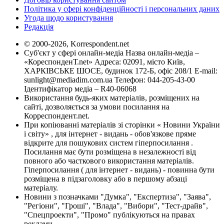
Політика у сфері конфіденційності і персональних даних
Угода щодо користування
Редакція
© 2000-2026, Korrespondent.net
Суб'єкт у сфері онлайн-медіа Назва онлайн-медіа –
«КореспонденТ.net» Адреса: 02091, місто Київ,
ХАРКІВСЬКЕ ШОСЕ, будинок 172-Б, офіс 208/1 E-mail:
sunlight@mediadim.com.ua
Телефон: 044-205-43-00
Ідентифікатор медіа – R40-06068
Використання будь-яких матеріалів, розміщених на
сайті, дозволяється за умови посилання на
Корреспондент.net.
При копіюванні матеріалів зі сторінки « Новини України
і світу» , для інтернет - видань - обов'язкове пряме
відкрите для пошукових систем гіперпосилання .
Посилання має бути розміщена в незалежності від
повного або часткового використання матеріалів.
Гіперпосилання ( для інтернет - видань) - повинна бути
розміщена в підзаголовку або в першому абзаці
матеріалу.
Новини з позначками "Думка", "Експертиза", "Заява",
"Регіони", "Гроші", "Влада", "Вибори", "Тест-драйв",
"Спецпроекти", "Промо" публікуються на правах
реклами.