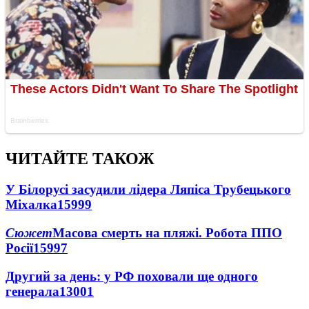
ЧИТАЙТЕ ТАКОЖ
У Білорусі засудили лідера Ляпіса Трубецького
Міхалка
15999
Сюжет
Масова смерть на пляжі. Робота ППО
Росії
15997
Другий за день: у РФ поховали ще одного
генерала
13001