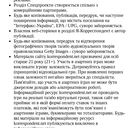
Розділ Спецпроекти створюється спільно з
комерційними партнерами.
Будь яке копіювання, публікація, передрук, чи наступне
поширення інформації, що містить посилання на
"Інтерфакс-Україна", EPA / UPG, суворо забороняється.
Власник веб-сторінки в розділі Я-Корреспондент є автор
публікації.
Будь-яке копіювання, передрук та відтворення
фотографічних творів та/або аудіовізуальних творів
правовласника Getty Images - суворо забороняється.
Матеріали сайту korrespondent.net призначені для осіб
старше 21 року (21+). Участь в азартних іграх може
викликати ігрову залежність. Дотримуйтесь правил
(принципів) відповідальної гри. При виявленні перших
ознак залежності негайно зверніться до спеціаліста.
Пам'ятайте, що участь в азартних іграх не може бути
джерелом доходів або альтернативою роботі.
Інформаційний ресурс korrespondent.net не проводить
ігри на реальні та/або віртуальні гроші, також сайт не
приймає ні в якій формі оплату ставок та інших
платежів, які пов’язані/можуть бути пов’язані з
азартними іграми, букмекерами чи тоталізаторами. Будь-
які матеріали на інформаційному ресурсі
korrespondent.net публікуються виключно в