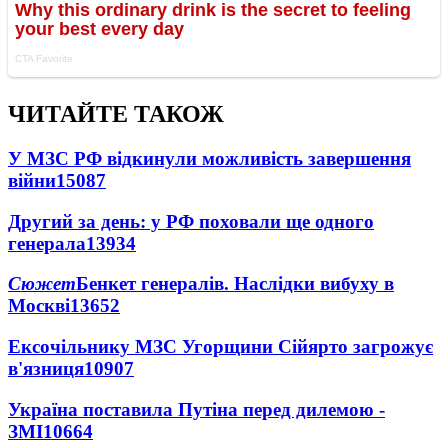
ЧИТАЙТЕ ТАКОЖ
У МЗС РФ відкинули можливість завершення
війни
15087
Другий за день: у РФ поховали ще одного
генерала
13934
Сюжет
Бенкет генералів. Наслідки вибуху в
Москві
13652
Ексочільнику МЗС Угорщини Сійярто загрожує
в'язниця
10907
Україна поставила Путіна перед дилемою -
ЗМІ
10664