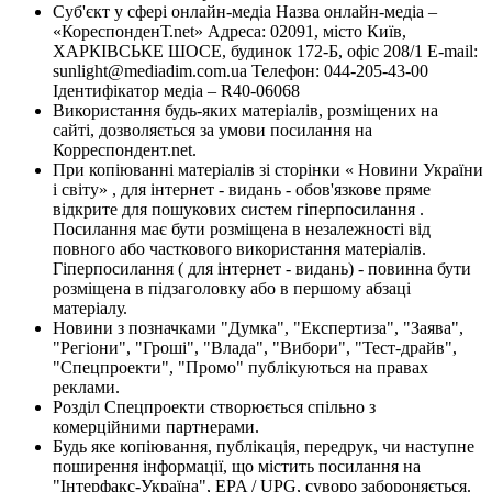
Суб'єкт у сфері онлайн-медіа Назва онлайн-медіа –
«КореспонденТ.net» Адреса: 02091, місто Київ,
ХАРКІВСЬКЕ ШОСЕ, будинок 172-Б, офіс 208/1 E-mail:
sunlight@mediadim.com.ua
Телефон: 044-205-43-00
Ідентифікатор медіа – R40-06068
Використання будь-яких матеріалів, розміщених на
сайті, дозволяється за умови посилання на
Корреспондент.net.
При копіюванні матеріалів зі сторінки « Новини України
і світу» , для інтернет - видань - обов'язкове пряме
відкрите для пошукових систем гіперпосилання .
Посилання має бути розміщена в незалежності від
повного або часткового використання матеріалів.
Гіперпосилання ( для інтернет - видань) - повинна бути
розміщена в підзаголовку або в першому абзаці
матеріалу.
Новини з позначками "Думка", "Експертиза", "Заява",
"Регіони", "Гроші", "Влада", "Вибори", "Тест-драйв",
"Спецпроекти", "Промо" публікуються на правах
реклами.
Розділ Спецпроекти створюється спільно з
комерційними партнерами.
Будь яке копіювання, публікація, передрук, чи наступне
поширення інформації, що містить посилання на
"Інтерфакс-Україна", EPA / UPG, суворо забороняється.