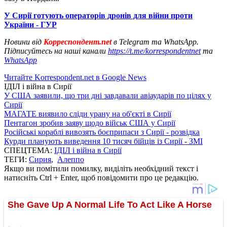
У Сирії готують операторів дронів для війни проти
України - ГУР
Новини від
Корреспондент.net
в Telegram та WhatsApp.
Підписуйтесь на наші канали
https://t.me/korrespondentnet
та
WhatsApp
Читайте Korrespondent.net в Google News
ІДІЛ і війна в Сирії
У США заявили, що три дні завдавали авіаударів по цілях у
Сирії
МАГАТЕ виявило сліди урану на об'єкті в Сирії
Пентагон зробив заяву щодо військ США у Сирії
Російські кораблі вивозять боєприпаси з Сирії - розвідка
Курди планують виведення 10 тисяч бійців із Сирії - ЗМІ
СПЕЦТЕМА:
ІДІЛ і війна в Сирії
ТЕГИ:
Сирия
,
Алеппо
Якщо ви помітили помилку, виділіть необхідний текст і
натисніть Ctrl + Enter, щоб повідомити про це редакцію.