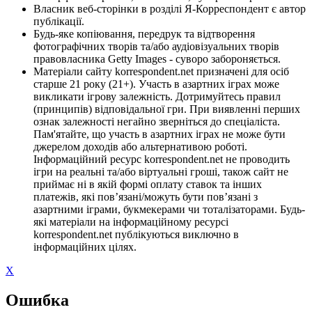
Власник веб-сторінки в розділі Я-Корреспондент є автор
публікації.
Будь-яке копіювання, передрук та відтворення
фотографічних творів та/або аудіовізуальних творів
правовласника Getty Images - суворо забороняється.
Матеріали сайту korrespondent.net призначені для осіб
старше 21 року (21+). Участь в азартних іграх може
викликати ігрову залежність. Дотримуйтесь правил
(принципів) відповідальної гри. При виявленні перших
ознак залежності негайно зверніться до спеціаліста.
Пам'ятайте, що участь в азартних іграх не може бути
джерелом доходів або альтернативою роботі.
Інформаційний ресурс korrespondent.net не проводить
ігри на реальні та/або віртуальні гроші, також сайт не
приймає ні в якій формі оплату ставок та інших
платежів, які пов’язані/можуть бути пов’язані з
азартними іграми, букмекерами чи тоталізаторами. Будь-
які матеріали на інформаційному ресурсі
korrespondent.net публікуються виключно в
інформаційних цілях.
X
Ошибка