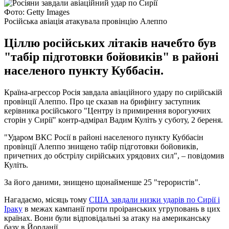
Фото: Getty Images
Російська авіація атакувала провінцію Алеппо
Ціллю російських літаків начебто був
"табір підготовки бойовиків" в районі
населеного пункту Куббасін.
Країна-агрессор Росія завдала авіаційного удару по сирійській
провінції Алеппо. Про це сказав на брифінгу заступник
керівника російського "Центру із примирення ворогуючих
сторін у Сирії" контр-адмірал Вадим Куліть у суботу, 2 береня.
"Ударом ВКС Росії в районі населеного пункту Куббасін
провінції Алеппо знищено табір підготовки бойовиків,
причетних до обстрілу сирійських урядових сил", – повідомив
Куліть.
За його даними, знищено щонайменше 25 "терористів".
Нагадаємо, місяць тому
США завдали низки ударів по Сирії і
Іраку
в межах кампанії проти проіранських угруповань в цих
країнах. Вони були відповідальні за атаку на американську
базу в Йорданії.