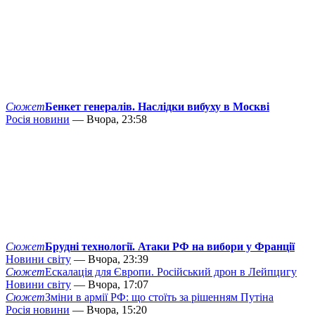
Сюжет
Бенкет генералів. Наслідки вибуху в Москві
Росія новини
— Вчора, 23:58
Сюжет
Брудні технології. Атаки РФ на вибори у Франції
Новини світу
— Вчора, 23:39
Сюжет
Ескалація для Європи. Російський дрон в Лейпцигу
Новини світу
— Вчора, 17:07
Сюжет
Зміни в армії РФ: що стоїть за рішенням Путіна
Росія новини
— Вчора, 15:20