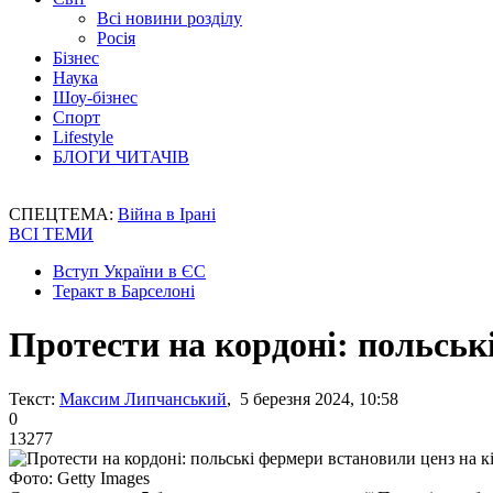
Всі новини розділу
Росія
Бізнес
Наука
Шоу-бізнес
Спорт
Lifestyle
БЛОГИ ЧИТАЧІВ
СПЕЦТЕМА:
Війна в Ірані
ВСІ ТЕМИ
Вступ України в ЄС
Теракт в Барселоні
Протести на кордоні: польськ
Текст:
Максим Липчанський
, 5 березня 2024, 10:58
0
13277
Фото: Getty Images