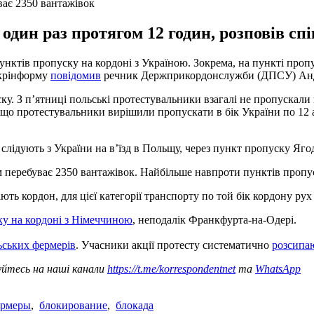
ває 2350 вантажівок
один раз протягом 12 годин, розповів с
нктів пропуску на кордоні з Україною. Зокрема, на пункті про
Укрінформу
повідомив
речник Держприкордонслужби (ДПСУ) Андрі
ку. З п’ятниці польські протестувальники взагалі не пропускали
, що протестувальники вирішили пропускати в бік України по 12 а
слідують з України на в’їзд в Польщу, через пункт пропуску Яго
ом перебуває 2350 вантажівок. Найбільше навпроти пунктів проп
ють кордон, для цієї категорії транспорту по той бік кордону рух
ку на кордоні з Німеччиною
, неподалік Франкфурта-на-Одері.
ьських фермерів
. Учасники акції протесту систематично
розсипа
уйтесь на наші канали
https://t.me/korrespondentnet
та
WhatsApp
ермеры
,
блокирование
,
блокада