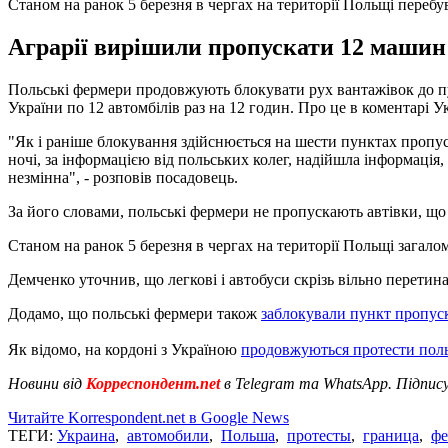
Станом на ранок 5 березня в чергах на території Польщі перебу
Аграрії вирішили пропускати 12 машин 
Польські фермери продовжують блокувати рух вантажівок до пу
України по 12 автомбілів раз на 12 годин. Про це в коментарі 
"Як і раніше блокування здійснюється на шести пунктах пропус
ночі, за інформацією від польських колег, надійшла інформація
незмінна", - розповів посадовець.
За його словами, польські фермери не пропускають автівки, що 
Станом на ранок 5 березня в чергах на території Польщі загал
Демченко уточнив, що легкові і автобуси скрізь вільно перетина
Додамо, що польські фермери також
заблокували пункт пропус
Як відомо, на кордоні з Україною
продовжуються протести пол
Новини від
Корреспондент.net
в Telegram та WhatsApp. Підпис
Читайте Korrespondent.net в Google News
ТЕГИ:
Украина
,
автомобили
,
Польша
,
протесты
,
граница
,
ф