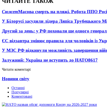
ЧИТАЙТЕ ТАКОЖ
Сюжет
Масова смерть на пляжі. Робота ППО Росі
У Білорусі засудили лідера Ляпіса Трубецького М
Другий за день: у РФ поховали ще одного генерал
ЄС відзавтра змінює правила для чоловіків із Ук
У МЗС РФ відкинули можливість завершення вій
Залужний: Україна не вступить до НАТО
8617
Читати коментарі
Новини світу
Останні
Популярні
Коментовані