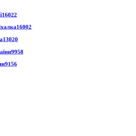
ї
16022
іхалка
16002
а
13020
раїни
9958
ни
9156