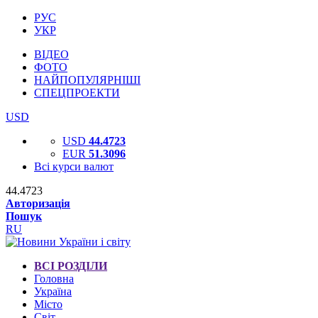
РУС
УКР
ВІДЕО
ФОТО
НАЙПОПУЛЯРНІШІ
СПЕЦПРОЕКТИ
USD
USD
44.4723
EUR
51.3096
Всі курси валют
44.4723
Авторизація
Пошук
RU
ВСІ РОЗДІЛИ
Головна
Україна
Місто
Світ