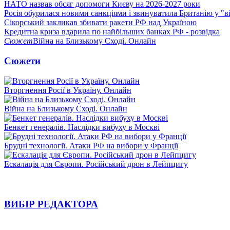
НАТО назвав обсяг допомоги Києву на 2026-2027 роки
Росія обурилася новими санкціями і звинуватила Британію у "в
Сікорський закликав збивати ракети РФ над Україною
Кредитна криза вдарила по найбільших банках РФ - розвідка
Сюжет
Війна на Близькому Сході. Онлайн
Сюжети
Вторгнення Росії в Україну. Онлайн
Війна на Близькому Сході. Онлайн
Бенкет генералів. Наслідки вибуху в Москві
Брудні технології. Атаки РФ на вибори у Франції
Ескалація для Європи. Російський дрон в Лейпцигу
ВИБІР РЕДАКТОРА