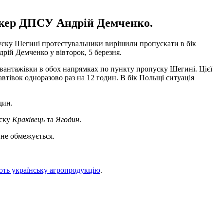
пікер ДПСУ Андрій Демченко.
пуску Шегині протестувальники вирішили пропускати в бік
й Демченко у вівторок, 5 березня.
 вантажівки в обох напрямках по пункту пропуску Шегині. Цієї
втівок одноразово раз на 12 годин. В бік Польщі ситуація
дин.
уску
Краківець
та
Ягодин
.
 не обмежується.
ють українську агропродукцію
.