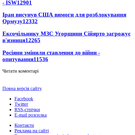
- ISW
12901
Іран висунув США вимоги для розблокування
Ормузу
12332
Ексочільнику МЗС Угорщини Сійярто загрожує
в'язниця
12265
Росіяни змінили ставлення до війни -
опитування
11536
Читати коментарі
Повна версія сайту
Facebook
Twitter
RSS-стрічки
E-mail розсилка
Контакти
Реклама на сайті