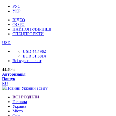
РУС
УКР
ВІДЕО
ФОТО
НАЙПОПУЛЯРНІШІ
СПЕЦПРОЕКТИ
USD
USD
44.4962
EUR
51.3814
Всі курси валют
44.4962
Авторизація
Пошук
RU
ВСІ РОЗДІЛИ
Головна
Україна
Місто
Світ