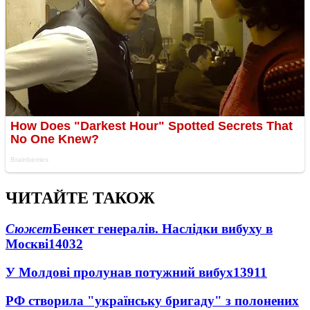
ЧИТАЙТЕ ТАКОЖ
Сюжет
Бенкет генералів. Наслідки вибуху в
Москві
14032
У Молдові пролунав потужний вибух
13911
РФ створила "українську бригаду" з полонених