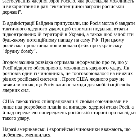
застосування ядерної зброї Росією, яка розглядала можливість
її використання в разі "екзистенційної загрози російській
державі".
В адміністрації Байдена припускали, що Росія могла б завдати
тактичного ядерного удару, щоб стримати подальші втрати
підконтрольних їй територій в Україні, а також щоб запобігти
будь-якому потенційному нападу на саму РФ. При цьому
російська пропаганда поширювала фейк про українську
"брудну бомбу".
Згодом західна розвідка отримала інформацію про те, що у
Росії відкрито обговорюють можливість ядерного удару. Як
розповів один із чиновників, це "обговорювалося на нижчих
рівнях російської системи". Проте США жодного разу не
виявили ознак, що Росія вживає заходи для мобілізації своїх
ядерних сил.
США також тісно співпрацювали зі своїми союзниками не
лише над розробкою планів на випадок ядерної атаки Росії, а
й над передачею попереджень російській стороні про наслідки
такого удару.
Наразі американські і європейські чиновники вважають, що
небезпека зменшилася.