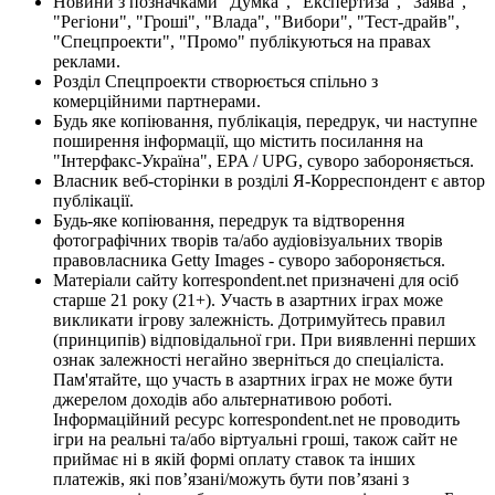
Новини з позначками "Думка", "Експертиза", "Заява",
"Регіони", "Гроші", "Влада", "Вибори", "Тест-драйв",
"Спецпроекти", "Промо" публікуються на правах
реклами.
Розділ Спецпроекти створюється спільно з
комерційними партнерами.
Будь яке копіювання, публікація, передрук, чи наступне
поширення інформації, що містить посилання на
"Інтерфакс-Україна", EPA / UPG, суворо забороняється.
Власник веб-сторінки в розділі Я-Корреспондент є автор
публікації.
Будь-яке копіювання, передрук та відтворення
фотографічних творів та/або аудіовізуальних творів
правовласника Getty Images - суворо забороняється.
Матеріали сайту korrespondent.net призначені для осіб
старше 21 року (21+). Участь в азартних іграх може
викликати ігрову залежність. Дотримуйтесь правил
(принципів) відповідальної гри. При виявленні перших
ознак залежності негайно зверніться до спеціаліста.
Пам'ятайте, що участь в азартних іграх не може бути
джерелом доходів або альтернативою роботі.
Інформаційний ресурс korrespondent.net не проводить
ігри на реальні та/або віртуальні гроші, також сайт не
приймає ні в якій формі оплату ставок та інших
платежів, які пов’язані/можуть бути пов’язані з