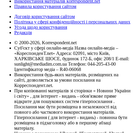
Використання матеріалів korrespondent.net
Правила користування сайтом
Договір користування сайтом
Політика у сфері конфіденційності і персональних даних
Угода щодо користування
Редакція
© 2000-2026, Korrespondent.net
Суб'єкт у сфері онлайн-медіа Назва онлайн-медіа –
«КореспонденТ.net» Адреса: 02091, місто Київ,
ХАРКІВСЬКЕ ШОСЕ, будинок 172-Б, офіс 208/1 E-mail:
sunlight@mediadim.com.ua
Телефон: 044-205-43-00
Ідентифікатор медіа – R40-06068
Використання будь-яких матеріалів, розміщених на
сайті, дозволяється за умови посилання на
Корреспондент.net.
При копіюванні матеріалів зі сторінки « Новини України
і світу» , для інтернет - видань - обов'язкове пряме
відкрите для пошукових систем гіперпосилання .
Посилання має бути розміщена в незалежності від
повного або часткового використання матеріалів.
Гіперпосилання ( для інтернет - видань) - повинна бути
розміщена в підзаголовку або в першому абзаці
матеріалу.