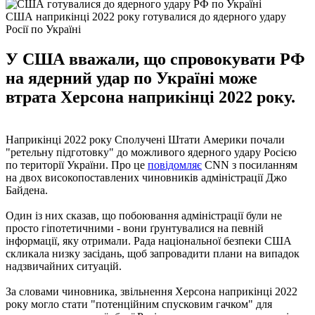
США наприкінці 2022 року готувалися до ядерного удару
Росії по Україні
У США вважали, що спровокувати РФ
на ядерний удар по Україні може
втрата Херсона наприкінці 2022 року.
Наприкінці 2022 року Сполучені Штати Америки почали
"ретельну підготовку" до можливого ядерного удару Росією
по території України. Про це
повідомляє
CNN з посиланням
на двох високопоставлених чиновників адміністрації Джо
Байдена.
Один із них сказав, що побоювання адміністрації були не
просто гіпотетичними - вони ґрунтувалися на певній
інформації, яку отримали. Рада національної безпеки США
скликала низку засідань, щоб запровадити плани на випадок
надзвичайних ситуацій.
За словами чиновника, звільнення Херсона наприкінці 2022
року могло стати "потенційним спусковим гачком" для