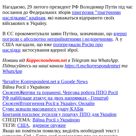
Нагадаємо, 29 лютого президент РФ Володимир Путін під час
послання до Федеральних зборів
пригрозив "трагічними
наслідками" країнам
, які наважаться відправити своїх
військових в Україну.
В ЄС прокоментували заяви Путіна, зазначивши, що
ядерні
погрози є абсолютно неприйнятними і недоречними
. А у
США нагадали, що вже
попереджали Росію про
наслідки
застосування ядерної зброї.
Новини від
Корреспондент.net
в Telegram та WhatsApp.
Підписуйтесь на наші канали
https://t.me/korrespondentnet
та
WhatsApp
Читайте Korrespondent.net в Google News
Війна Росії з Україною
Сюжет
Жертви та поранені. Чергова робота ППО Росії
РФ найбільше атакує на двох напрямках - Генштаб
Сюжет
Вторгнення Росії в Україну. Онлайн
Суми зазнали масованого удару КАБів
Британія посилює зусилля у пошуку ППО для України
СПЕЦТЕМА:
Війна Росії з Україною
ТЕГИ:
США
,
ядерное оружие
Якщо ви помітили помилку, виділіть необхідний текст і