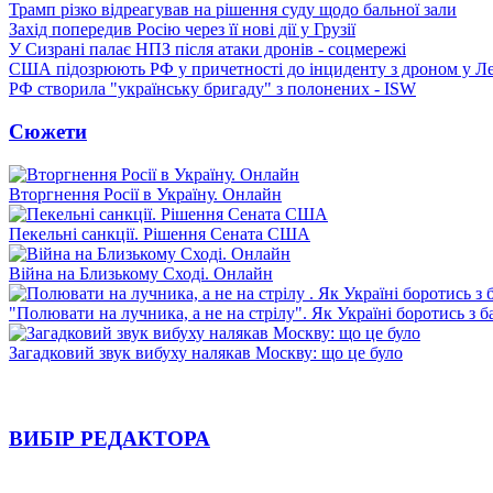
Трамп різко відреагував на рішення суду щодо бальної зали
Захід попередив Росію через її нові дії у Грузії
У Сизрані палає НПЗ після атаки дронів - соцмережі
США підозрюють РФ у причетності до інциденту з дроном у Л
РФ створила "українську бригаду" з полонених - ISW
Сюжети
Вторгнення Росії в Україну. Онлайн
Пекельні санкції. Рішення Сената США
Війна на Близькому Сході. Онлайн
"Полювати на лучника, а не на стрілу". Як Україні боротись з 
Загадковий звук вибуху налякав Москву: що це було
ВИБІР РЕДАКТОРА