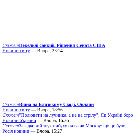
Сюжет
Пекельні санкції. Рішення Сената США
Новини світу
— Вчора, 23:14
Сюжет
Війна на Близькому Сході. Онлайн
Новини світу
— Вчора, 18:56
Сюжет
"Полювати на лучника, а не на стрілу". Як Україні бор
Новини України
— Вчора, 16:36
Сюжет
Загадковий звук вибуху налякав Москву: що це було
Росія новини
— Вчора, 15:27