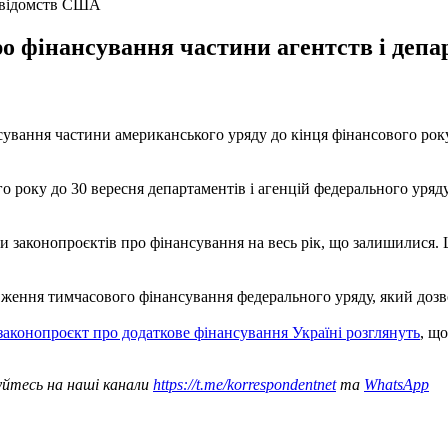
х відомств США
 фінансування частини агентств і депар
вання частини американського уряду до кінця фінансового рок
о року до 30 вересня департаментів і агенцій федерального ур
 законопроєктів про фінансування на весь рік, що залишилися. Ц
ження тимчасового фінансування федерального уряду, який дозво
законопроєкт про додаткове фінансування Україні розглянуть
, щ
уйтесь на наші канали
https://t.me/korrespondentnet
та
WhatsApp