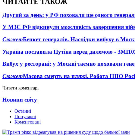
ЧИТАЙТЕ ТАКОЖ
Другий за день: у РФ поховали ще одного генерал
У МЗС РФ відкинули можливість завершення вій
Сюжет
Бенкет генералів. Наслідки вибуху в Моск
Україна поставила Путіна перед дилемою - ЗМІ
10
Вибух у ресторані: у Москві таємно поховали ген
Сюжет
Масова смерть на пляжі. Робота ППО Росі
Читати коментарі
Новини світу
Останні
Популярні
Коментовані