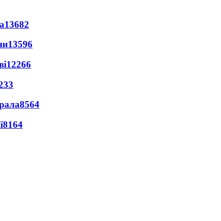
а
13682
ни
13596
ві
12266
233
ерала
8564
ї
8164