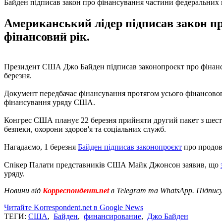
Байден підписав закон про фінансування частини федеральни
Американський лідер підписав закон про
фінансовий рік.
Президент США Джо Байден підписав законопроєкт про фінансу
березня.
Документ передбачає фінансування протягом усього фінансовог
фінансування уряду США.
Конгрес США планує 22 березня прийняти другий пакет з шести
безпеки, охорони здоров'я та соціальних служб.
Нагадаємо, 1 березня
Байден підписав законопроєкт
про продов
Спікер Палати представників США Майк Джонсон заявив, що
уряду.
Новини від
Корреспондент.net
в Telegram та WhatsApp. Підпис
Читайте Korrespondent.net в Google News
ТЕГИ:
США
,
Байден
,
финансирование
,
Джо Байден