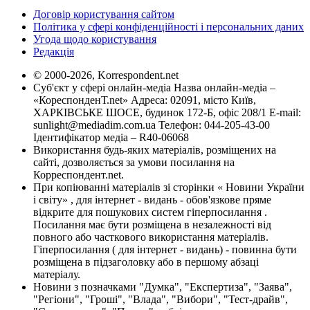
Договір користування сайтом
Політика у сфері конфіденційності і персональних даних
Угода щодо користування
Редакція
© 2000-2026, Korrespondent.net
Суб'єкт у сфері онлайн-медіа Назва онлайн-медіа –
«КореспонденТ.net» Адреса: 02091, місто Київ,
ХАРКІВСЬКЕ ШОСЕ, будинок 172-Б, офіс 208/1 E-mail:
sunlight@mediadim.com.ua
Телефон: 044-205-43-00
Ідентифікатор медіа – R40-06068
Використання будь-яких матеріалів, розміщених на
сайті, дозволяється за умови посилання на
Корреспондент.net.
При копіюванні матеріалів зі сторінки « Новини України
і світу» , для інтернет - видань - обов'язкове пряме
відкрите для пошукових систем гіперпосилання .
Посилання має бути розміщена в незалежності від
повного або часткового використання матеріалів.
Гіперпосилання ( для інтернет - видань) - повинна бути
розміщена в підзаголовку або в першому абзаці
матеріалу.
Новини з позначками "Думка", "Експертиза", "Заява",
"Регіони", "Гроші", "Влада", "Вибори", "Тест-драйв",