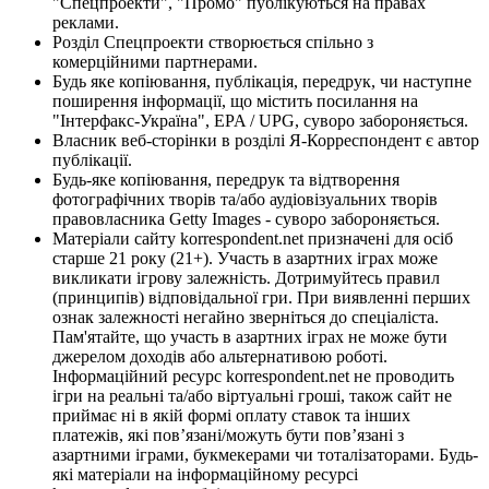
"Спецпроекти", "Промо" публікуються на правах
реклами.
Розділ Спецпроекти створюється спільно з
комерційними партнерами.
Будь яке копіювання, публікація, передрук, чи наступне
поширення інформації, що містить посилання на
"Інтерфакс-Україна", EPA / UPG, суворо забороняється.
Власник веб-сторінки в розділі Я-Корреспондент є автор
публікації.
Будь-яке копіювання, передрук та відтворення
фотографічних творів та/або аудіовізуальних творів
правовласника Getty Images - суворо забороняється.
Матеріали сайту korrespondent.net призначені для осіб
старше 21 року (21+). Участь в азартних іграх може
викликати ігрову залежність. Дотримуйтесь правил
(принципів) відповідальної гри. При виявленні перших
ознак залежності негайно зверніться до спеціаліста.
Пам'ятайте, що участь в азартних іграх не може бути
джерелом доходів або альтернативою роботі.
Інформаційний ресурс korrespondent.net не проводить
ігри на реальні та/або віртуальні гроші, також сайт не
приймає ні в якій формі оплату ставок та інших
платежів, які пов’язані/можуть бути пов’язані з
азартними іграми, букмекерами чи тоталізаторами. Будь-
які матеріали на інформаційному ресурсі