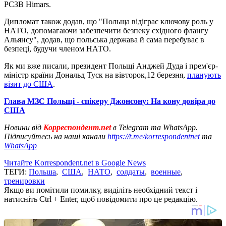
РСЗВ Himars.
Дипломат також додав, що "Польща відіграє ключову роль у
НАТО, допомагаючи забезпечити безпеку східного флангу
Альянсу", додав, що польська держава й сама перебуває в
безпеці, будучи членом НАТО.
Як ми вже писали, президент Польщі Анджей Дуда і прем'єр-
міністр країни Дональд Туск на вівторок,12 березня,
планують
візит до США
.
Глава МЗС Польщі - спікеру Джонсону: На кону довіра до
США
Новини від
Корреспондент.net
в Telegram та WhatsApp.
Підписуйтесь на наші канали
https://t.me/korrespondentnet
та
WhatsApp
Читайте Korrespondent.net в Google News
ТЕГИ:
Польша
,
США
,
НАТО
,
солдаты
,
военные
,
тренировки
Якщо ви помітили помилку, виділіть необхідний текст і
натисніть Ctrl + Enter, щоб повідомити про це редакцію.