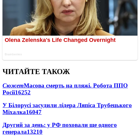
ЧИТАЙТЕ ТАКОЖ
Сюжет
Масова смерть на пляжі. Робота ППО
Росії
16252
У Білорусі засудили лідера Ляпіса Трубецького
Міхалка
16047
Другий за день: у РФ поховали ще одного
генерала
13210