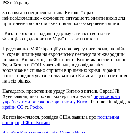
РФ в Україну.
За словами спецпредставника Китаю, "зараз
найневідкладніше - охолодити ситуацію та знайти вихід для
припинення вогню та якнайшвидшого завершення війни".
"Китай готовий і надалі підтримувати тісні контакти з
Францією щодо кризи в Україні", - зазначив він.
Представник МЗС Франції у свою чергу наголосив, що війна
в Україні вплинула на європейську безпеку та міжнародний
порядок. Він вважає, що Франція та Китай як постійні члени
Ради Безпеки ООН мають більшу відповідальність і
зобов’язання спільно сприяти вирішенню кризи. Франція
готова продовжувати спілкуватися з Китаєм з цього питання
на всіх рівнях.
Нагадаємо, представник уряду Китаю з питань Євразії Лі
Хуей заявив, що провів "відверті та дружні"
переговори з
українськими високопосадовцями у Києві.
Раніше він відвідав
країни ЄС
та
Росію.
Як повідомлялося, розвідка США заявила про
посилення
співпраці РФ та Китаю
Читайте Korrespondent.net в Google News