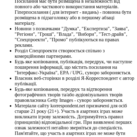
Посилання має бути розміщена в незалежності від
повного або часткового використання матеріалів.
Гіперпосилання ( для інтернет - видань) - повинна бути
розміщена в підзаголовку або в першому абзаці
матеріалу.
Новини з позначками "Думка", "Експертиза", "Заява",
"Регіони", "Гроші", "Влада", "Вибори", "Тест-драйв",
"Спецпроекти", "Промо" публікуються на правах
реклами.
Розділ Спецпроекти створюється спільно з
комерційними партнерами.
Будь яке копіювання, публікація, передрук, чи наступне
поширення інформації, що містить посилання на
"Інтерфакс-Україна", EPA / UPG, суворо забороняється.
Власник веб-сторінки в розділі Я-Корреспондент є автор
публікації.
Будь-яке копіювання, передрук та відтворення
фотографічних творів та/або аудіовізуальних творів
правовласника Getty Images - суворо забороняється.
Матеріали сайту korrespondent.net призначені для осіб
старше 21 року (21+). Участь в азартних іграх може
викликати ігрову залежність. Дотримуйтесь правил
(принципів) відповідальної гри. При виявленні перших
ознак залежності негайно зверніться до спеціаліста.
Пам'ятайте, що участь в азартних іграх не може бути