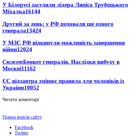
У Білорусі засудили лідера Ляпіса Трубецького
Міхалка
16144
Другий за день: у РФ поховали ще одного
генерала
13424
У МЗС РФ відкинули можливість завершення
війни
12024
Сюжет
Бенкет генералів. Наслідки вибуху в
Москві
11162
ЄС відзавтра змінює правила для чоловіків із
України
10052
Читати коментарі
Повна версія сайту
Facebook
Twitter