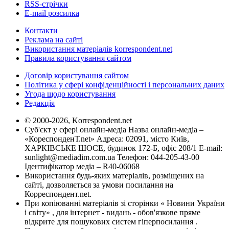
RSS-стрічки
E-mail розсилка
Контакти
Реклама на сайті
Використання матеріалів korrespondent.net
Правила користування сайтом
Договір користування сайтом
Політика у сфері конфіденційності і персональних даних
Угода щодо користування
Редакція
© 2000-2026, Korrespondent.net
Суб'єкт у сфері онлайн-медіа Назва онлайн-медіа –
«КореспонденТ.net» Адреса: 02091, місто Київ,
ХАРКІВСЬКЕ ШОСЕ, будинок 172-Б, офіс 208/1 E-mail:
sunlight@mediadim.com.ua
Телефон: 044-205-43-00
Ідентифікатор медіа – R40-06068
Використання будь-яких матеріалів, розміщених на
сайті, дозволяється за умови посилання на
Корреспондент.net.
При копіюванні матеріалів зі сторінки « Новини України
і світу» , для інтернет - видань - обов'язкове пряме
відкрите для пошукових систем гіперпосилання .