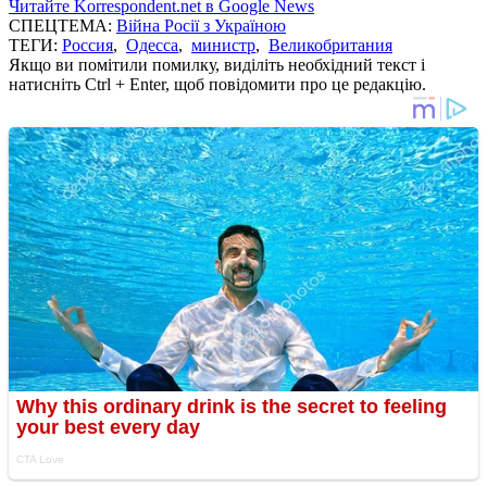
Читайте Korrespondent.net в Google News
СПЕЦТЕМА:
Війна Росії з Україною
ТЕГИ:
Россия
,
Одесса
,
министр
,
Великобритания
Якщо ви помітили помилку, виділіть необхідний текст і
натисніть Ctrl + Enter, щоб повідомити про це редакцію.