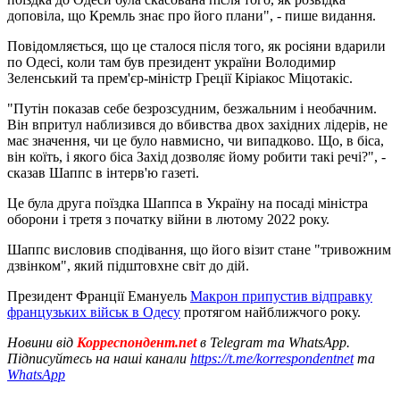
доповіла, що Кремль знає про його плани", - пише видання.
Повідомляється, що це сталося після того, як росіяни вдарили
по Одесі, коли там був президент україни Володимир
Зеленський та прем'єр-міністр Греції Кіріакос Міцотакіс.
"Путін показав себе безрозсудним, безжальним і необачним.
Він впритул наблизився до вбивства двох західних лідерів, не
має значення, чи це було навмисно, чи випадково. Що, в біса,
він коїть, і якого біса Захід дозволяє йому робити такі речі?", -
сказав Шаппс в інтерв'ю газеті.
Це була друга поїздка Шаппса в Україну на посаді міністра
оборони і третя з початку війни в лютому 2022 року.
Шаппс висловив сподівання, що його візит стане "тривожним
дзвінком", який підштовхне світ до дій.
Президент Франції Емануель
Макрон припустив відправку
французьких військ в Одесу
протягом найближчого року.
Новини від
Корреспондент.net
в Telegram та WhatsApp.
Підписуйтесь на наші канали
https://t.me/korrespondentnet
та
WhatsApp