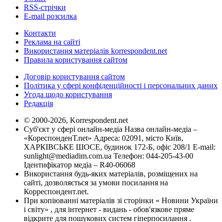
RSS-стрічки
E-mail розсилка
Контакти
Реклама на сайті
Використання матеріалів korrespondent.net
Правила користування сайтом
Договір користування сайтом
Політика у сфері конфіденційності і персональних даних
Угода щодо користування
Редакція
© 2000-2026, Korrespondent.net
Суб'єкт у сфері онлайн-медіа Назва онлайн-медіа –
«КореспонденТ.net» Адреса: 02091, місто Київ,
ХАРКІВСЬКЕ ШОСЕ, будинок 172-Б, офіс 208/1 E-mail:
sunlight@mediadim.com.ua
Телефон: 044-205-43-00
Ідентифікатор медіа – R40-06068
Використання будь-яких матеріалів, розміщених на
сайті, дозволяється за умови посилання на
Корреспондент.net.
При копіюванні матеріалів зі сторінки « Новини України
і світу» , для інтернет - видань - обов'язкове пряме
відкрите для пошукових систем гіперпосилання .