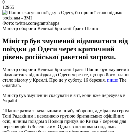
0
12955
Фото: twitter.com/grantshapps
Міністр оборони Великої Британії Ґрант Шаппс
Міністр був змушений відмовитися від
поїздки до Одеси через критичний
рівень російської ракетної загрози.
Міністр оборони Великої Британії Грант Шаппс був змушений
відмовитися від поїздки до Одеси через те, що про його плани
стало відому у Кремлі. Про це у суботу, 16 березня,
пише
The
Guardian.
Міністр був змушений скасувати візит, коли вже перебував в
Україні.
"Шаппс разом з начальником штабу оборони, адміралом сером
Тоні Радакіним і невеликою групою британських офіційних
осіб, нічним поїздом з Польщі прибув до Києва 7 березня для
переговорів із Зеленським. Однак запланована подальша
поїздка до Одеси була скасована після того, як розвідка