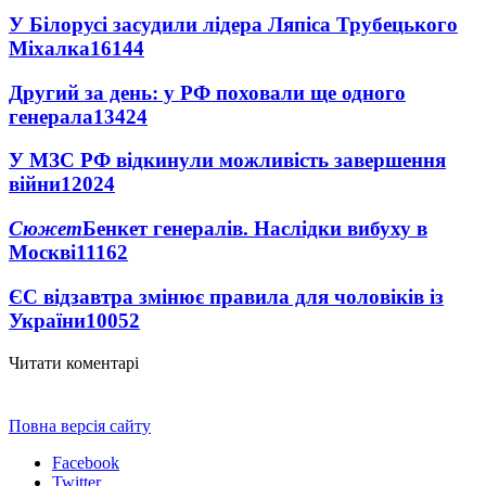
У Білорусі засудили лідера Ляпіса Трубецького
Міхалка
16144
Другий за день: у РФ поховали ще одного
генерала
13424
У МЗС РФ відкинули можливість завершення
війни
12024
Сюжет
Бенкет генералів. Наслідки вибуху в
Москві
11162
ЄС відзавтра змінює правила для чоловіків із
України
10052
Читати коментарі
Повна версія сайту
Facebook
Twitter