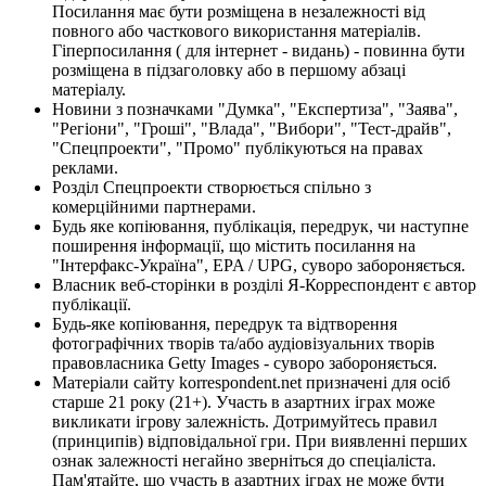
Посилання має бути розміщена в незалежності від
повного або часткового використання матеріалів.
Гіперпосилання ( для інтернет - видань) - повинна бути
розміщена в підзаголовку або в першому абзаці
матеріалу.
Новини з позначками "Думка", "Експертиза", "Заява",
"Регіони", "Гроші", "Влада", "Вибори", "Тест-драйв",
"Спецпроекти", "Промо" публікуються на правах
реклами.
Розділ Спецпроекти створюється спільно з
комерційними партнерами.
Будь яке копіювання, публікація, передрук, чи наступне
поширення інформації, що містить посилання на
"Інтерфакс-Україна", EPA / UPG, суворо забороняється.
Власник веб-сторінки в розділі Я-Корреспондент є автор
публікації.
Будь-яке копіювання, передрук та відтворення
фотографічних творів та/або аудіовізуальних творів
правовласника Getty Images - суворо забороняється.
Матеріали сайту korrespondent.net призначені для осіб
старше 21 року (21+). Участь в азартних іграх може
викликати ігрову залежність. Дотримуйтесь правил
(принципів) відповідальної гри. При виявленні перших
ознак залежності негайно зверніться до спеціаліста.
Пам'ятайте, що участь в азартних іграх не може бути