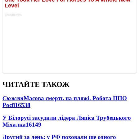
ЧИТАЙТЕ ТАКОЖ
Сюжет
Масова смерть на пляжі. Робота ППО
Росії
16538
У Білорусі засудили лідера Ляпіса Трубецького
Міхалка
16149
Другий за день: у РФ поховали ще одного