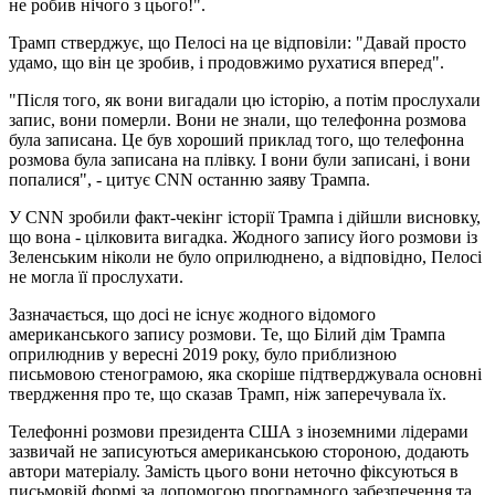
не робив нічого з цього!".
Трамп стверджує, що Пелосі на це відповіли: "Давай просто
удамо, що він це зробив, і продовжимо рухатися вперед".
"Після того, як вони вигадали цю історію, а потім прослухали
запис, вони померли. Вони не знали, що телефонна розмова
була записана. Це був хороший приклад того, що телефонна
розмова була записана на плівку. І вони були записані, і вони
попалися", - цитує CNN останню заяву Трампа.
У CNN зробили факт-чекінг історії Трампа і дійшли висновку,
що вона - цілковита вигадка. Жодного запису його розмови із
Зеленським ніколи не було оприлюднено, а відповідно, Пелосі
не могла її прослухати.
Зазначається, що досі не існує жодного відомого
американського запису розмови. Те, що Білий дім Трампа
оприлюднив у вересні 2019 року, було приблизною
письмовою стенограмою, яка скоріше підтверджувала основні
твердження про те, що сказав Трамп, ніж заперечувала їх.
Телефонні розмови президента США з іноземними лідерами
зазвичай не записуються американською стороною, додають
автори матеріалу. Замість цього вони неточно фіксуються в
письмовій формі за допомогою програмного забезпечення та