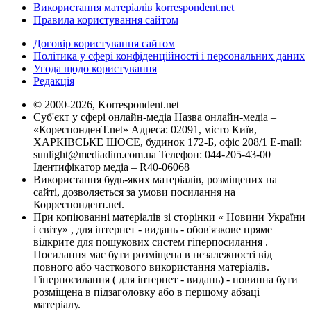
Використання матеріалів korrespondent.net
Правила користування сайтом
Договір користування сайтом
Політика у сфері конфіденційності і персональних даних
Угода щодо користування
Редакція
© 2000-2026, Korrespondent.net
Суб'єкт у сфері онлайн-медіа Назва онлайн-медіа –
«КореспонденТ.net» Адреса: 02091, місто Київ,
ХАРКІВСЬКЕ ШОСЕ, будинок 172-Б, офіс 208/1 E-mail:
sunlight@mediadim.com.ua
Телефон: 044-205-43-00
Ідентифікатор медіа – R40-06068
Використання будь-яких матеріалів, розміщених на
сайті, дозволяється за умови посилання на
Корреспондент.net.
При копіюванні матеріалів зі сторінки « Новини України
і світу» , для інтернет - видань - обов'язкове пряме
відкрите для пошукових систем гіперпосилання .
Посилання має бути розміщена в незалежності від
повного або часткового використання матеріалів.
Гіперпосилання ( для інтернет - видань) - повинна бути
розміщена в підзаголовку або в першому абзаці
матеріалу.