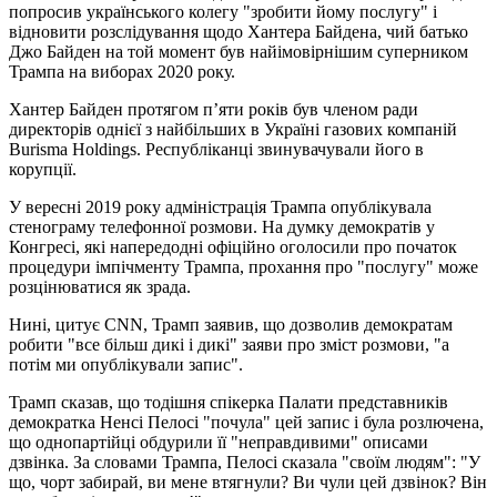
попросив українського колегу "зробити йому послугу" і
відновити розслідування щодо Хантера Байдена, чий батько
Джо Байден на той момент був найімовірнішим суперником
Трампа на виборах 2020 року.
Хантер Байден протягом п’яти років був членом ради
директорів однієї з найбільших в Україні газових компаній
Burisma Holdings. Республіканці звинувачували його в
корупції.
У вересні 2019 року адміністрація Трампа опублікувала
стенограму телефонної розмови. На думку демократів у
Конгресі, які напередодні офіційно оголосили про початок
процедури імпічменту Трампа, прохання про "послугу" може
розцінюватися як зрада.
Нині, цитує CNN, Трамп заявив, що дозволив демократам
робити "все більш дикі і дикі" заяви про зміст розмови, "а
потім ми опублікували запис".
Трамп сказав, що тодішня спікерка Палати представників
демократка Ненсі Пелосі "почула" цей запис і була розлючена,
що однопартійці обдурили її "неправдивими" описами
дзвінка. За словами Трампа, Пелосі сказала "своїм людям": "У
що, чорт забирай, ви мене втягнули? Ви чули цей дзвінок? Він