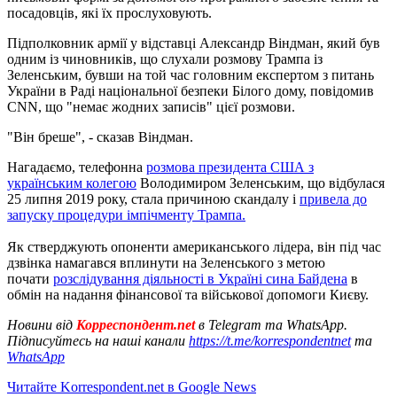
посадовців, які їх прослуховують.
Підполковник армії у відставці Александр Віндман, який був
одним із чиновників, що слухали розмову Трампа із
Зеленським, бувши на той час головним експертом з питань
України в Раді національної безпеки Білого дому, повідомив
CNN, що "немає жодних записів" цієї розмови.
"Він бреше", - сказав Віндман.
Нагадаємо, телефонна
розмова президента США з
українським колегою
Володимиром Зеленським, що відбулася
25 липня 2019 року, стала причиною скандалу і
привела до
запуску процедури імпічменту Трампа.
Як стверджують опоненти американського лідера, він під час
дзвінка намагався вплинути на Зеленського з метою
почати
розслідування діяльності в Україні сина Байдена
в
обмін на надання фінансової та військової допомоги Києву.
Новини від
Корреспондент.net
в Telegram та WhatsApp.
Підписуйтесь на наші канали
https://t.me/korrespondentnet
та
WhatsApp
Читайте Korrespondent.net в Google News