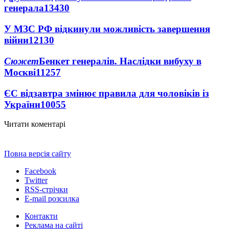
генерала
13430
У МЗС РФ відкинули можливість завершення
війни
12130
Сюжет
Бенкет генералів. Наслідки вибуху в
Москві
11257
ЄС відзавтра змінює правила для чоловіків із
України
10055
Читати коментарі
Повна версія сайту
Facebook
Twitter
RSS-стрічки
E-mail розсилка
Контакти
Реклама на сайті