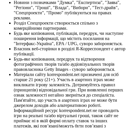
Новини з позначками "Думка", "Експертиза", "Заява",
"Регіони", "Гроші", "Влада", "Вибори", "Тест-драйв",
"Спецпроекти", "Промо" публікуються на правах
реклами.
Розділ Спецпроекти створюється спільно з
комерційними партнерами.
Будь яке копіювання, публікація, передрук, чи наступне
поширення інформації, що містить посилання на
"Інтерфакс-Україна", EPA / UPG, суворо забороняється.
Власник веб-сторінки в розділі Я-Корреспондент є автор
публікації.
Будь-яке копіювання, передрук та відтворення
фотографічних творів та/або аудіовізуальних творів
правовласника Getty Images - суворо забороняється.
Матеріали сайту korrespondent.net призначені для осіб
старше 21 року (21+). Участь в азартних іграх може
викликати ігрову залежність. Дотримуйтесь правил
(принципів) відповідальної гри. При виявленні перших
ознак залежності негайно зверніться до спеціаліста.
Пам'ятайте, що участь в азартних іграх не може бути
джерелом доходів або альтернативою роботі.
Інформаційний ресурс korrespondent.net не проводить
ігри на реальні та/або віртуальні гроші, також сайт не
приймає ні в якій формі оплату ставок та інших
платежів, які пов’язані/можуть бути пов’язані з