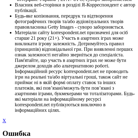
Власник веб-сторінки в розділі Я-Корреспондент є автор
публікації.
Будь-яке копіювання, передрук та відтворення
фотографічних творів та/або аудіовізуальних творів
правовласника Getty Images - суворо забороняється.
Матеріали сайту korrespondent.net призначені для осіб
старше 21 року (21+). Участь в азартних іграх може
викликати ігрову залежність. Дотримуйтесь правил
(принципів) відповідальної гри. При виявленні перших
ознак залежності негайно зверніться до спеціаліста.
Пам'ятайте, що участь в азартних іграх не може бути
джерелом доходів або альтернативою роботі.
Інформаційний ресурс korrespondent.net не проводить
ігри на реальні та/або віртуальні гроші, також сайт не
приймає ні в якій формі оплату ставок та інших
платежів, які пов’язані/можуть бути пов’язані з
азартними іграми, букмекерами чи тоталізаторами. Будь-
які матеріали на інформаційному ресурсі
korrespondent.net публікуються виключно в
інформаційних цілях.
X
Ошибка