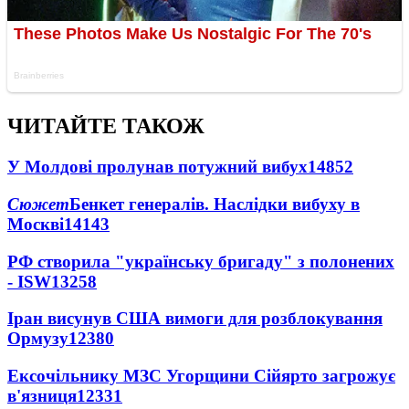
ЧИТАЙТЕ ТАКОЖ
У Молдові пролунав потужний вибух
14852
Сюжет
Бенкет генералів. Наслідки вибуху в
Москві
14143
РФ створила "українську бригаду" з полонених
- ISW
13258
Іран висунув США вимоги для розблокування
Ормузу
12380
Ексочільнику МЗС Угорщини Сійярто загрожує
в'язниця
12331