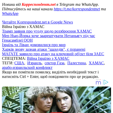
Новини від
Корреспондент.net
в Telegram та WhatsApp.
Підписуйтесь на наші канали
https://t.me/korrespondentnet
та
WhatsApp
Читайте Korrespondent.net в Google News
Війна Ізраїлю з ХАМАС
Трамп заявив про угоду щодо роззброєння ХАМАС
Мер Нью-Йорка хоче заарештувати Нетаньягу під час
Генасамблеї ООН
Ізраїль та Ліван домовилися про мир
Харків знову зазнав атаки "шахедів", є поранені
МАГАТЕ заявило про атаку на ключовий об'єкт біля ЗАЕС
СПЕЦТЕМА:
Війна Ізраїлю з ХАМАС
ТЕГИ:
США
,
Израиль
,
сектор Газа
,
Палестина
,
ХАМАС
,
арабо-израильский конфликт
Якщо ви помітили помилку, виділіть необхідний текст і
натисніть Ctrl + Enter, щоб повідомити про це редакцію.