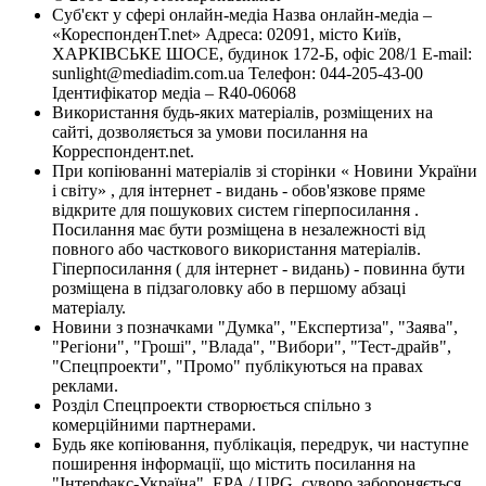
Суб'єкт у сфері онлайн-медіа Назва онлайн-медіа –
«КореспонденТ.net» Адреса: 02091, місто Київ,
ХАРКІВСЬКЕ ШОСЕ, будинок 172-Б, офіс 208/1 E-mail:
sunlight@mediadim.com.ua
Телефон: 044-205-43-00
Ідентифікатор медіа – R40-06068
Використання будь-яких матеріалів, розміщених на
сайті, дозволяється за умови посилання на
Корреспондент.net.
При копіюванні матеріалів зі сторінки « Новини України
і світу» , для інтернет - видань - обов'язкове пряме
відкрите для пошукових систем гіперпосилання .
Посилання має бути розміщена в незалежності від
повного або часткового використання матеріалів.
Гіперпосилання ( для інтернет - видань) - повинна бути
розміщена в підзаголовку або в першому абзаці
матеріалу.
Новини з позначками "Думка", "Експертиза", "Заява",
"Регіони", "Гроші", "Влада", "Вибори", "Тест-драйв",
"Спецпроекти", "Промо" публікуються на правах
реклами.
Розділ Спецпроекти створюється спільно з
комерційними партнерами.
Будь яке копіювання, публікація, передрук, чи наступне
поширення інформації, що містить посилання на
"Інтерфакс-Україна", EPA / UPG, суворо забороняється.