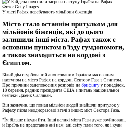
Фото: Getty Images
У місті Рафах перебувають мільйони біженців
Місто стало останнім притулком для
мільйонів біженців, які до цього
залишили інші міста. Рафах також є
основним пунктом в'їзду гумдопомоги,
а також знаходиться на кордоні з
Єгиптом.
Білий дім стурбований анонсованим Ізраїлем масованим
наступом на місто Рафах на кордоні Сектору Газа з Єгиптом.
Про причини занепокоєння розповів на
брифінгу
у понеділок,
18 березня, радник президента США з питань національної
безпеки Джейк Салліван.
Він зазначив, що понад мільйон людей знайшли притулок у
Рафаху після неодноразової втечі з інших міст Сектора Газа.
"Їм більше нікуди йти. Інші великі міста Гази дуже зруйновані,
й Ізраїль не представив ані нам, ані світу план того, як і куди