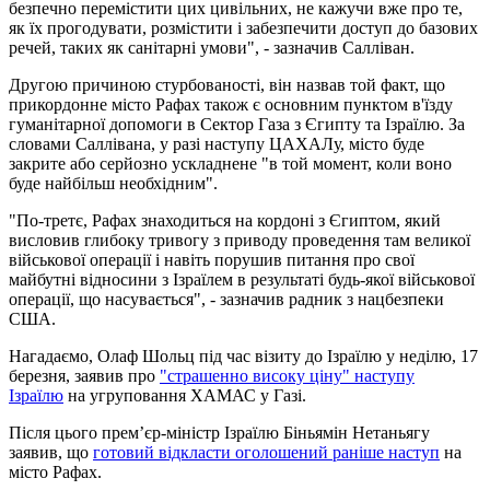
безпечно перемістити цих цивільних, не кажучи вже про те,
як їх прогодувати, розмістити і забезпечити доступ до базових
речей, таких як санітарні умови", - зазначив Салліван.
Другою причиною стурбованості, він назвав той факт, що
прикордонне місто Рафах також є основним пунктом в'їзду
гуманітарної допомоги в Сектор Газа з Єгипту та Ізраїлю. За
словами Саллівана, у разі наступу ЦАХАЛу, місто буде
закрите або серйозно ускладнене "в той момент, коли воно
буде найбільш необхідним".
"По-третє, Рафах знаходиться на кордоні з Єгиптом, який
висловив глибоку тривогу з приводу проведення там великої
військової операції і навіть порушив питання про свої
майбутні відносини з Ізраїлем в результаті будь-якої військової
операції, що насувається", - зазначив радник з нацбезпеки
США.
Нагадаємо, Олаф Шольц під час візиту до Ізраїлю у неділю, 17
березня, заявив про
"страшенно високу ціну" наступу
Ізраїлю
на угруповання ХАМАС у Газі.
Після цього прем’єр-міністр Ізраїлю Біньямін Нетаньягу
заявив, що
готовий відкласти оголошений раніше наступ
на
місто Рафах.