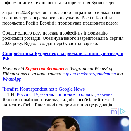
інформаційних технологій та використання Бундесверу.
З травня 2023 року він за власною ініціативою кілька разів
звертався до генерального консульства Росії в Бонні та
посольства Росії в Берліні і пропонував працювати разом.
Солдат одного разу передав професійну інформацію
російській розвідці. Обвинуваченого заарештовали 9 серпня
2023 року. Відтоді солдат перебуває під вартою.
Співробітника Бундесверу затримали за шпигунство для
РФ
Новини від
Корреспондент.net
в Telegram та WhatsApp.
Підписуйтесь на наші канали
https://t.me/korrespondentnet
та
WhatsApp
Читайте Korrespondent.net в Google News
ТЕГИ:
Россия
,
Германия
,
шпионаж
,
солдат
,
разведка
Якщо ви помітили помилку, виділіть необхідний текст і
натисніть Ctrl + Enter, щоб повідомити про це редакцію.