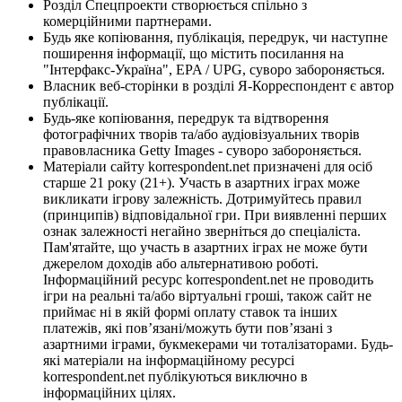
Розділ Спецпроекти створюється спільно з
комерційними партнерами.
Будь яке копіювання, публікація, передрук, чи наступне
поширення інформації, що містить посилання на
"Інтерфакс-Україна", EPA / UPG, суворо забороняється.
Власник веб-сторінки в розділі Я-Корреспондент є автор
публікації.
Будь-яке копіювання, передрук та відтворення
фотографічних творів та/або аудіовізуальних творів
правовласника Getty Images - суворо забороняється.
Матеріали сайту korrespondent.net призначені для осіб
старше 21 року (21+). Участь в азартних іграх може
викликати ігрову залежність. Дотримуйтесь правил
(принципів) відповідальної гри. При виявленні перших
ознак залежності негайно зверніться до спеціаліста.
Пам'ятайте, що участь в азартних іграх не може бути
джерелом доходів або альтернативою роботі.
Інформаційний ресурс korrespondent.net не проводить
ігри на реальні та/або віртуальні гроші, також сайт не
приймає ні в якій формі оплату ставок та інших
платежів, які пов’язані/можуть бути пов’язані з
азартними іграми, букмекерами чи тоталізаторами. Будь-
які матеріали на інформаційному ресурсі
korrespondent.net публікуються виключно в
інформаційних цілях.