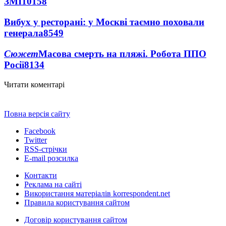
ЗМІ
10158
Вибух у ресторані: у Москві таємно поховали
генерала
8549
Сюжет
Масова смерть на пляжі. Робота ППО
Росії
8134
Читати коментарі
Повна версія сайту
Facebook
Twitter
RSS-стрічки
E-mail розсилка
Контакти
Реклама на сайті
Використання матеріалів korrespondent.net
Правила користування сайтом
Договір користування сайтом