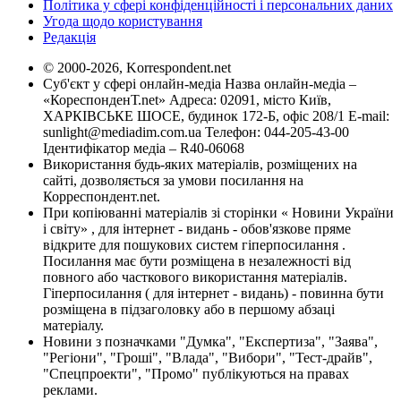
Політика у сфері конфіденційності і персональних даних
Угода щодо користування
Редакція
© 2000-2026, Korrespondent.net
Суб'єкт у сфері онлайн-медіа Назва онлайн-медіа –
«КореспонденТ.net» Адреса: 02091, місто Київ,
ХАРКІВСЬКЕ ШОСЕ, будинок 172-Б, офіс 208/1 E-mail:
sunlight@mediadim.com.ua
Телефон: 044-205-43-00
Ідентифікатор медіа – R40-06068
Використання будь-яких матеріалів, розміщених на
сайті, дозволяється за умови посилання на
Корреспондент.net.
При копіюванні матеріалів зі сторінки « Новини України
і світу» , для інтернет - видань - обов'язкове пряме
відкрите для пошукових систем гіперпосилання .
Посилання має бути розміщена в незалежності від
повного або часткового використання матеріалів.
Гіперпосилання ( для інтернет - видань) - повинна бути
розміщена в підзаголовку або в першому абзаці
матеріалу.
Новини з позначками "Думка", "Експертиза", "Заява",
"Регіони", "Гроші", "Влада", "Вибори", "Тест-драйв",
"Спецпроекти", "Промо" публікуються на правах
реклами.