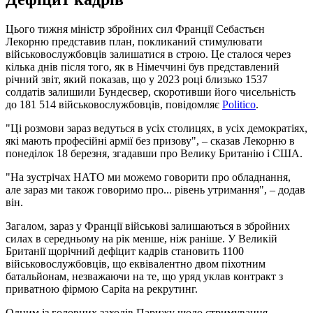
Цього тижня міністр збройних сил Франції Себастьєн
Лекорню представив план, покликаний стимулювати
військовослужбовців залишатися в строю. Це сталося через
кілька днів після того, як в Німеччині був представлений
річний звіт, який показав, що у 2023 році близько 1537
солдатів залишили Бундесвер, скоротивши його чисельність
до 181 514 військовослужбовців, повідомляє
Politico
.
"Ці розмови зараз ведуться в усіх столицях, в усіх демократіях,
які мають професійні армії без призову", – сказав Лекорню в
понеділок 18 березня, згадавши про Велику Британію і США.
"На зустрічах НАТО ми можемо говорити про обладнання,
але зараз ми також говоримо про... рівень утримання", – додав
він.
Загалом, зараз у Франції військові залишаються в збройних
силах в середньому на рік менше, ніж раніше. У Великій
Британії щорічний дефіцит кадрів становить 1100
військовослужбовців, що еквівалентно двом піхотним
батальйонам, незважаючи на те, що уряд уклав контракт з
приватною фірмою Capita на рекрутинг.
Одним із головних заходів Парижу щодо стримування