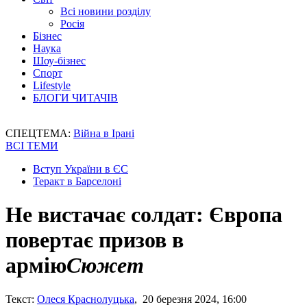
Всі новини розділу
Росія
Бізнес
Наука
Шоу-бізнес
Спорт
Lifestyle
БЛОГИ ЧИТАЧІВ
СПЕЦТЕМА:
Війна в Ірані
ВСІ ТЕМИ
Вступ України в ЄС
Теракт в Барселоні
Не вистачає солдат: Європа
повертає призов в
армію
Сюжет
Текст:
Олеся Краснолуцька
, 20 березня 2024, 16:00