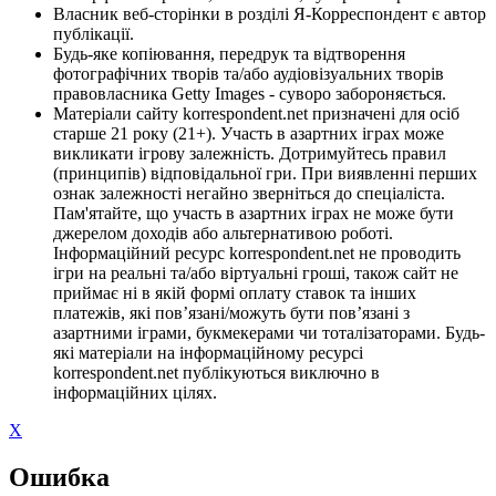
Власник веб-сторінки в розділі Я-Корреспондент є автор
публікації.
Будь-яке копіювання, передрук та відтворення
фотографічних творів та/або аудіовізуальних творів
правовласника Getty Images - суворо забороняється.
Матеріали сайту korrespondent.net призначені для осіб
старше 21 року (21+). Участь в азартних іграх може
викликати ігрову залежність. Дотримуйтесь правил
(принципів) відповідальної гри. При виявленні перших
ознак залежності негайно зверніться до спеціаліста.
Пам'ятайте, що участь в азартних іграх не може бути
джерелом доходів або альтернативою роботі.
Інформаційний ресурс korrespondent.net не проводить
ігри на реальні та/або віртуальні гроші, також сайт не
приймає ні в якій формі оплату ставок та інших
платежів, які пов’язані/можуть бути пов’язані з
азартними іграми, букмекерами чи тоталізаторами. Будь-
які матеріали на інформаційному ресурсі
korrespondent.net публікуються виключно в
інформаційних цілях.
X
Ошибка