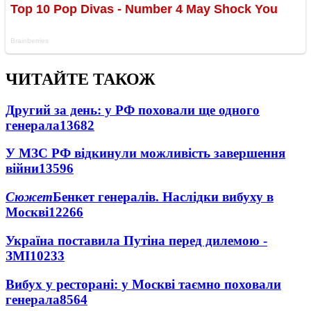
ЧИТАЙТЕ ТАКОЖ
Другий за день: у РФ поховали ще одного
генерала
13682
У МЗС РФ відкинули можливість завершення
війни
13596
Сюжет
Бенкет генералів. Наслідки вибуху в
Москві
12266
Україна поставила Путіна перед дилемою -
ЗМІ
10233
Вибух у ресторані: у Москві таємно поховали
генерала
8564