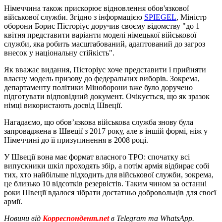
Німеччина також прискорює відновлення обов'язкової
військової служби. Згідно з інформацією
SPIEGEL
, Міністр
оборони Борис Пісторіус доручив своєму відомству "до 1
квітня представити варіанти моделі німецької військової
служби, яка робить масштабований, адаптований до загроз
внесок у національну стійкість".
Як вважає видання, Пісторіус хоче представити і прийняти
власну модель призову до федеральних виборів. Зокрема,
департаменту політики Міноборони вже було доручено
підготувати відповідний документ. Очікується, що як зразок
німці використають досвід Швеції.
Нагадаємо, що обов’язкова військова служба знову була
запроваджена в Швеції з 2017 року, але в іншій формі, ніж у
Німеччині до її призупинення в 2008 році.
У Швеції вона має формат власного ТРО: спочатку всі
випускники шкіл проходять збір, а потім армія відбирає собі
тих, хто найбільше підходить для військової служби, зокрема,
це близько 10 відсотків резервістів. Таким чином за останні
роки Швеції вдалося зібрати достатньо добровольців для своєї
армії.
Новини від
Корреспондент.net
в Telegram та WhatsApp.