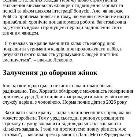
звільнення військовослужбовців є підвищення зарплат та
пенсій за віком шляхом інтеграції бонусів. Але, як вважає
Politico проблема полягає в тому, що умови служби не надто
привабливі: хронічна понаднормова робота, багатомісячна
відсутність вдома і пропущені періоди відновлення сил є
звичним явищем.
"Я б вважав за краще зменшити кількість набору, щоб
покращити утримання кадрів, ніж продовжувати набір, в
результаті якого кількість утримуваних людей постійно
зменшується", – вважає Лекорню.
Залучення до оборони жінок
Інші країни щодо цього питання налаштовані більш
радикально. Так, Хорватія обмірковує можливість повернення
призову, а уряд Данії вирішив запровадити жіночу військову
службу нарівні з чоловічою. Норма почне діяти з 2026 року.
"Захищати свою країну – одна з найпочесніших справ, які ви
можете зробити. Тому уряд сьогодні пропонує розширити
строкову службу, збільшити відповідальність і збільшити
кількість завдань. І тоді ми пропонуємо повну рівність між
статями", – заявила прем'єр-міністр Данії Метте Фредеріксен,