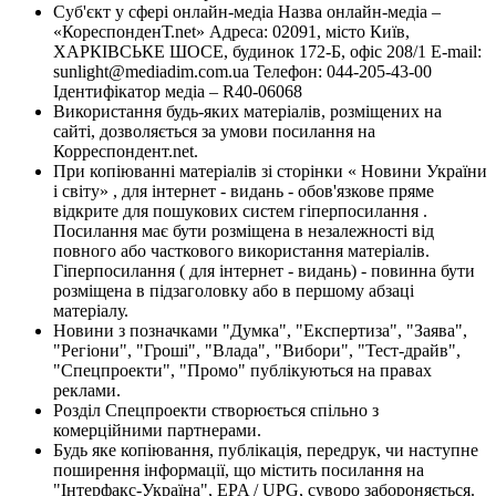
Суб'єкт у сфері онлайн-медіа Назва онлайн-медіа –
«КореспонденТ.net» Адреса: 02091, місто Київ,
ХАРКІВСЬКЕ ШОСЕ, будинок 172-Б, офіс 208/1 E-mail:
sunlight@mediadim.com.ua
Телефон: 044-205-43-00
Ідентифікатор медіа – R40-06068
Використання будь-яких матеріалів, розміщених на
сайті, дозволяється за умови посилання на
Корреспондент.net.
При копіюванні матеріалів зі сторінки « Новини України
і світу» , для інтернет - видань - обов'язкове пряме
відкрите для пошукових систем гіперпосилання .
Посилання має бути розміщена в незалежності від
повного або часткового використання матеріалів.
Гіперпосилання ( для інтернет - видань) - повинна бути
розміщена в підзаголовку або в першому абзаці
матеріалу.
Новини з позначками "Думка", "Експертиза", "Заява",
"Регіони", "Гроші", "Влада", "Вибори", "Тест-драйв",
"Спецпроекти", "Промо" публікуються на правах
реклами.
Розділ Спецпроекти створюється спільно з
комерційними партнерами.
Будь яке копіювання, публікація, передрук, чи наступне
поширення інформації, що містить посилання на
"Інтерфакс-Україна", EPA / UPG, суворо забороняється.