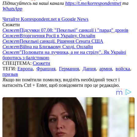
Підписуйтесь на наші канали
https://t.me/korrespondentnet
та
WhatsApp
Читайте Korrespondent.net в Google News
Сюжети
Сюжет
Підсумки 07.08: "Пекельні" санкції і "парад" дронів
Сюжет
Вторгнення Росії в Україну. Онлайн
Сюжет
Пекельні санкції. Рішення Сената США
Сюжет
Війна на Близькому Сході. Онлайн
Сюжет
"Полювати на лучника, а не на стрілу". Як Україні
боротись з балістикою
СПЕЦТЕМА:
Сюжети
ТЕГИ:
Европа
,
Франция
,
Германия
,
Дания
,
армия
,
войска
,
призыв
Якщо ви помітили помилку, виділіть необхідний текст і
натисніть Ctrl + Enter, щоб повідомити про це редакцію.