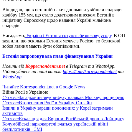
Він додав, що в останній пакет допомоги увійшли снаряди
калібру 155 мм, що стало додатковим внеском Естонії в
ініціативу Євросоюзу щодо надання Україні мільйона
снарядів.
Нагадаємо,
Україна і Естонія готують безпекову угоду
. В ОП
заявили, що оскільки Естонія межує з Росією, то безпекові
зобов'язання мають бути обопільними.
Естонія запропонувала план фінансування України
Новини від
Корреспондент.net
в Telegram та WhatsApp.
Підписуйтесь на наші канали
https://t.me/korrespondentnet
та
WhatsApp
Читайте Korrespondent.net в Google News
Війна Росії з Україною
Сюжет
Загадковий звук вибуху налякав Москву: що це було
Сюжет
Вторгнення Росії в Україну. Онлайн
Їздили в Україну заради полонених: у Кореї затримали
активістів
Сюжет
Ескалація для Європи. Російський дрон в Лейпцигу
Колумбійські наркокартелі вчаться українській війні
безпілотників - ЗМІ