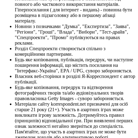
повного або часткового використання матеріалів.
Гіперпосилання ( для інтернет - видань) - повинна бути
розміщена в підзаголовку або в першому абзаці
матеріалу.
Новини з позначками "Думка", "Експертиза", "Заява",
"Регіони", "Гроші", "Влада", "Вибори", "Тест-драйв",
"Спецпроекти", "Промо" публікуються на правах
реклами.
Розділ Спецпроекти створюється спільно з
комерційними партнерами.
Будь яке копіювання, публікація, передрук, чи наступне
поширення інформації, що містить посилання на
"Інтерфакс-Україна", EPA / UPG, суворо забороняється.
Власник веб-сторінки в розділі Я-Корреспондент є автор
публікації.
Будь-яке копіювання, передрук та відтворення
фотографічних творів та/або аудіовізуальних творів
правовласника Getty Images - суворо забороняється.
Матеріали сайту korrespondent.net призначені для осіб
старше 21 року (21+). Участь в азартних іграх може
викликати ігрову залежність. Дотримуйтесь правил
(принципів) відповідальної гри. При виявленні перших
ознак залежності негайно зверніться до спеціаліста.
Пам'ятайте, що участь в азартних іграх не може бути
джерелом доходів або альтернативою роботі.