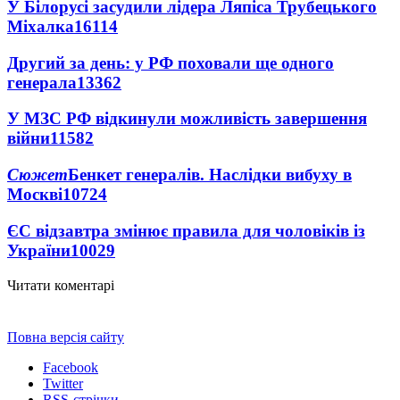
У Білорусі засудили лідера Ляпіса Трубецького
Міхалка
16114
Другий за день: у РФ поховали ще одного
генерала
13362
У МЗС РФ відкинули можливість завершення
війни
11582
Сюжет
Бенкет генералів. Наслідки вибуху в
Москві
10724
ЄС відзавтра змінює правила для чоловіків із
України
10029
Читати коментарі
Повна версія сайту
Facebook
Twitter
RSS-стрічки