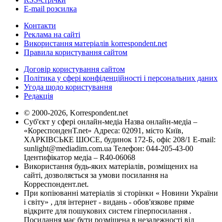
E-mail розсилка
Контакти
Реклама на сайті
Використання матеріалів korrespondent.net
Правила користування сайтом
Договір користування сайтом
Політика у сфері конфіденційності і персональних даних
Угода щодо користування
Редакція
© 2000-2026, Korrespondent.net
Суб'єкт у сфері онлайн-медіа Назва онлайн-медіа –
«КореспонденТ.net» Адреса: 02091, місто Київ,
ХАРКІВСЬКЕ ШОСЕ, будинок 172-Б, офіс 208/1 E-mail:
sunlight@mediadim.com.ua
Телефон: 044-205-43-00
Ідентифікатор медіа – R40-06068
Використання будь-яких матеріалів, розміщених на
сайті, дозволяється за умови посилання на
Корреспондент.net.
При копіюванні матеріалів зі сторінки « Новини України
і світу» , для інтернет - видань - обов'язкове пряме
відкрите для пошукових систем гіперпосилання .
Посилання має бути розміщена в незалежності від