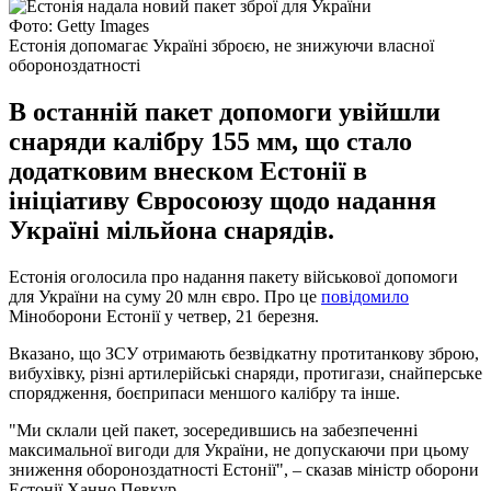
Фото: Getty Images
Естонія допомагає Україні зброєю, не знижуючи власної
обороноздатності
В останній пакет допомоги увійшли
снаряди калібру 155 мм, що стало
додатковим внеском Естонії в
ініціативу Євросоюзу щодо надання
Україні мільйона снарядів.
Естонія оголосила про надання пакету військової допомоги
для України на суму 20 млн євро. Про це
повідомило
Міноборони Естонії у четвер, 21 березня.
Вказано, що ЗСУ отримають безвідкатну протитанкову зброю,
вибухівку, різні артилерійські снаряди, протигази, снайперське
спорядження, боєприпаси меншого калібру та інше.
"Ми склали цей пакет, зосередившись на забезпеченні
максимальної вигоди для України, не допускаючи при цьому
зниження обороноздатності Естонії", – сказав міністр оборони
Естонії Ханно Певкур.