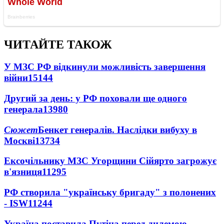
ЧИТАЙТЕ ТАКОЖ
У МЗС РФ відкинули можливість завершення
війни
15144
Другий за день: у РФ поховали ще одного
генерала
13980
Сюжет
Бенкет генералів. Наслідки вибуху в
Москві
13734
Ексочільнику МЗС Угорщини Сійярто загрожує
в'язниця
11295
РФ створила "українську бригаду" з полонених
- ISW
11244
Україна поставила Путіна перед дилемою -