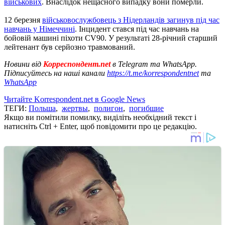
військових
. Внаслідок нещасного випадку вони померли.
12 березня
військовослужбовець з Нідерландів загинув під час
навчань у Німеччині
. Інцидент стався під час навчань на
бойовій машині піхоти CV90. У результаті 28-річний старший
лейтенант був серйозно травмований.
Новини від
Корреспондент.net
в Telegram та WhatsApp.
Підписуйтесь на наші канали
https://t.me/korrespondentnet
та
WhatsApp
Читайте Korrespondent.net в Google News
ТЕГИ:
Польша
,
жертвы
,
полигон
,
погибшие
Якщо ви помітили помилку, виділіть необхідний текст і
натисніть Ctrl + Enter, щоб повідомити про це редакцію.