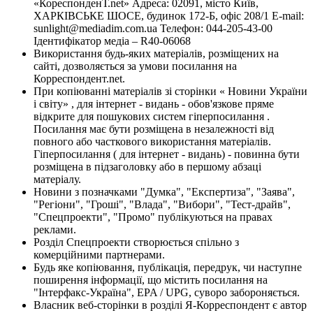
«КореспонденТ.net» Адреса: 02091, місто Київ,
ХАРКІВСЬКЕ ШОСЕ, будинок 172-Б, офіс 208/1 E-mail:
sunlight@mediadim.com.ua
Телефон: 044-205-43-00
Ідентифікатор медіа – R40-06068
Використання будь-яких матеріалів, розміщених на
сайті, дозволяється за умови посилання на
Корреспондент.net.
При копіюванні матеріалів зі сторінки « Новини України
і світу» , для інтернет - видань - обов'язкове пряме
відкрите для пошукових систем гіперпосилання .
Посилання має бути розміщена в незалежності від
повного або часткового використання матеріалів.
Гіперпосилання ( для інтернет - видань) - повинна бути
розміщена в підзаголовку або в першому абзаці
матеріалу.
Новини з позначками "Думка", "Експертиза", "Заява",
"Регіони", "Гроші", "Влада", "Вибори", "Тест-драйв",
"Спецпроекти", "Промо" публікуються на правах
реклами.
Розділ Спецпроекти створюється спільно з
комерційними партнерами.
Будь яке копіювання, публікація, передрук, чи наступне
поширення інформації, що містить посилання на
"Інтерфакс-Україна", EPA / UPG, суворо забороняється.
Власник веб-сторінки в розділі Я-Корреспондент є автор