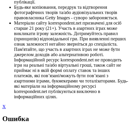
публікації.
Будь-яке копіювання, передрук та відтворення
фотографічних творів та/або аудіовізуальних творів
правовласника Getty Images - суворо забороняється.
Матеріали сайту korrespondent.net призначені для осіб
старше 21 року (21+). Участь в азартних іграх може
викликати ігрову залежність. Дотримуйтесь правил
(принципів) відповідальної гри. При виявленні перших
ознак залежності негайно зверніться до спеціаліста.
Пам'ятайте, що участь в азартних іграх не може бути
джерелом доходів або альтернативою роботі.
Інформаційний ресурс korrespondent.net не проводить
ігри на реальні та/або віртуальні гроші, також сайт не
приймає ні в якій формі оплату ставок та інших
платежів, які пов’язані/можуть бути пов’язані з
азартними іграми, букмекерами чи тоталізаторами. Будь-
які матеріали на інформаційному ресурсі
korrespondent.net публікуються виключно в
інформаційних цілях.
X
Ошибка