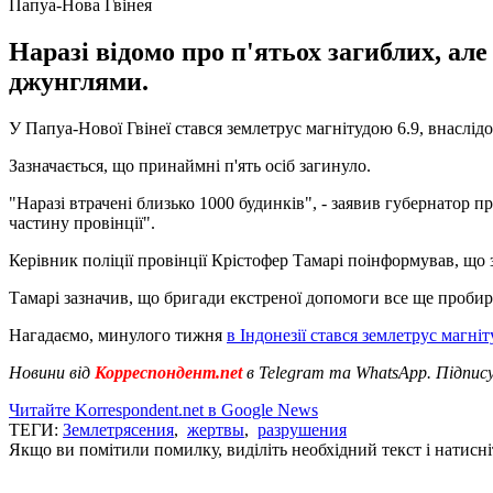
Папуа-Нова Гвінея
Наразі відомо про п'ятьох загиблих, а
джунглями.
У Папуа-Нової Гвінеї стався землетрус магнітудою 6.9, внаслідо
Зазначається, що принаймні п'ять осіб загинуло.
"Наразі втрачені близько 1000 будинків", - заявив губернатор 
частину провінції".
Керівник поліції провінції Крістофер Тамарі поінформував, що 
Тамарі зазначив, що бригади екстреної допомоги все ще пробир
Нагадаємо, минулого тижня
в Індонезії стався землетрус магні
Новини від
Корреспондент.net
в Telegram та WhatsApp. Підпис
Читайте Korrespondent.net в Google News
ТЕГИ:
Землетрясения
,
жертвы
,
разрушения
Якщо ви помітили помилку, виділіть необхідний текст і натисніт