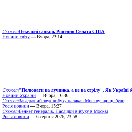
Сюжет
Пекельні санкції. Рішення Сената США
Новини світу
— Вчора, 23:14
Сюжет
"Полювати на лучника, а не на стрілу". Як Україні 
Новини України
— Вчора, 16:36
Сюжет
Загадковий звук вибуху налякав Москву: що це було
Росія новини
— Вчора, 15:27
Сюжет
Бенкет генералів. Наслідки вибуху в Москві
Росія новини
— 6 серпня 2026, 23:58