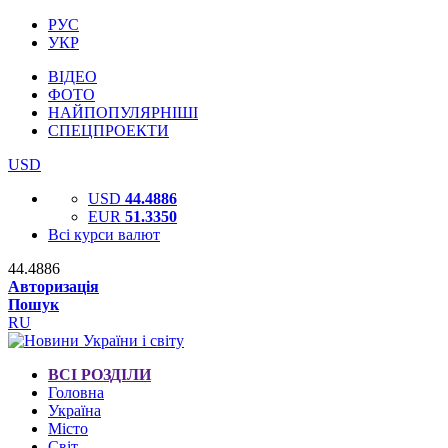
РУС
УКР
ВІДЕО
ФОТО
НАЙПОПУЛЯРНІШІ
СПЕЦПРОЕКТИ
USD
USD
44.4886
EUR
51.3350
Всі курси валют
44.4886
Авторизація
Пошук
RU
ВСІ РОЗДІЛИ
Головна
Україна
Місто
Світ