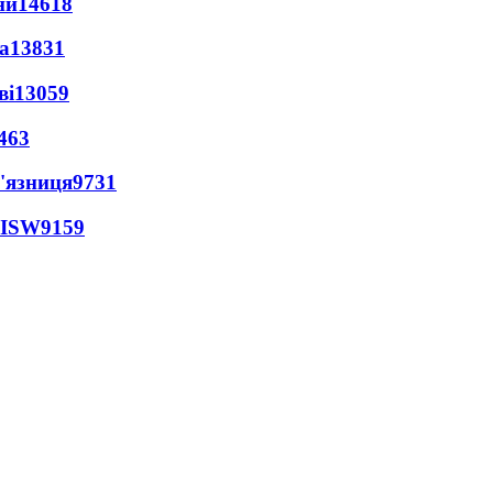
ни
14618
а
13831
ві
13059
463
'язниця
9731
 ISW
9159