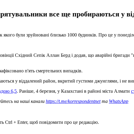
ле рятувальники все ще пробираються у в
к якого були зруйновані близько 1000 будинків. Про це у понеділ
провінції Східний Сепік Аллан Берд і додав, що аварійні бригади
зафіксовано п'ять смертельних випадків.
аються у віддалений район, вкритий густими джунглями, і не ви
тудою 6,5
. Раніше, 4 березня, у Казахстані в районі міста Алмати
с
уйтесь на наші канали
https://t.me/korrespondentnet
та
WhatsApp
ь Ctrl + Enter, щоб повідомити про це редакцію.