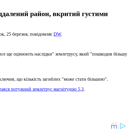
іддалений район, вкритий густими
ок, 25 березня, повідомляє
DW
.
 "все ще оцінюють наслідки" землетрусу, який "пошкодив більшу
ключив, що кількість загиблих "може стати більшою".
тався потужний землетрус магнітудою 5,3
.