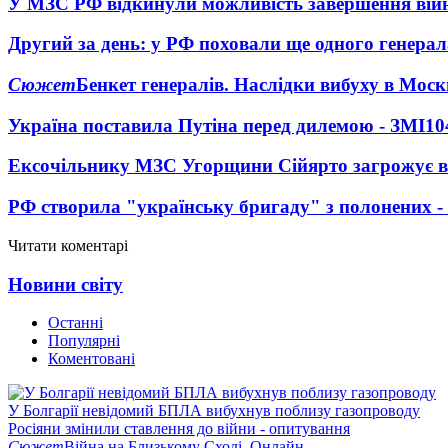
У МЗС РФ відкинули можливість завершення вій
Другий за день: у РФ поховали ще одного генерал
Сюжет
Бенкет генералів. Наслідки вибуху в Моск
Україна поставила Путіна перед дилемою - ЗМІ
10
Ексочільнику МЗС Угорщини Сійярто загрожує в
РФ створила "українську бригаду" з полонених -
Читати коментарі
Новини світу
Останні
Популярні
Коментовані
У Болгарії невідомий БПЛА вибухнув поблизу газопроводу
Росіяни змінили ставлення до війни - опитування
Сюжет
Війна на Близькому Сході. Онлайн