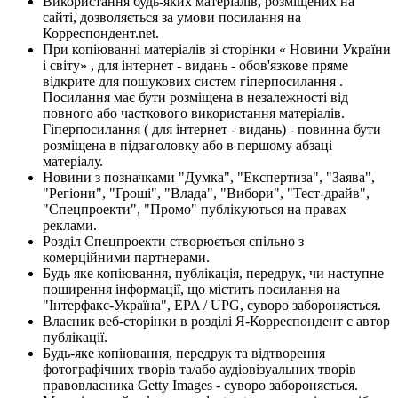
Використання будь-яких матеріалів, розміщених на
сайті, дозволяється за умови посилання на
Корреспондент.net.
При копіюванні матеріалів зі сторінки « Новини України
і світу» , для інтернет - видань - обов'язкове пряме
відкрите для пошукових систем гіперпосилання .
Посилання має бути розміщена в незалежності від
повного або часткового використання матеріалів.
Гіперпосилання ( для інтернет - видань) - повинна бути
розміщена в підзаголовку або в першому абзаці
матеріалу.
Новини з позначками "Думка", "Експертиза", "Заява",
"Регіони", "Гроші", "Влада", "Вибори", "Тест-драйв",
"Спецпроекти", "Промо" публікуються на правах
реклами.
Розділ Спецпроекти створюється спільно з
комерційними партнерами.
Будь яке копіювання, публікація, передрук, чи наступне
поширення інформації, що містить посилання на
"Інтерфакс-Україна", EPA / UPG, суворо забороняється.
Власник веб-сторінки в розділі Я-Корреспондент є автор
публікації.
Будь-яке копіювання, передрук та відтворення
фотографічних творів та/або аудіовізуальних творів
правовласника Getty Images - суворо забороняється.