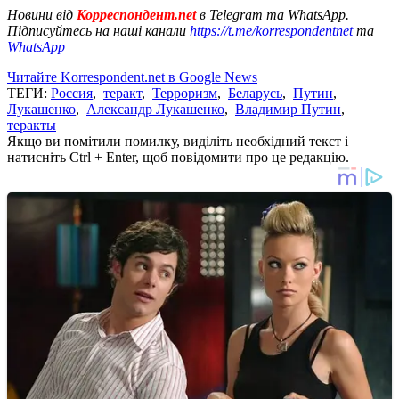
Новини від
Корреспондент.net
в Telegram та WhatsApp.
Підписуйтесь на наші канали
https://t.me/korrespondentnet
та
WhatsApp
Читайте Korrespondent.net в Google News
ТЕГИ:
Россия
,
теракт
,
Терроризм
,
Беларусь
,
Путин
,
Лукашенко
,
Александр Лукашенко
,
Владимир Путин
,
теракты
Якщо ви помітили помилку, виділіть необхідний текст і
натисніть Ctrl + Enter, щоб повідомити про це редакцію.