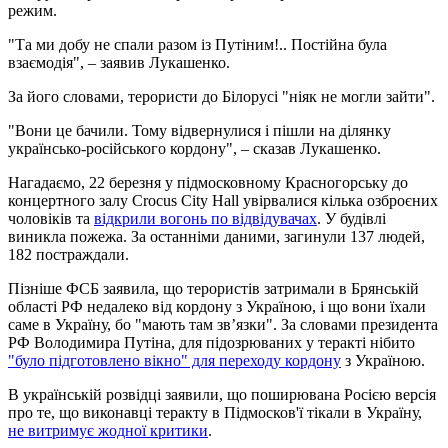
режим.
"Та ми добу не спали разом із Путіним!.. Постійна була
взаємодія", – заявив Лукашенко.
За його словами, терористи до Білорусі "ніяк не могли зайти".
"Вони це бачили. Тому відвернулися і пішли на ділянку
українсько-російського кордону", – сказав Лукашенко.
Нагадаємо, 22 березня у підмосковному Красногорську до
концертного залу Crocus City Hall увірвалися кілька озброєних
чоловіків та
відкрили вогонь по відвідувачах
. У будівлі
виникла пожежа. За останніми даними, загинули 137 людей,
182 постраждали.
Пізніше ФСБ заявила, що терористів затримали в Брянській
області РФ недалеко від кордону з Україною, і що вони їхали
саме в Україну, бо "мають там зв’язки". За словами президента
РФ Володимира Путіна, для підозрюваних у теракті нібито
"було підготовлено вікно" для переходу кордону
з Україною.
В українській розвідці заявили, що поширювана Росією версія
про те, що виконавці теракту в Підмосков'ї тікали в Україну,
не витримує жодної критики
.