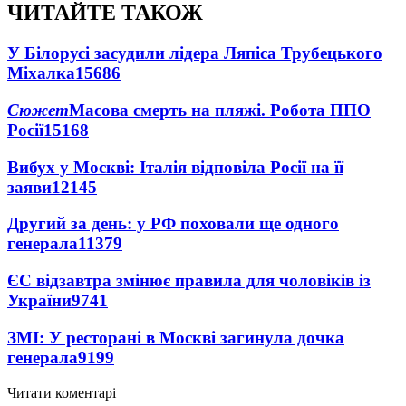
ЧИТАЙТЕ ТАКОЖ
У Білорусі засудили лідера Ляпіса Трубецького
Міхалка
15686
Сюжет
Масова смерть на пляжі. Робота ППО
Росії
15168
Вибух у Москві: Італія відповіла Росії на її
заяви
12145
Другий за день: у РФ поховали ще одного
генерала
11379
ЄС відзавтра змінює правила для чоловіків із
України
9741
ЗМІ: У ресторані в Москві загинула дочка
генерала
9199
Читати коментарі