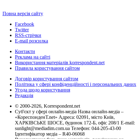
Повна версія сайту
Facebook
Twitter
RSS-стрічки
E-mail розсилка
Контакти
Реклама на сайті
Використання матеріалів korrespondent.net
Правила користування сайтом
Договір користування сайтом
Політика у сфері конфіденційності і персональних даних
Угода щодо користування
Редакція
© 2000-2026, Korrespondent.net
Суб'єкт у сфері онлайн-медіа Назва онлайн-медіа –
«КореспонденТ.net» Адреса: 02091, місто Київ,
ХАРКІВСЬКЕ ШОСЕ, будинок 172-Б, офіс 208/1 E-mail:
sunlight@mediadim.com.ua
Телефон: 044-205-43-00
Ідентифікатор медіа – R40-06068