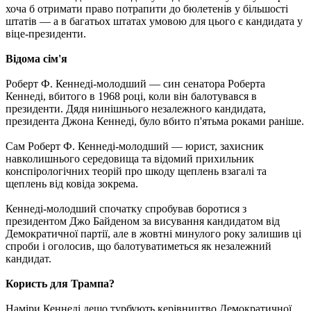
хоча б отримати право потрапити до бюлетенів у більшості
штатів — а в багатьох штатах умовою для цього є кандидата у
віце-президенти.
Відома сім'я
Роберт Ф. Кеннеді-молодший — син сенатора Роберта
Кеннеді, вбитого в 1968 році, коли він балотувався в
президенти. Дядя нинішнього незалежного кандидата,
президента Джона Кеннеді, було вбито п'ятьма роками раніше.
Сам Роберт Ф. Кеннеді-молодший — юрист, захисник
навколишнього середовища та відомий прихильник
конспірологічних теорій про шкоду щеплень взагалі та
щеплень від ковіда зокрема.
Кеннеді-молодший спочатку спробував боротися з
президентом Джо Байденом за висування кандидатом від
Демократичної партії, але в жовтні минулого року залишив ці
спроби і оголосив, що балотуватиметься як незалежний
кандидат.
Користь для Трампа?
Наміри Кеннеді дещо турбують керівництво Демократичної