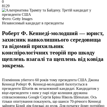
0
8129
Фото: Getty Images
Независимый кандидат в президенты
Роберт Ф. Кеннеді-молодший — юрист,
захисник навколишнього середовища
та відомий прихильник
конспірологічних теорій про шкоду
щеплень взагалі та щеплень від ковіда
зокрема.
Племінник убитого 60 років тому президента США Джона
Кеннеді Роберт Ф. Кеннеді-молодший балотується в
президенти Штатів як незалежний кандидат. Кандидатом у
віце-президенти з ним у парі піде колишня дружина
співзасновника Google Сергія Бріна Ніколь Шенахан. Ось
тільки опитування показують, що шанси 70-річного Кеннеді
зайняти Білий дім близькі до нуля. Для початку йому потрібно