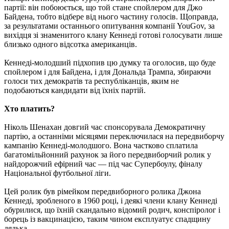
партії: він побоюється, що той стане спойлером для Джо
Байдена, тобто відбере від нього частину голосів. Щоправда,
за результатами останнього опитування компанії YouGov, за
вихідця зі знаменитого клану Кеннеді готові голосувати лише
близько одного відсотка американців.
Кеннеді-молодший підхопив цю думку та оголосив, що буде
спойлером і для Байдена, і для Дональда Трампа, збираючи
голоси тих демократів та республіканців, яким не
подобаються кандидати від їхніх партій.
Хто платить?
Ніколь Шенахан довгий час спонсорувала Демократичну
партію, а останніми місяцями переключилася на передвиборчу
кампанію Кеннеді-молодшого. Вона частково сплатила
багатомільйонний рахунок за його передвиборчий ролик у
найдорожчий ефірний час — під час Супербоулу, фіналу
Національної футбольної ліги.
Цей ролик був рімейком передвиборного ролика Джона
Кеннеді, зробленого в 1960 році, і деякі члени клану Кеннеді
обурилися, що їхній скандально відомий родич, конспіролог і
борець із вакцинацією, таким чином експлуатує спадщину
дядька.