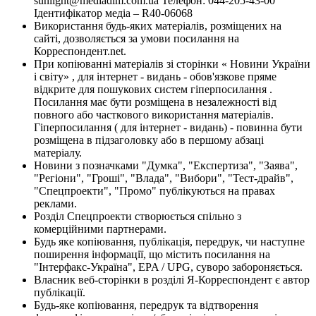
sunlight@mediadim.com.ua
Телефон: 044-205-43-00
Ідентифікатор медіа – R40-06068
Використання будь-яких матеріалів, розміщених на
сайті, дозволяється за умови посилання на
Корреспондент.net.
При копіюванні матеріалів зі сторінки « Новини України
і світу» , для інтернет - видань - обов'язкове пряме
відкрите для пошукових систем гіперпосилання .
Посилання має бути розміщена в незалежності від
повного або часткового використання матеріалів.
Гіперпосилання ( для інтернет - видань) - повинна бути
розміщена в підзаголовку або в першому абзаці
матеріалу.
Новини з позначками "Думка", "Експертиза", "Заява",
"Регіони", "Гроші", "Влада", "Вибори", "Тест-драйв",
"Спецпроекти", "Промо" публікуються на правах
реклами.
Розділ Спецпроекти створюється спільно з
комерційними партнерами.
Будь яке копіювання, публікація, передрук, чи наступне
поширення інформації, що містить посилання на
"Інтерфакс-Україна", EPA / UPG, суворо забороняється.
Власник веб-сторінки в розділі Я-Корреспондент є автор
публікації.
Будь-яке копіювання, передрук та відтворення