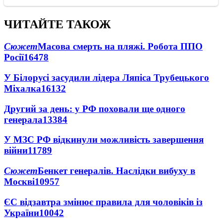
ЧИТАЙТЕ ТАКОЖ
Сюжет
Масова смерть на пляжі. Робота ППО
Росії
16478
У Білорусі засудили лідера Ляпіса Трубецького
Міхалка
16132
Другий за день: у РФ поховали ще одного
генерала
13384
У МЗС РФ відкинули можливість завершення
війни
11789
Сюжет
Бенкет генералів. Наслідки вибуху в
Москві
10957
ЄС відзавтра змінює правила для чоловіків із
України
10042