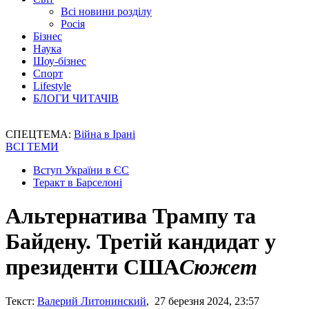
Всі новини розділу
Росія
Бізнес
Наука
Шоу-бізнес
Спорт
Lifestyle
БЛОГИ ЧИТАЧІВ
СПЕЦТЕМА:
Війна в Ірані
ВСІ ТЕМИ
Вступ України в ЄС
Теракт в Барселоні
Альтернатива Трампу та
Байдену. Третій кандидат у
президенти США
Сюжет
Текст:
Валерий Литонинский
, 27 березня 2024, 23:57