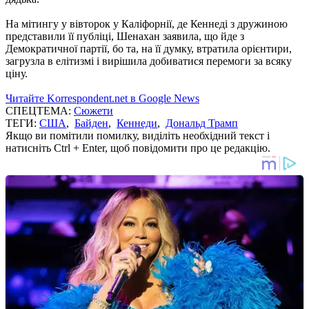
На мітингу у вівторок у Каліфорнії, де Кеннеді з дружиною
представили її публіці, Шенахан заявила, що йде з
Демократичної партії, бо та, на її думку, втратила орієнтири,
загрузла в елітизмі і вирішила добиватися перемоги за всяку
ціну.
Читайте Korrespondent.net в Google News
СПЕЦТЕМА:
Сюжети
ТЕГИ:
США
,
Байден
,
Кеннеди
,
Дональд Трамп
Якщо ви помітили помилку, виділіть необхідний текст і
натисніть Ctrl + Enter, щоб повідомити про це редакцію.