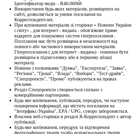
Ідентифікатор медіа – R40-06068
Використання будь-яких матеріалів, розміщених на
сайті, дозволяється за умови посилання на
Корреспондент.net.
При копіюванні матеріалів зі сторінки « Новини України
і світу» , для інтернет - видань - обов'язкове пряме
відкрите для пошукових систем гіперпосилання .
Посилання має бути розміщена в незалежності від
повного або часткового використання матеріалів.
Гіперпосилання ( для інтернет - видань) - повинна бути
розміщена в підзаголовку або в першому абзаці
матеріалу.
Новини з позначками "Думка", "Експертиза", "Заява",
"Регіони", "Гроші", "Влада", "Вибори", "Тест-драйв",
"Спецпроекти", "Промо" публікуються на правах
реклами.
Розділ Спецпроекти створюється спільно з
комерційними партнерами.
Будь яке копіювання, публікація, передрук, чи наступне
поширення інформації, що містить посилання на
"Інтерфакс-Україна", EPA / UPG, суворо забороняється.
Власник веб-сторінки в розділі Я-Корреспондент є автор
публікації.
Будь-яке копіювання, передрук та відтворення
фотографічних творів та/або аудіовізуальних творів