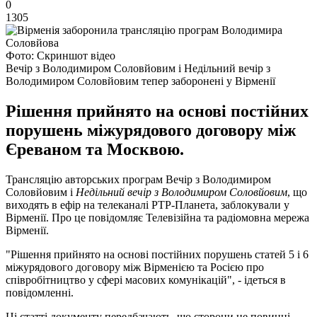
0
1305
Фото: Скриншот відео
Вечір з Володимиром Соловйовим і Недільний вечір з
Володимиром Соловйовим тепер заборонені у Вірменії
Рішення прийнято на основі постійних
порушень міжурядового договору між
Єреваном та Москвою.
Трансляцію авторських програм Вечір з Володимиром
Соловйовим і
Недільний вечір з Володимиром Соловйовим
, що
виходять в ефір на телеканалі РТР-Планета, заблокували у
Вірменії. Про це повідомляє Телевізійна та радіомовна мережа
Вірменії.
"Рішення прийнято на основі постійних порушень статей 5 і 6
міжурядового договору між Вірменією та Росією про
співробітництво у сфері масових комунікацій", - ідеться в
повідомленні.
Ці статті документу передбачають, що сторони не повинні