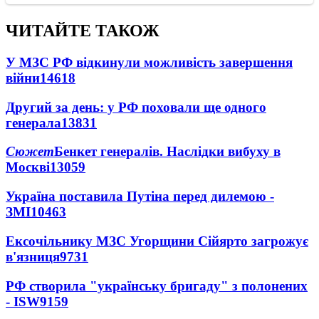
ЧИТАЙТЕ ТАКОЖ
У МЗС РФ відкинули можливість завершення
війни
14618
Другий за день: у РФ поховали ще одного
генерала
13831
Сюжет
Бенкет генералів. Наслідки вибуху в
Москві
13059
Україна поставила Путіна перед дилемою -
ЗМІ
10463
Ексочільнику МЗС Угорщини Сійярто загрожує
в'язниця
9731
РФ створила "українську бригаду" з полонених
- ISW
9159