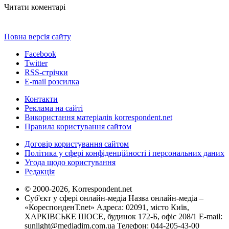
Читати коментарі
Повна версія сайту
Facebook
Twitter
RSS-стрічки
E-mail розсилка
Контакти
Реклама на сайті
Використання матеріалів korrespondent.net
Правила користування сайтом
Договір користування сайтом
Політика у сфері конфіденційності і персональних даних
Угода щодо користування
Редакція
© 2000-2026, Korrespondent.net
Суб'єкт у сфері онлайн-медіа Назва онлайн-медіа –
«КореспонденТ.net» Адреса: 02091, місто Київ,
ХАРКІВСЬКЕ ШОСЕ, будинок 172-Б, офіс 208/1 E-mail:
sunlight@mediadim.com.ua
Телефон: 044-205-43-00