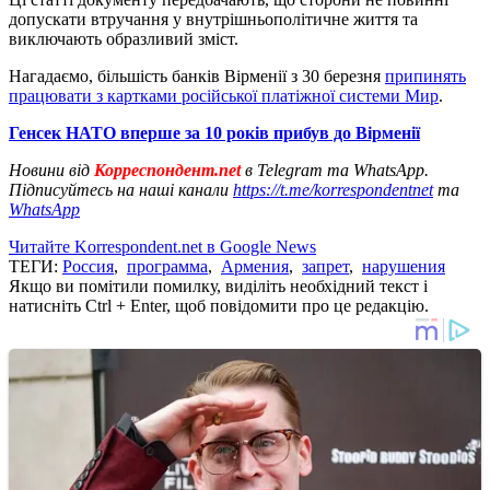
допускати втручання у внутрішньополітичне життя та
виключають образливий зміст.
Нагадаємо, більшість банків Вірменії з 30 березня
припинять
працювати з картками російської платіжної системи Мир
.
Генсек НАТО вперше за 10 років прибув до Вірменії
Новини від
Корреспондент.net
в Telegram та WhatsApp.
Підписуйтесь на наші канали
https://t.me/korrespondentnet
та
WhatsApp
Читайте Korrespondent.net в Google News
ТЕГИ:
Россия
,
программа
,
Армения
,
запрет
,
нарушения
Якщо ви помітили помилку, виділіть необхідний текст і
натисніть Ctrl + Enter, щоб повідомити про це редакцію.