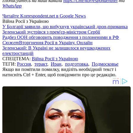
Підписуйтесь на наші канали
https://t.me/korrespondentnet
та
WhatsApp
Читайте Korrespondent.net в Google News
Війна Росії з Україною
У Болгарії заявили, що вибухнув український дрон-приманка
Зеленський зустрівся з прем'єр-міністром Сербії
Радбез ООН обговорить поводження з полоненими в РФ
Сюжет
Вторгнення Росії в Україну. Онлайн
Зеленський: В Україні не залишилося неушкоджених
електростанцій
СПЕЦТЕМА:
Війна Росії з Україною
ТЕГИ:
Россия
,
теракт
,
Иран
,
подготовка
,
Подмосковье
Якщо ви помітили помилку, виділіть необхідний текст і
натисніть Ctrl + Enter, щоб повідомити про це редакцію.