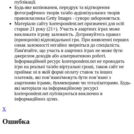
публікації.
Будь-яке копіювання, передрук та відтворення
фотографічних творів та/або аудіовізуальних творів
правовласника Getty Images - суворо забороняється.
Матеріали сайту korrespondent.net призначені для осіб
старше 21 року (21+). Участь в азартних іграх може
викликати ігрову залежність. Дотримуйтесь правил
(принципів) відповідальної гри. При виявленні перших
ознак залежності негайно зверніться до спеціаліста.
Пам'ятайте, що участь в азартних іграх не може бути
джерелом доходів або альтернативою роботі.
Інформаційний ресурс korrespondent.net не проводить
ігри на реальні та/або віртуальні гроші, також сайт не
приймає ні в якій формі оплату ставок та інших
платежів, які пов’язані/можуть бути пов’язані з
азартними іграми, букмекерами чи тоталізаторами. Будь-
які матеріали на інформаційному ресурсі
korrespondent.net публікуються виключно в
інформаційних цілях.
X
Ошибка