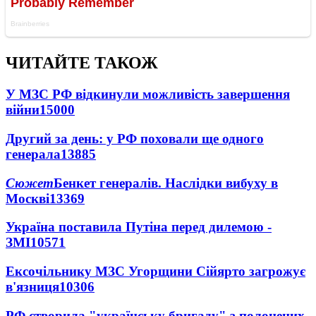
ЧИТАЙТЕ ТАКОЖ
У МЗС РФ відкинули можливість завершення
війни
15000
Другий за день: у РФ поховали ще одного
генерала
13885
Сюжет
Бенкет генералів. Наслідки вибуху в
Москві
13369
Україна поставила Путіна перед дилемою -
ЗМІ
10571
Ексочільнику МЗС Угорщини Сійярто загрожує
в'язниця
10306
РФ створила "українську бригаду" з полонених