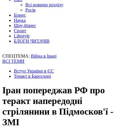
Всі новини розділу
Росія
Бізнес
Наука
Шоу-бізнес
Спорт
Lifestyle
БЛОГИ ЧИТАЧІВ
СПЕЦТЕМА:
Війна в Ірані
ВСІ ТЕМИ
Вступ України в ЄС
Теракт в Барселоні
Іран попереджав РФ про
теракт напередодні
стрілянини в Підмосков'ї -
ЗМІ