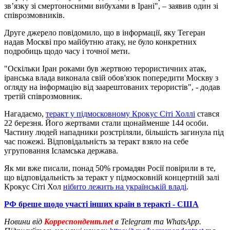
зв’язку зі смертоносними вибухами в Ірані", – заявив один зі
співрозмовників.
Друге джерело повідомило, що в інформації, яку Тегеран
надав Москві про майбутню атаку, не було конкретних
подробиць щодо часу і точної мети.
"Оскільки Іран роками був жертвою терористичних атак,
іранська влада виконала свій обов'язок попередити Москву з
огляду на інформацію від заарештованих терористів", - додав
третій співрозмовник.
Нагадаємо,
теракт у підмосковному Крокус Сіті Холлі
стався
22 березня. Його жертвами стали щонайменше 144 особи.
Частину людей нападники розстріляли, більшість загинула під
час пожежі. Відповідальність за теракт взяло на себе
угруповання Ісламська держава.
Як ми вже писали, понад 50% громадян Росії повірили в те,
що відповідальність за теракт у підмосковній концертній залі
Крокус Сіті Хол
нібито лежить на українській владі
.
РФ бреше щодо участі інших країн в теракті - США
Новини від
Корреспондент.net
в Telegram та WhatsApp.