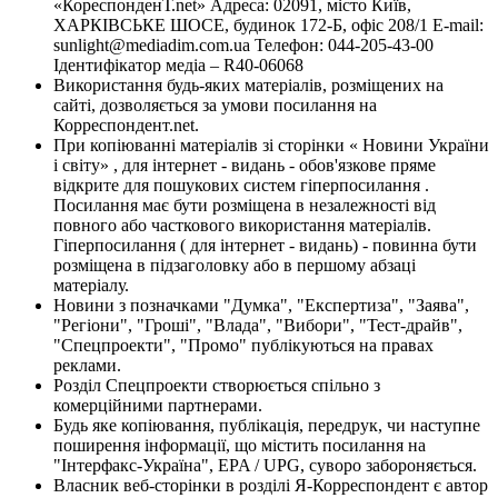
«КореспонденТ.net» Адреса: 02091, місто Київ,
ХАРКІВСЬКЕ ШОСЕ, будинок 172-Б, офіс 208/1 E-mail:
sunlight@mediadim.com.ua
Телефон: 044-205-43-00
Ідентифікатор медіа – R40-06068
Використання будь-яких матеріалів, розміщених на
сайті, дозволяється за умови посилання на
Корреспондент.net.
При копіюванні матеріалів зі сторінки « Новини України
і світу» , для інтернет - видань - обов'язкове пряме
відкрите для пошукових систем гіперпосилання .
Посилання має бути розміщена в незалежності від
повного або часткового використання матеріалів.
Гіперпосилання ( для інтернет - видань) - повинна бути
розміщена в підзаголовку або в першому абзаці
матеріалу.
Новини з позначками "Думка", "Експертиза", "Заява",
"Регіони", "Гроші", "Влада", "Вибори", "Тест-драйв",
"Спецпроекти", "Промо" публікуються на правах
реклами.
Розділ Спецпроекти створюється спільно з
комерційними партнерами.
Будь яке копіювання, публікація, передрук, чи наступне
поширення інформації, що містить посилання на
"Інтерфакс-Україна", EPA / UPG, суворо забороняється.
Власник веб-сторінки в розділі Я-Корреспондент є автор