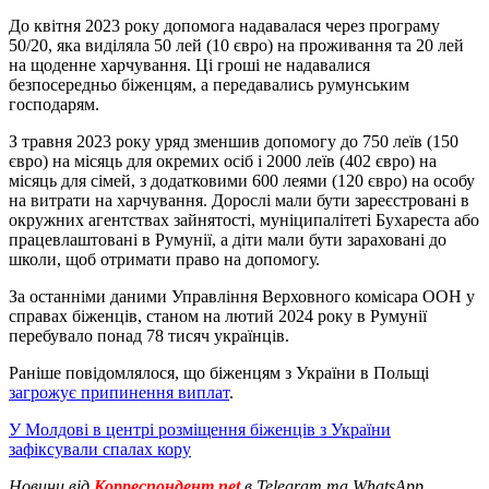
До квітня 2023 року допомога надавалася через програму
50/20, яка виділяла 50 лей (10 євро) на проживання та 20 лей
на щоденне харчування. Ці гроші не надавалися
безпосередньо біженцям, а передавались румунським
господарям.
З травня 2023 року уряд зменшив допомогу до 750 леїв (150
євро) на місяць для окремих осіб і 2000 леїв (402 євро) на
місяць для сімей, з додатковими 600 леями (120 євро) на особу
на витрати на харчування. Дорослі мали бути зареєстровані в
окружних агентствах зайнятості, муніципалітеті Бухареста або
працевлаштовані в Румунії, а діти мали бути зараховані до
школи, щоб отримати право на допомогу.
За останніми даними Управління Верховного комісара ООН у
справах біженців, станом на лютий 2024 року в Румунії
перебувало понад 78 тисяч українців.
Раніше повідомлялося, що біженцям з України в Польщі
загрожує припинення виплат
.
У Молдові в центрі розміщення біженців з України
зафіксували спалах кору
Новини від
Корреспондент.net
в Telegram та WhatsApp.