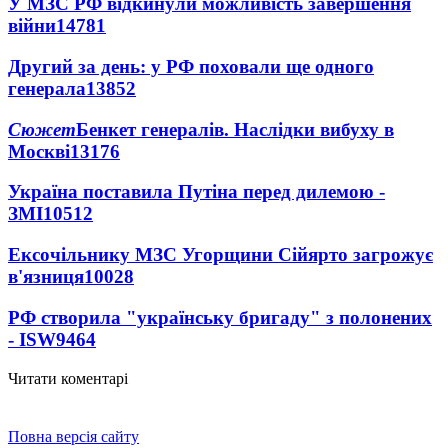
У МЗС РФ відкинули можливість завершення
війни
14781
Другий за день: у РФ поховали ще одного
генерала
13852
Сюжет
Бенкет генералів. Наслідки вибуху в
Москві
13176
Україна поставила Путіна перед дилемою -
ЗМІ
10512
Ексочільнику МЗС Угорщини Сійярто загрожує
в'язниця
10028
РФ створила "українську бригаду" з полонених
- ISW
9464
Читати коментарі
Повна версія сайту