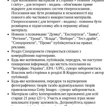
При копіюванні матеріалів зі сторінки « Новини України
і світу» , для інтернет - видань - обов'язкове пряме
відкрите для пошукових систем гіперпосилання .
Посилання має бути розміщена в незалежності від
повного або часткового використання матеріалів.
Гіперпосилання ( для інтернет - видань) - повинна бути
розміщена в підзаголовку або в першому абзаці
матеріалу.
Новини з позначками "Думка", "Експертиза", "Заява",
"Регіони", "Гроші", "Влада", "Вибори", "Тест-драйв",
"Спецпроекти", "Промо" публікуються на правах
реклами.
Розділ Спецпроекти створюється спільно з
комерційними партнерами.
Будь яке копіювання, публікація, передрук, чи наступне
поширення інформації, що містить посилання на
"Інтерфакс-Україна", EPA / UPG, суворо забороняється.
Власник веб-сторінки в розділі Я-Корреспондент є автор
публікації.
Будь-яке копіювання, передрук та відтворення
фотографічних творів та/або аудіовізуальних творів
правовласника Getty Images - суворо забороняється.
Матеріали сайту korrespondent.net призначені для осіб
старше 21 року (21+). Участь в азартних іграх може
викликати ігрову залежність. Дотримуйтесь правил