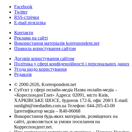
Facebook
Twitter
RSS-стрічки
E-mail розсилка
Контакти
Реклама на сайті
Використання матеріалів korrespondent.net
Правила користування сайтом
Договір користування сайтом
Політика у сфері конфіденційності і персональних даних
Угода щодо користування
Редакція
© 2000-2026, Korrespondent.net
Суб'єкт у сфері онлайн-медіа Назва онлайн-медіа –
«КореспонденТ.net» Адреса: 02091, місто Київ,
ХАРКІВСЬКЕ ШОСЕ, будинок 172-Б, офіс 208/1 E-mail:
sunlight@mediadim.com.ua
Телефон: 044-205-43-00
Ідентифікатор медіа – R40-06068
Використання будь-яких матеріалів, розміщених на
сайті, дозволяється за умови посилання на
Корреспондент.net.