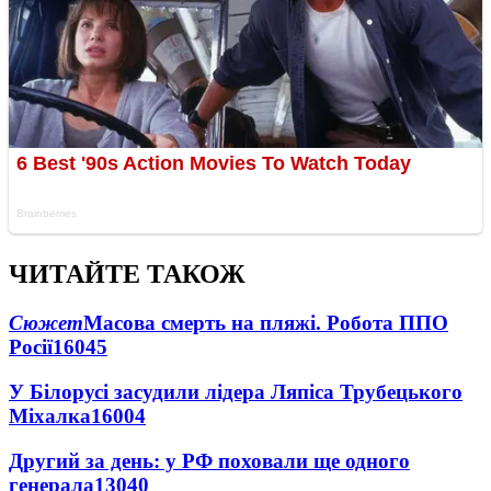
ЧИТАЙТЕ ТАКОЖ
Сюжет
Масова смерть на пляжі. Робота ППО
Росії
16045
У Білорусі засудили лідера Ляпіса Трубецького
Міхалка
16004
Другий за день: у РФ поховали ще одного
генерала
13040