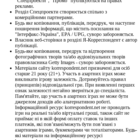
"Спецпроекти", "Промо" публікуються на правах
реклами.
Розділ Спецпроекти створюється спільно з
комерційними партнерами.
Будь яке копіювання, публікація, передрук, чи наступне
поширення інформації, що містить посилання на
"Інтерфакс-Україна", EPA / UPG, суворо забороняється.
Власник веб-сторінки в розділі Я-Корреспондент є автор
публікації.
Будь-яке копіювання, передрук та відтворення
фотографічних творів та/або аудіовізуальних творів
правовласника Getty Images - суворо забороняється.
Матеріали сайту korrespondent.net призначені для осіб
старше 21 року (21+). Участь в азартних іграх може
викликати ігрову залежність. Дотримуйтесь правил
(принципів) відповідальної гри. При виявленні перших
ознак залежності негайно зверніться до спеціаліста.
Пам'ятайте, що участь в азартних іграх не може бути
джерелом доходів або альтернативою роботі.
Інформаційний ресурс korrespondent.net не проводить
ігри на реальні та/або віртуальні гроші, також сайт не
приймає ні в якій формі оплату ставок та інших
платежів, які пов’язані/можуть бути пов’язані з
азартними іграми, букмекерами чи тоталізаторами. Будь-
які матеріали на інформаційному ресурсі