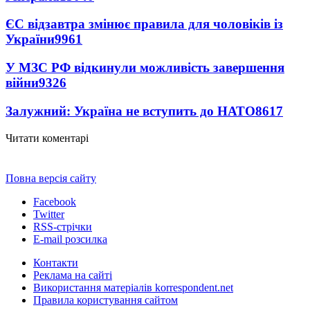
ЄС відзавтра змінює правила для чоловіків із
України
9961
У МЗС РФ відкинули можливість завершення
війни
9326
Залужний: Україна не вступить до НАТО
8617
Читати коментарі
Повна версія сайту
Facebook
Twitter
RSS-стрічки
E-mail розсилка
Контакти
Реклама на сайті
Використання матеріалів korrespondent.net
Правила користування сайтом