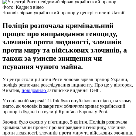
Фото: Кадри з відео
Чоловік зірвав український прапор у центрі столиці Латвії
Поліція розпочала кримінальний
процес про виправдання геноциду,
злочинів проти людяності, злочинів
проти миру та військових злочинів, а
також за умисне знищення чи
псування чужого майна.
У центрі столиці Латвії Риги чоловік зірвав прапор України,
поліція розпочала розслідування інциденту. Про це у вівторок,
9 квітня,
повідомило
латвійське видання Delfi.
У соціальній мережі TikTok було опубліковано відео, на якому
знято, як чоловік із закритим обличчям зриває український
прапор із будівлі на вулиці Кріш’яна Барона у Ризі.
Злочин було скоєно у п'ятницю, 5 квітня. Поліція розпочала
кримінальний процес про виправдання геноциду, злочинів
проти людяності, злочинів проти миру та військових злочинів,