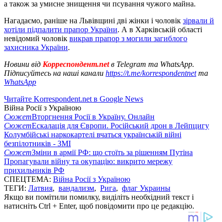
а також за умисне знищення чи псування чужого майна.
Нагадаємо, раніше на Львівщині дві жінки і чоловік
зірвали й
хотіли підпалити прапор України
. А в Харківській області
невідомий чоловік
викрав прапор з могили загиблого
захисника України
.
Новини від
Корреспондент.net
в Telegram та WhatsApp.
Підписуйтесь на наші канали
https://t.me/korrespondentnet
та
WhatsApp
Читайте Korrespondent.net в Google News
Війна Росії з Україною
Сюжет
Вторгнення Росії в Україну. Онлайн
Сюжет
Ескалація для Європи. Російський дрон в Лейпцигу
Колумбійські наркокартелі вчаться українській війні
безпілотників - ЗМІ
Сюжет
Зміни в армії РФ: що стоїть за рішенням Путіна
Пропагували війну та окупацію: викрито мережу
прихильників РФ
СПЕЦТЕМА:
Війна Росії з Україною
ТЕГИ:
Латвия
,
вандализм
,
Рига
,
флаг Украины
Якщо ви помітили помилку, виділіть необхідний текст і
натисніть Ctrl + Enter, щоб повідомити про це редакцію.