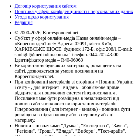
Договір користування сайтом
Політика у сфері конфіденційності і персональних даних
Угода щодо користування
Редакція
© 2000-2026, Korrespondent.net
Суб'єкт у сфері онлайн-медіа Назва онлайн-медіа –
«КореспонденТ.net» Адреса: 02091, місто Київ,
ХАРКІВСЬКЕ ШОСЕ, будинок 172-Б, офіс 208/1 E-mail:
sunlight@mediadim.com.ua
Телефон: 044-205-43-00
Ідентифікатор медіа – R40-06068
Використання будь-яких матеріалів, розміщених на
сайті, дозволяється за умови посилання на
Корреспондент.net.
При копіюванні матеріалів зі сторінки « Новини України
і світу» , для інтернет - видань - обов'язкове пряме
відкрите для пошукових систем гіперпосилання .
Посилання має бути розміщена в незалежності від
повного або часткового використання матеріалів.
Гіперпосилання ( для інтернет - видань) - повинна бути
розміщена в підзаголовку або в першому абзаці
матеріалу.
Новини з позначками "Думка", "Експертиза", "Заява",
"Регіони", "Гроші", "Влада", "Вибори", "Тест-драйв",