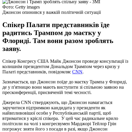
Фото: Getty images
Джонсон опинився у важкій політичній ситуації
Спікер Палати представників їде
радитись Трампом до маєтку у
Флориді. Там вони разом зроблять
заяву.
Спікер Конгресу США Майк Джонсон проведе консультації із
колишнім президентом Дональдом Трампом через кризу у
Палаті представників, повідомляє
CNN
.
Зазначається, що Джонсон поїде до маєтку Трампа у Флориді,
де у п'ятницю вони мають виступити зі спільною заявою на
пресконференції, присвяченій темі чесності.
Джерела CNN стверджують, що Джонсон намагається
заручитися підтримкою кандидата у президенти як
найвпливовішої особи у Республіканській партії, щоб
втриматися у кріслі спікера. У цей час радикальне крило
політсили на чолі з конгресвумен Марджорі Тейлор Грін
погрожує зняти його з посади в разі, якщо Джонсон