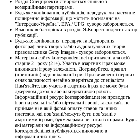
Розділ Спецпроекти створюється спільно з
комерційними партнерами.
Будь яке копіювання, публікація, передрук, чи наступне
поширення інформації, що містить посилання на
"Інтерфакс-Україна", EPA / UPG, суворо забороняється.
Власник веб-сторінки в розділі Я-Корреспондент є автор
публікації.
Будь-яке копіювання, передрук та відтворення
фотографічних творів та/або аудіовізуальних творів
правовласника Getty Images - суворо забороняється.
Матеріали сайту korrespondent.net призначені для осіб
старше 21 року (21+). Участь в азартних іграх може
викликати ігрову залежність. Дотримуйтесь правил
(принципів) відповідальної гри. При виявленні перших
ознак залежності негайно зверніться до спеціаліста.
Пам'ятайте, що участь в азартних іграх не може бути
джерелом доходів або альтернативою роботі.
Інформаційний ресурс korrespondent.net не проводить
ігри на реальні та/або віртуальні гроші, також сайт не
приймає ні в якій формі оплату ставок та інших
платежів, які пов’язані/можуть бути пов’язані з
азартними іграми, букмекерами чи тоталізаторами. Будь-
які матеріали на інформаційному ресурсі
korrespondent.net публікуються виключно в
інформаційних цілях.