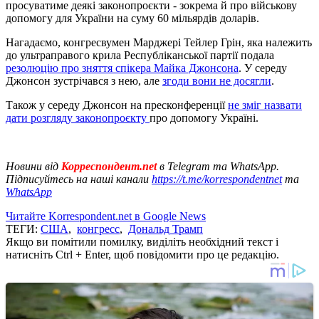
просуватиме деякі законопроєкти - зокрема й про військову
допомогу для України на суму 60 мільярдів доларів.
Нагадаємо, конгресвумен Марджері Тейлер Грін, яка належить
до ультраправого крила Республіканської партії подала
резолюцію про зняття спікера Майка Джонсона
. У середу
Джонсон зустрічався з нею, але
згоди вони не досягли
.
Також у середу Джонсон на пресконференції
не зміг назвати
дати розгляду законопроєкту
про допомогу Україні.
Новини від
Корреспондент.net
в Telegram та WhatsApp.
Підписуйтесь на наші канали
https://t.me/korrespondentnet
та
WhatsApp
Читайте Korrespondent.net в Google News
ТЕГИ:
США
,
конгресс
,
Дональд Трамп
Якщо ви помітили помилку, виділіть необхідний текст і
натисніть Ctrl + Enter, щоб повідомити про це редакцію.