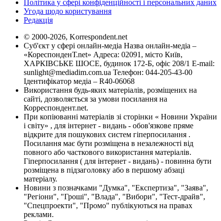
Політика у сфері конфіденційності і персональних даних
Угода щодо користування
Редакція
© 2000-2026, Korrespondent.net
Суб'єкт у сфері онлайн-медіа Назва онлайн-медіа –
«КореспонденТ.net» Адреса: 02091, місто Київ,
ХАРКІВСЬКЕ ШОСЕ, будинок 172-Б, офіс 208/1 E-mail:
sunlight@mediadim.com.ua
Телефон: 044-205-43-00
Ідентифікатор медіа – R40-06068
Використання будь-яких матеріалів, розміщених на
сайті, дозволяється за умови посилання на
Корреспондент.net.
При копіюванні матеріалів зі сторінки « Новини України
і світу» , для інтернет - видань - обов'язкове пряме
відкрите для пошукових систем гіперпосилання .
Посилання має бути розміщена в незалежності від
повного або часткового використання матеріалів.
Гіперпосилання ( для інтернет - видань) - повинна бути
розміщена в підзаголовку або в першому абзаці
матеріалу.
Новини з позначками "Думка", "Експертиза", "Заява",
"Регіони", "Гроші", "Влада", "Вибори", "Тест-драйв",
"Спецпроекти", "Промо" публікуються на правах
реклами.