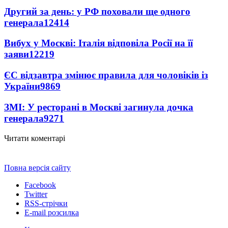
Другий за день: у РФ поховали ще одного
генерала
12414
Вибух у Москві: Італія відповіла Росії на її
заяви
12219
ЄС відзавтра змінює правила для чоловіків із
України
9869
ЗМІ: У ресторані в Москві загинула дочка
генерала
9271
Читати коментарі
Повна версія сайту
Facebook
Twitter
RSS-стрічки
E-mail розсилка