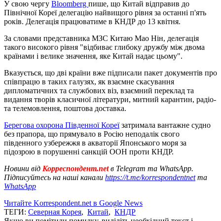
У свою чергу
Bloomberg
пише, що Китай відправив до
Північної Кореї делегацію найвищого рівня за останні п'ять
років. Делегація працюватиме в КНДР до 13 квітня.
За словами представника МЗС Китаю Мао Нін, делегація
такого високого рівня "відбиває глибоку дружбу між двома
країнами і велике значення, яке Китай надає цьому".
Вказується, що дві країни вже підписали пакет документів про
співпрацю в таких галузях, як взаємне скасування
дипломатичних та службових віз, взаємний переклад та
видання творів класичної літератури, митний карантин, радіо-
та телемовлення, поштова доставка.
Берегова охорона Південної Кореї
затримала вантажне судно
без прапора, що прямувало в Росію неподалік свого
південного узбережжя в акваторії Японського моря за
підозрою в порушенні санкцій ООН проти КНДР.
Новини від
Корреспондент.net
в Telegram та WhatsApp.
Підписуйтесь на наші канали
https://t.me/korrespondentnet
та
WhatsApp
Читайте Korrespondent.net в Google News
ТЕГИ:
Северная Корея
,
Китай
,
КНДР
Якщо ви помітили помилку, виділіть необхідний текст і