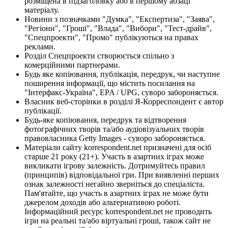
розміщена в підзаголовку або в першому абзаці
матеріалу.
Новини з позначками "Думка", "Експертиза", "Заява",
"Регіони", "Гроші", "Влада", "Вибори", "Тест-драйв",
"Спецпроекти", "Промо" публікуються на правах
реклами.
Розділ Спецпроекти створюється спільно з
комерційними партнерами.
Будь яке копіювання, публікація, передрук, чи наступне
поширення інформації, що містить посилання на
"Інтерфакс-Україна", EPA / UPG, суворо забороняється.
Власник веб-сторінки в розділі Я-Корреспондент є автор
публікації.
Будь-яке копіювання, передрук та відтворення
фотографічних творів та/або аудіовізуальних творів
правовласника Getty Images - суворо забороняється.
Матеріали сайту korrespondent.net призначені для осіб
старше 21 року (21+). Участь в азартних іграх може
викликати ігрову залежність. Дотримуйтесь правил
(принципів) відповідальної гри. При виявленні перших
ознак залежності негайно зверніться до спеціаліста.
Пам'ятайте, що участь в азартних іграх не може бути
джерелом доходів або альтернативою роботі.
Інформаційний ресурс korrespondent.net не проводить
ігри на реальні та/або віртуальні гроші, також сайт не