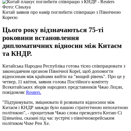
Фото: Сіньхуа
Китай заявив про намір поглибити співпрацю з Північною
Кореєю
Цього року відзначаються 75-ті
роковини встановлення
дипломатичних відносин між Китаєм
та КНДР.
Китайська Народна Республіка готова тісно співпрацювати з
законодавчим органом Північної Кореї, щоб допомогти
відносинам між країнами вийти на "вищий рівень". Про це у
четвер, 11 квітня, заявив голова Постійного комітету
Всекитайських зборів народних представників Чжао Лецзи,
повідомляє
Reuters.
"Підтримувати, зміцнювати й розвивати відносини між
Китаєм і КНДР завжди було нашою стратегічною непохитною
політикою", - процитував Чжао слова президента Китаю Сі
Цзіньпіна, сказані під час зустрічі з північнокорейським
політиком Чхве Рен Хе.