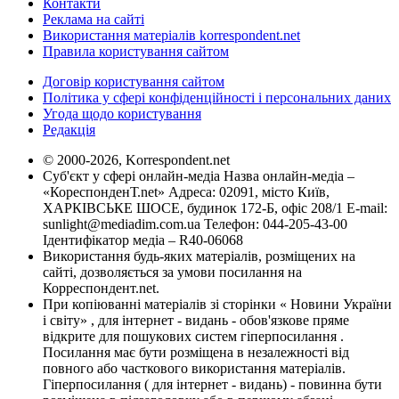
Контакти
Реклама на сайті
Використання матеріалів korrespondent.net
Правила користування сайтом
Договір користування сайтом
Політика у сфері конфіденційності і персональних даних
Угода щодо користування
Редакція
© 2000-2026, Korrespondent.net
Суб'єкт у сфері онлайн-медіа Назва онлайн-медіа –
«КореспонденТ.net» Адреса: 02091, місто Київ,
ХАРКІВСЬКЕ ШОСЕ, будинок 172-Б, офіс 208/1 E-mail:
sunlight@mediadim.com.ua
Телефон: 044-205-43-00
Ідентифікатор медіа – R40-06068
Використання будь-яких матеріалів, розміщених на
сайті, дозволяється за умови посилання на
Корреспондент.net.
При копіюванні матеріалів зі сторінки « Новини України
і світу» , для інтернет - видань - обов'язкове пряме
відкрите для пошукових систем гіперпосилання .
Посилання має бути розміщена в незалежності від
повного або часткового використання матеріалів.
Гіперпосилання ( для інтернет - видань) - повинна бути