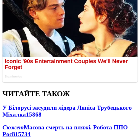
ЧИТАЙТЕ ТАКОЖ
У Білорусі засудили лідера Ляпіса Трубецького
Міхалка
15868
Сюжет
Масова смерть на пляжі. Робота ППО
Росії
15734