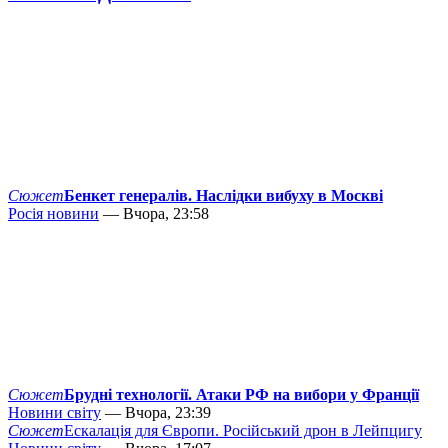
Сюжет
Бенкет генералів. Наслідки вибуху в Москві
Росія новини
— Вчора, 23:58
Сюжет
Брудні технології. Атаки РФ на вибори у Франції
Новини світу
— Вчора, 23:39
Сюжет
Ескалація для Європи. Російський дрон в Лейпцигу