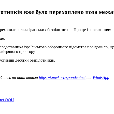
ілотників вже було перехоплено поза меж
хопили кілька іранських безпілотників. Про це із посиланням 
де.
представника ізраїльського оборонного відомства повідомило, 
овітряного простору.
пустивши десятки безпілотників.
уйтесь на наші канали
https://t.me/korrespondentnet
та
WhatsApp
блеї ООН