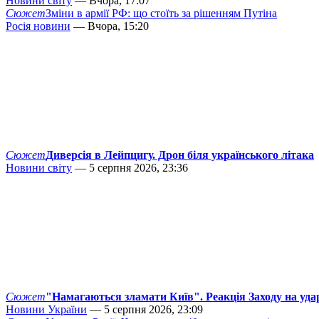
Новини світу
— Вчора, 17:07
Сюжет
Зміни в армії РФ: що стоїть за рішенням Путіна
Росія новини
— Вчора, 15:20
Сюжет
Диверсія в Лейпцигу. Дрон біля українського літака
Новини світу
— 5 серпня 2026, 23:36
Сюжет
"Намагаються зламати Київ". Реакція Заходу на уда
Новини України
— 5 серпня 2026, 23:09