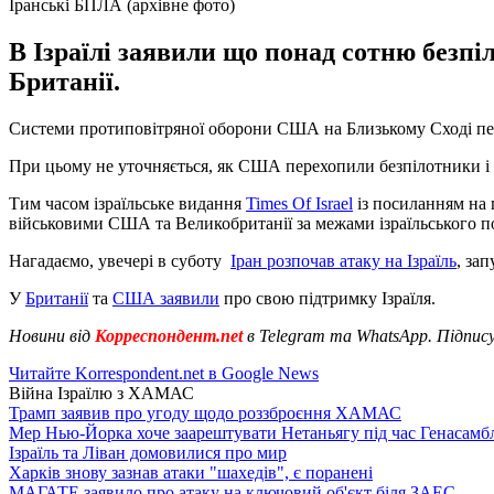
Іранські БПЛА (архівне фото)
В Ізраїлі заявили що понад сотню безп
Британії.
Системи протиповітряної оборони США на Близькому Сході пере
При цьому не уточняється, як США перехопили безпілотники і 
Тим часом ізраїльське видання
Times Of Israel
із посиланням на 
військовими США та Великобританії за межами ізраїльського п
Нагадаємо, увечері в суботу
Іран розпочав атаку на Ізраїль
, за
У
Британії
та
США заявили
про свою підтримку Ізраїля.
Новини від
Корреспондент.net
в Telegram та WhatsApp. Підпис
Читайте Korrespondent.net в Google News
Війна Ізраїлю з ХАМАС
Трамп заявив про угоду щодо роззброєння ХАМАС
Мер Нью-Йорка хоче заарештувати Нетаньягу під час Генасам
Ізраїль та Ліван домовилися про мир
Харків знову зазнав атаки "шахедів", є поранені
МАГАТЕ заявило про атаку на ключовий об'єкт біля ЗАЕС