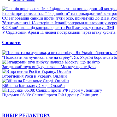
Іспанія пригрозила Італії "відповісти" на прикордонний контро
ЄС запровадив санкції проти п'яти осіб, причетних до ВПК Росі
78 затриманих і 18 катерів: в Іспанії розгромили злочинну мер
ФСБ вийшла з-під контролю, еліти Росії живуть у страху - ЗМІ
У Саудівській Аравії 11 людей постраждали через атаку хуситів
Сюжети
"Полювати на лучника, а не на стрілу". Як Україні боротись з 
Загадковий звук вибуху налякав Москву: що це було
Вторгнення Росії в Україну. Онлайн
Війна на Близькому Сході. Онлайн
Підсумки 06.08: Санкції проти РФ і дрон у Лейпцигу
ВИБІР РЕДАКТОРА