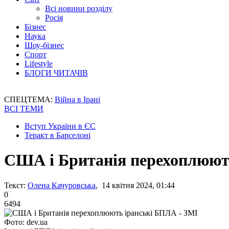
Всі новини розділу
Росія
Бізнес
Наука
Шоу-бізнес
Спорт
Lifestyle
БЛОГИ ЧИТАЧІВ
СПЕЦТЕМА:
Війна в Ірані
ВСІ ТЕМИ
Вступ України в ЄС
Теракт в Барселоні
США і Британія перехоплюют
Текст:
Олена Качуровська
, 14 квітня 2024, 01:44
0
6494
Фото: dev.ua