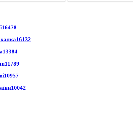
ї
16478
іхалка
16132
а
13384
ни
11789
ві
10957
раїни
10042