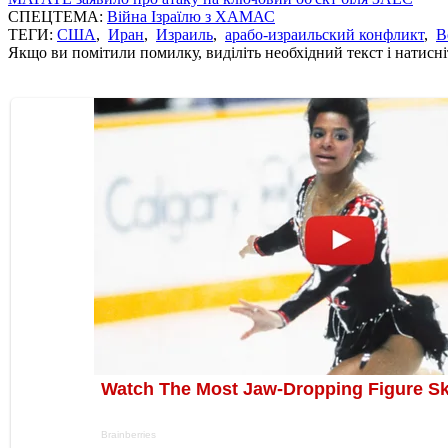
СПЕЦТЕМА:
Війна Ізраїлю з ХАМАС
ТЕГИ:
США
,
Иран
,
Израиль
,
арабо-израильский конфликт
,
В
Якщо ви помітили помилку, виділіть необхідний текст і натисніт