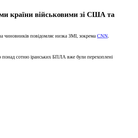
ами країни військовими зі США та
на чиновників повідомляє низка ЗМІ, зокрема
CNN
.
що понад сотню іранських БПЛА вже були перехоплені