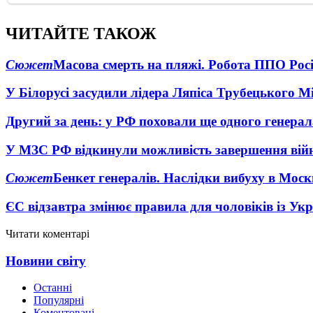
ЧИТАЙТЕ ТАКОЖ
Сюжет
Масова смерть на пляжі. Робота ППО Росі
У Білорусі засудили лідера Ляпіса Трубецького М
Другий за день: у РФ поховали ще одного генерал
У МЗС РФ відкинули можливість завершення вій
Сюжет
Бенкет генералів. Наслідки вибуху в Моск
ЄС відзавтра змінює правила для чоловіків із Ук
Читати коментарі
Новини світу
Останні
Популярні
Коментовані