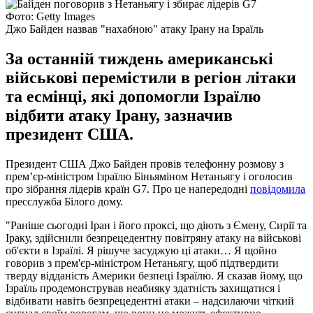
Фото: Getty Images
Джо Байден назвав "нахабною" атаку Ірану на Ізраїль
За останній тиждень американські
військові перемістили в регіон літаки
та есмінці, які допомогли Ізраїлю
відбити атаку Ірану, зазначив
президент США.
Президент США Джо Байден провів телефонну розмову з
прем’єр-міністром Ізраїлю Біньяміном Нетаньягу і оголосив
про зібрання лідерів країн G7. Про це напередодні
повідомила
пресслужба Білого дому.
"Раніше сьогодні Іран і його проксі, що діють з Ємену, Сирії та
Іраку, здійснили безпрецедентну повітряну атаку на військові
об'єкти в Ізраїлі. Я рішуче засуджую ці атаки… Я щойно
говорив з прем'єр-міністром Нетаньягу, щоб підтвердити
тверду відданість Америки безпеці Ізраїлю. Я сказав йому, що
Ізраїль продемонстрував неабияку здатність захищатися і
відбивати навіть безпрецедентні атаки – надсилаючи чіткий