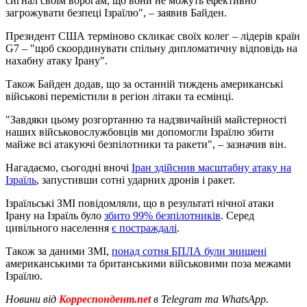
сигнал своїм ворогам, що вони не можуть ефективно
загрожувати безпеці Ізраїлю", – заявив Байден.
Президент США терміново скликає своїх колег – лідерів країн
G7 – "щоб скоординувати спільну дипломатичну відповідь на
нахабну атаку Ірану".
Також Байден додав, що за останній тиждень американські
військові перемістили в регіон літаки та есмінці.
"Завдяки цьому розгортанню та надзвичайній майстерності
наших військовослужбовців ми допомогли Ізраїлю збити
майже всі атакуючі безпілотники та ракети", – зазначив він.
Нагадаємо, сьогодні вночі
Іран здійснив масштабну атаку на
Ізраїль
, запустивши сотні ударних дронів і ракет.
Ізраїльські ЗМІ повідомляли, що в результаті нічної атаки
Ірану на Ізраїль було
збито 99% безпілотників
. Серед
цивільного населення
є постраждалі
.
Також за даними ЗМІ,
понад сотня БПЛА були знищені
американськими та британськими військовими поза межами
Ізраїлю.
Новини від
Корреспондент.net
в Telegram та WhatsApp.