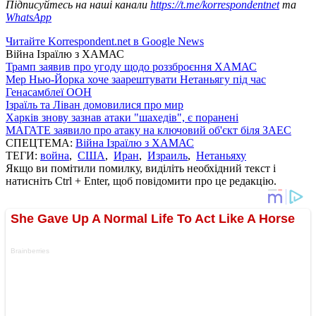
Підписуйтесь на наші канали
https://t.me/korrespondentnet
та
WhatsApp
Читайте Korrespondent.net в Google News
Війна Ізраїлю з ХАМАС
Трамп заявив про угоду щодо роззброєння ХАМАС
Мер Нью-Йорка хоче заарештувати Нетаньягу під час
Генасамблеї ООН
Ізраїль та Ліван домовилися про мир
Харків знову зазнав атаки "шахедів", є поранені
МАГАТЕ заявило про атаку на ключовий об'єкт біля ЗАЕС
СПЕЦТЕМА:
Війна Ізраїлю з ХАМАС
ТЕГИ:
война
,
США
,
Иран
,
Израиль
,
Нетаньяху
Якщо ви помітили помилку, виділіть необхідний текст і
натисніть Ctrl + Enter, щоб повідомити про це редакцію.