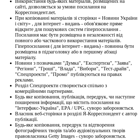
Використання будь-яких матеріалів, розміщених на
сайті, дозволяється за умови посилання на
Корреспондент.net.
При копіюванні матеріалів зі сторінки « Новини України
і світу» , для інтернет - видань - обов'язкове пряме
відкрите для пошукових систем гіперпосилання .
Посилання має бути розміщена в незалежності від
повного або часткового використання матеріалів.
Гіперпосилання ( для інтернет - видань) - повинна бути
розміщена в підзаголовку або в першому абзаці
матеріалу.
Новини з позначками "Думка", "Експертиза", "Заява",
"Регіони", "Гроші", "Влада", "Вибори", "Тест-драйв",
"Спецпроекти", "Промо" публікуються на правах
реклами.
Розділ Спецпроекти створюється спільно з
комерційними партнерами.
Будь яке копіювання, публікація, передрук, чи наступне
поширення інформації, що містить посилання на
"Інтерфакс-Україна", EPA / UPG, суворо забороняється.
Власник веб-сторінки в розділі Я-Корреспондент є автор
публікації.
Будь-яке копіювання, передрук та відтворення
фотографічних творів та/або аудіовізуальних творів
правовласника Getty Images - суворо забороняється.