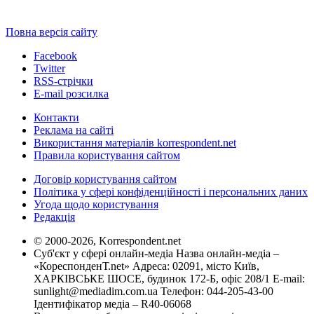
Повна версія сайту
Facebook
Twitter
RSS-стрічки
E-mail розсилка
Контакти
Реклама на сайті
Використання матеріалів korrespondent.net
Правила користування сайтом
Договір користування сайтом
Політика у сфері конфіденційності і персональних даних
Угода щодо користування
Редакція
© 2000-2026, Korrespondent.net
Суб'єкт у сфері онлайн-медіа Назва онлайн-медіа –
«КореспонденТ.net» Адреса: 02091, місто Київ,
ХАРКІВСЬКЕ ШОСЕ, будинок 172-Б, офіс 208/1 E-mail:
sunlight@mediadim.com.ua
Телефон: 044-205-43-00
Ідентифікатор медіа – R40-06068