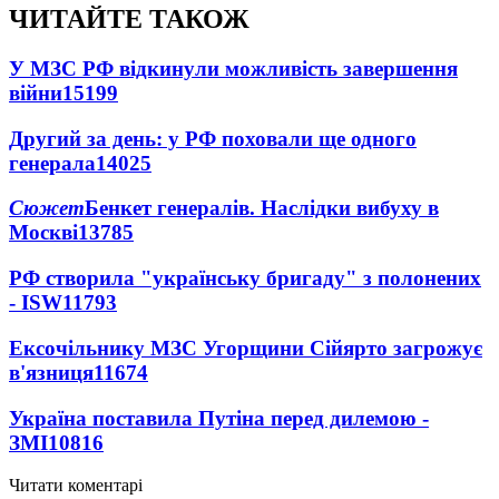
ЧИТАЙТЕ ТАКОЖ
У МЗС РФ відкинули можливість завершення
війни
15199
Другий за день: у РФ поховали ще одного
генерала
14025
Сюжет
Бенкет генералів. Наслідки вибуху в
Москві
13785
РФ створила "українську бригаду" з полонених
- ISW
11793
Ексочільнику МЗС Угорщини Сійярто загрожує
в'язниця
11674
Україна поставила Путіна перед дилемою -
ЗМІ
10816
Читати коментарі