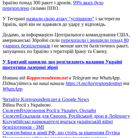
Ізраїлю понад 300 ракет і дронів,
99% яких було
перехоплено
силами ППО.
У Тегерані
назвали свою атаку "успішною"
і застерегли
Ізраїль, щоб він не вдавався до удару у відповідь.
Додамо, за інформацією Центрального командування США,
американські Збройні сили
перехопили і знищили понад 80
ударних безпілотників
і не менше шести балістичних ракет,
запущених по Ізраїлю з територій Ірану та Ємену.
У Британії заявили, що розглядають надання Україні
прототипа лазерної зброї
Новини від
Корреспондент.net
в Telegram та WhatsApp.
Підписуйтесь на наші канали
https://t.me/korrespondentnet
та
WhatsApp
Читайте Korrespondent.net в Google News
Війна Росії з Україною
Сюжет
Вторгнення Росії в Україну. Онлайн
Сюжет
Ескалація для Європи. Російський дрон в Лейпцигу
Колумбійські наркокартелі вчаться українській війні
безпілотників - ЗМІ
Сюжет
Зміни в армії РФ: що стоїть за рішенням Путіна