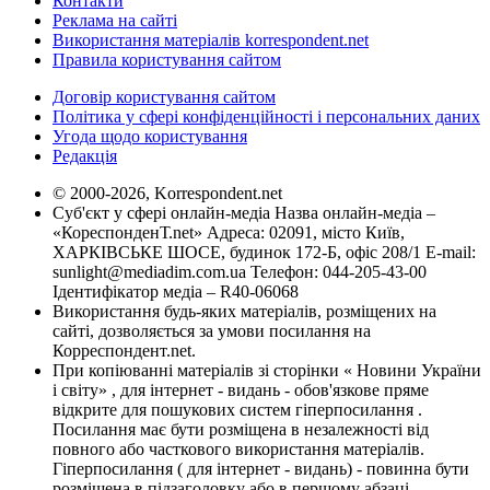
Контакти
Реклама на сайті
Використання матеріалів korrespondent.net
Правила користування сайтом
Договір користування сайтом
Політика у сфері конфіденційності і персональних даних
Угода щодо користування
Редакція
© 2000-2026, Korrespondent.net
Суб'єкт у сфері онлайн-медіа Назва онлайн-медіа –
«КореспонденТ.net» Адреса: 02091, місто Київ,
ХАРКІВСЬКЕ ШОСЕ, будинок 172-Б, офіс 208/1 E-mail:
sunlight@mediadim.com.ua
Телефон: 044-205-43-00
Ідентифікатор медіа – R40-06068
Використання будь-яких матеріалів, розміщених на
сайті, дозволяється за умови посилання на
Корреспондент.net.
При копіюванні матеріалів зі сторінки « Новини України
і світу» , для інтернет - видань - обов'язкове пряме
відкрите для пошукових систем гіперпосилання .
Посилання має бути розміщена в незалежності від
повного або часткового використання матеріалів.
Гіперпосилання ( для інтернет - видань) - повинна бути
розміщена в підзаголовку або в першому абзаці