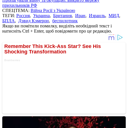
Пропагували війну та окупацію: викрито мережу
прихильників РФ
СПЕЦТЕМА:
Війна Росії з Україною
ТЕГИ:
Россия
,
Украина
,
Британия
,
Иран
,
Израиль
,
МИД
,
БПЛА
,
Дэвид Кэмерон
,
беспилотник
Якщо ви помітили помилку, виділіть необхідний текст і
натисніть Ctrl + Enter, щоб повідомити про це редакцію.