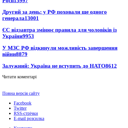
Росії
15997
Другий за день: у РФ поховали ще одного
генерала
13001
ЄС відзавтра змінює правила для чоловіків із
України
9953
У МЗС РФ відкинули можливість завершення
війни
8879
Залужний: Україна не вступить до НАТО
8612
Читати коментарі
Повна версія сайту
Facebook
Twitter
RSS-стрічки
E-mail розсилка