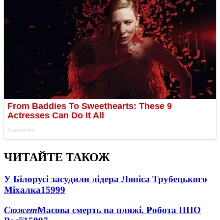
ЧИТАЙТЕ ТАКОЖ
У Білорусі засудили лідера Ляпіса Трубецького
Міхалка
15999
Сюжет
Масова смерть на пляжі. Робота ППО