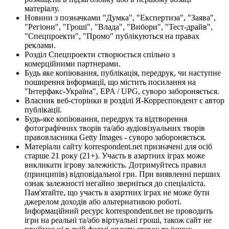
матеріалу.
Новини з позначками "Думка", "Експертиза", "Заява",
"Регіони", "Гроші", "Влада", "Вибори", "Тест-драйв",
"Спецпроекти", "Промо" публікуються на правах
реклами.
Розділ Спецпроекти створюється спільно з
комерційними партнерами.
Будь яке копіювання, публікація, передрук, чи наступне
поширення інформації, що містить посилання на
"Інтерфакс-Україна", EPA / UPG, суворо забороняється.
Власник веб-сторінки в розділі Я-Корреспондент є автор
публікації.
Будь-яке копіювання, передрук та відтворення
фотографічних творів та/або аудіовізуальних творів
правовласника Getty Images - суворо забороняється.
Матеріали сайту korrespondent.net призначені для осіб
старше 21 року (21+). Участь в азартних іграх може
викликати ігрову залежність. Дотримуйтесь правил
(принципів) відповідальної гри. При виявленні перших
ознак залежності негайно зверніться до спеціаліста.
Пам'ятайте, що участь в азартних іграх не може бути
джерелом доходів або альтернативою роботі.
Інформаційний ресурс korrespondent.net не проводить
ігри на реальні та/або віртуальні гроші, також сайт не