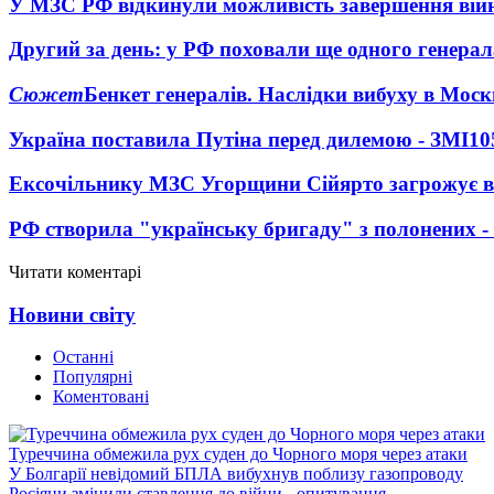
У МЗС РФ відкинули можливість завершення вій
Другий за день: у РФ поховали ще одного генерал
Сюжет
Бенкет генералів. Наслідки вибуху в Моск
Україна поставила Путіна перед дилемою - ЗМІ
10
Ексочільнику МЗС Угорщини Сійярто загрожує в
РФ створила "українську бригаду" з полонених -
Читати коментарі
Новини світу
Останні
Популярні
Коментовані
Туреччина обмежила рух суден до Чорного моря через атаки
У Болгарії невідомий БПЛА вибухнув поблизу газопроводу
Росіяни змінили ставлення до війни - опитування