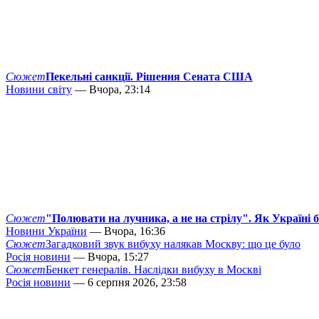
Сюжет
Пекельні санкції. Рішення Сената США
Новини світу
— Вчора, 23:14
Сюжет
"Полювати на лучника, а не на стрілу". Як Україні 
Новини України
— Вчора, 16:36
Сюжет
Загадковий звук вибуху налякав Москву: що це було
Росія новини
— Вчора, 15:27
Сюжет
Бенкет генералів. Наслідки вибуху в Москві
Росія новини
— 6 серпня 2026, 23:58