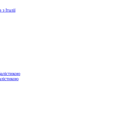
з Італії
балістикою