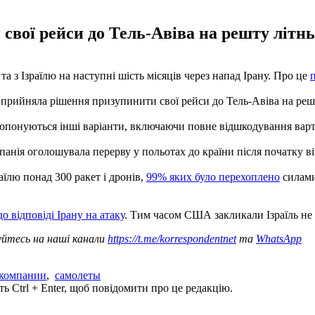
вої рейси до Тель-Авіва на решту літньо
та з Ізраїлю на наступні шість місяців через напад Ірану. Про це
Jet прийняла рішення призупинити свої рейси до Тель-Авіва на решт
 пропонуються інші варіанти, включаючи повне відшкодування варт
компанія оголошувала перерву у польотах до країни після початк
аїлю понад 300 ракет і дронів,
99% яких було перехоплено
силами
о відповіді Ірану на атаку
. Тим часом США закликали Ізраїль не 
уйтесь на наші канали
https://t.me/korrespondentnet
та
WhatsApp
компании
,
самолеты
ь Ctrl + Enter, щоб повідомити про це редакцію.