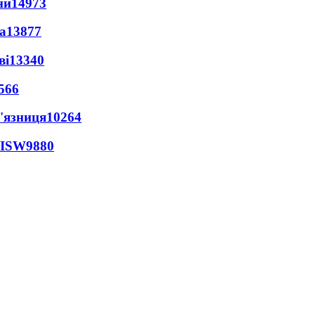
ни
14973
а
13877
ві
13340
566
'язниця
10264
 ISW
9880