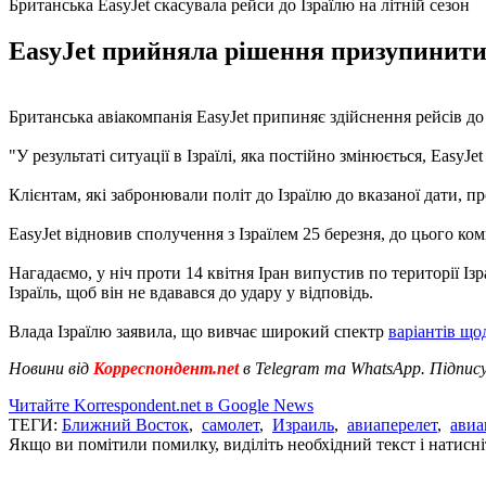
Британська EasyJet скасувала рейси до Ізраїлю на літній сезон
EasyJet прийняла рішення призупинити с
Британська авіакомпанія EasyJet припиняє здійснення рейсів до 
"У результаті ситуації в Ізраїлі, яка постійно змінюється, Easy
Клієнтам, які забронювали політ до Ізраїлю до вказаної дати,
EasyJet відновив сполучення з Ізраїлем 25 березня, до цього 
Нагадаємо, у ніч проти 14 квітня Іран випустив по території Ізр
Ізраїль, щоб він не вдавався до удару у відповідь.
Влада Ізраїлю заявила, що вивчає широкий спектр
варіантів щод
Новини від
Корреспондент.net
в Telegram та WhatsApp. Підпис
Читайте Korrespondent.net в Google News
ТЕГИ:
Ближний Восток
,
самолет
,
Израиль
,
авиаперелет
,
авиа
Якщо ви помітили помилку, виділіть необхідний текст і натисніт