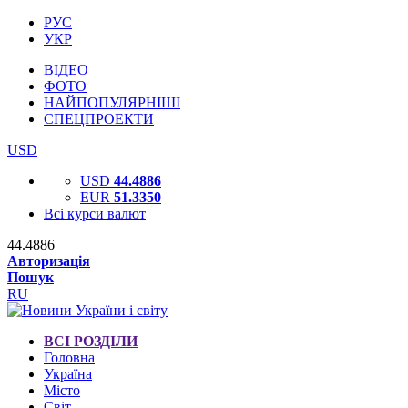
РУС
УКР
ВІДЕО
ФОТО
НАЙПОПУЛЯРНІШІ
СПЕЦПРОЕКТИ
USD
USD
44.4886
EUR
51.3350
Всі курси валют
44.4886
Авторизація
Пошук
RU
ВСІ РОЗДІЛИ
Головна
Україна
Місто
Світ