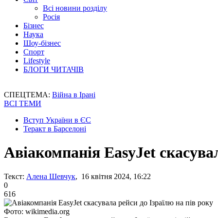
Всі новини розділу
Росія
Бізнес
Наука
Шоу-бізнес
Спорт
Lifestyle
БЛОГИ ЧИТАЧІВ
СПЕЦТЕМА:
Війна в Ірані
ВСІ ТЕМИ
Вступ України в ЄС
Теракт в Барселоні
Авіакомпанія EasyJet скасувал
Текст:
Алена Шевчук
, 16 квітня 2024, 16:22
0
616
Фото: wikimedia.org