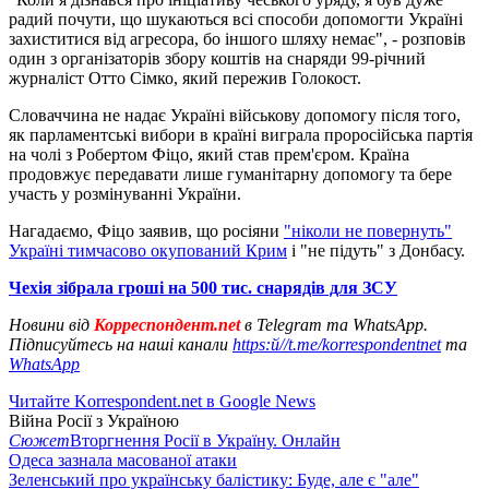
радий почути, що шукаються всі способи допомогти Україні
захиститися від агресора, бо іншого шляху немає", - розповів
один з організаторів збору коштів на снаряди 99-річний
журналіст Отто Сімко, який пережив Голокост.
Словаччина не надає Україні військову допомогу після того,
як парламентські вибори в країні виграла проросійська партія
на чолі з Робертом Фіцо, який став прем'єром. Країна
продовжує передавати лише гуманітарну допомогу та бере
участь у розмінуванні України.
Нагадаємо, Фіцо заявив, що росіяни
"ніколи не повернуть"
Україні тимчасово окупований Крим
і "не підуть" з Донбасу.
Чехія зібрала гроші на 500 тис. снарядів для ЗСУ
Новини від
Корреспондент.net
в Telegram та WhatsApp.
Підписуйтесь на наші канали
https:й//t.me/korrespondentnet
та
WhatsApp
Читайте Korrespondent.net в Google News
Війна Росії з Україною
Сюжет
Вторгнення Росії в Україну. Онлайн
Одеса зазнала масованої атаки
Зеленський про українську балістику: Буде, але є "але"