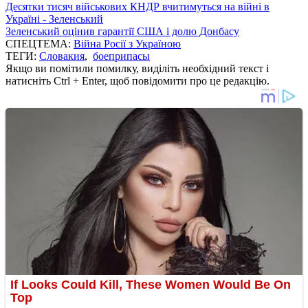
Десятки тисяч військових КНДР вчитимуться на війні в
Україні - Зеленський
Зеленський оцінив гарантії США і долю Донбасу
СПЕЦТЕМА:
Війна Росії з Україною
ТЕГИ:
Словакия
,
боеприпасы
Якщо ви помітили помилку, виділіть необхідний текст і
натисніть Ctrl + Enter, щоб повідомити про це редакцію.