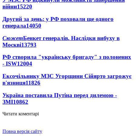
війни
15220
Другий за день: у РФ поховали ще одного
генерала
14050
Сюжет
Бенкет генералів. Наслідки вибуху в
Москві
13793
РФ створила "українську бригаду" з полонених
- ISW
12004
Ексочільнику МЗС Угорщини Сійярто загрожує
в'язниця
11826
Україна поставила Путіна перед дилемою -
ЗМІ
10862
Читати коментарі
Повна версія сайту