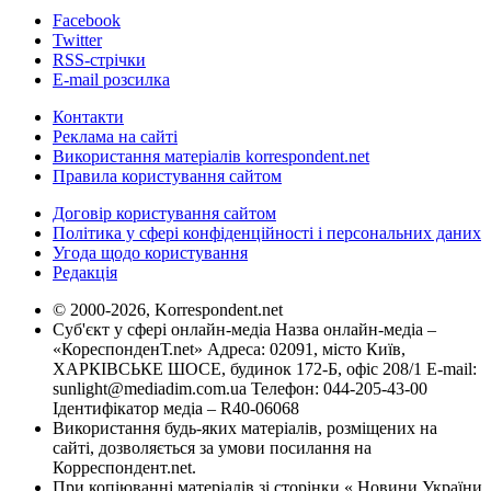
Facebook
Twitter
RSS-стрічки
E-mail розсилка
Контакти
Реклама на сайті
Використання матеріалів korrespondent.net
Правила користування сайтом
Договір користування сайтом
Політика у сфері конфіденційності і персональних даних
Угода щодо користування
Редакція
© 2000-2026, Korrespondent.net
Суб'єкт у сфері онлайн-медіа Назва онлайн-медіа –
«КореспонденТ.net» Адреса: 02091, місто Київ,
ХАРКІВСЬКЕ ШОСЕ, будинок 172-Б, офіс 208/1 E-mail:
sunlight@mediadim.com.ua
Телефон: 044-205-43-00
Ідентифікатор медіа – R40-06068
Використання будь-яких матеріалів, розміщених на
сайті, дозволяється за умови посилання на
Корреспондент.net.
При копіюванні матеріалів зі сторінки « Новини України