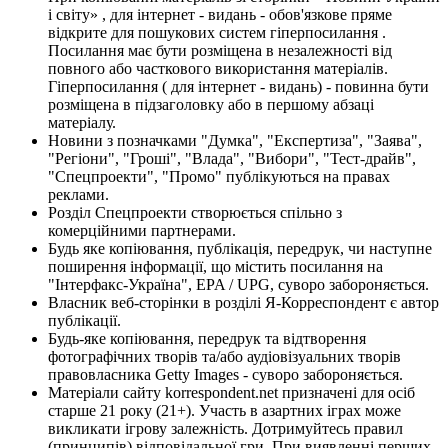
і світу» , для інтернет - видань - обов'язкове пряме
відкрите для пошукових систем гіперпосилання .
Посилання має бути розміщена в незалежності від
повного або часткового використання матеріалів.
Гіперпосилання ( для інтернет - видань) - повинна бути
розміщена в підзаголовку або в першому абзаці
матеріалу.
Новини з позначками "Думка", "Експертиза", "Заява",
"Регіони", "Гроші", "Влада", "Вибори", "Тест-драйв",
"Спецпроекти", "Промо" публікуються на правах
реклами.
Розділ Спецпроекти створюється спільно з
комерційними партнерами.
Будь яке копіювання, публікація, передрук, чи наступне
поширення інформації, що містить посилання на
"Інтерфакс-Україна", EPA / UPG, суворо забороняється.
Власник веб-сторінки в розділі Я-Корреспондент є автор
публікації.
Будь-яке копіювання, передрук та відтворення
фотографічних творів та/або аудіовізуальних творів
правовласника Getty Images - суворо забороняється.
Матеріали сайту korrespondent.net призначені для осіб
старше 21 року (21+). Участь в азартних іграх може
викликати ігрову залежність. Дотримуйтесь правил
(принципів) відповідальної гри. При виявленні перших