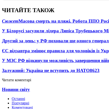
ЧИТАЙТЕ ТАКОЖ
Сюжет
Масова смерть на пляжі. Робота ППО Росі
У Білорусі засудили лідера Ляпіса Трубецького М
Другий за день: у РФ поховали ще одного генерал
ЄС відзавтра змінює правила для чоловіків із Ук
У МЗС РФ відкинули можливість завершення вій
Залужний: Україна не вступить до НАТО
8623
Читати коментарі
Новини світу
Останні
Популярні
Коментовані