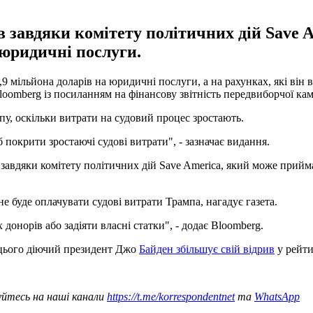
 завдяки комітету політичних дій Save Am
 юридичні послуги.
мільйона доларів на юридичні послуги, а на рахунках, які він в
oomberg із посиланням на фінансову звітність передвиборчої кам
пу, оскільки витрати на судовий процес зростають.
покрити зростаючі судові витрати", - зазначає видання.
завдяки комітету політичних дій Save America, який може прийма
е буде оплачувати судові витрати Трампа, нагадує газета.
донорів або задіяти власні статки", - додає Bloomberg.
і цього діючий президент Джо
Байден збільшує свій відрив
у рейти
уйтесь на наші канали
https://t.me/korrespondentnet
та
WhatsApp