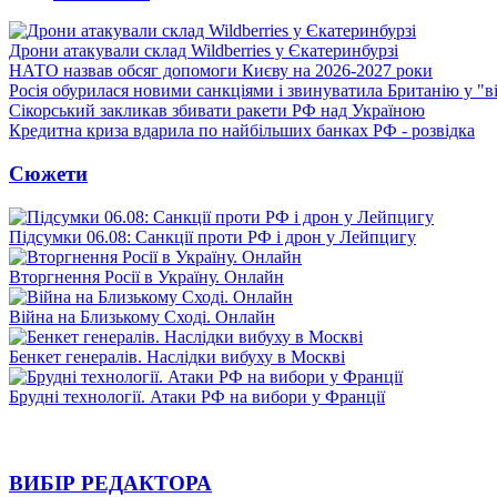
Дрони атакували склад Wildberries у Єкатеринбурзі
НАТО назвав обсяг допомоги Києву на 2026-2027 роки
Росія обурилася новими санкціями і звинуватила Британію у "в
Сікорський закликав збивати ракети РФ над Україною
Кредитна криза вдарила по найбільших банках РФ - розвідка
Сюжети
Підсумки 06.08: Санкції проти РФ і дрон у Лейпцигу
Вторгнення Росії в Україну. Онлайн
Війна на Близькому Сході. Онлайн
Бенкет генералів. Наслідки вибуху в Москві
Брудні технології. Атаки РФ на вибори у Франції
ВИБІР РЕДАКТОРА