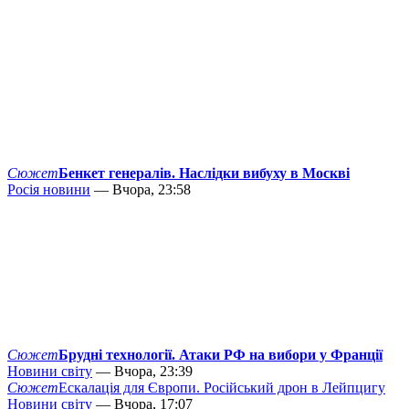
Сюжет
Бенкет генералів. Наслідки вибуху в Москві
Росія новини
— Вчора, 23:58
Сюжет
Брудні технології. Атаки РФ на вибори у Франції
Новини світу
— Вчора, 23:39
Сюжет
Ескалація для Європи. Російський дрон в Лейпцигу
Новини світу
— Вчора, 17:07