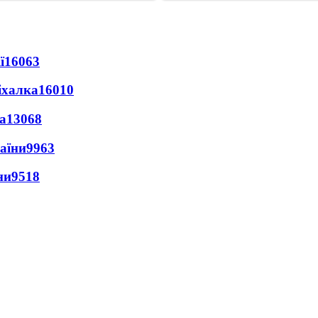
ї
16063
іхалка
16010
а
13068
раїни
9963
ни
9518