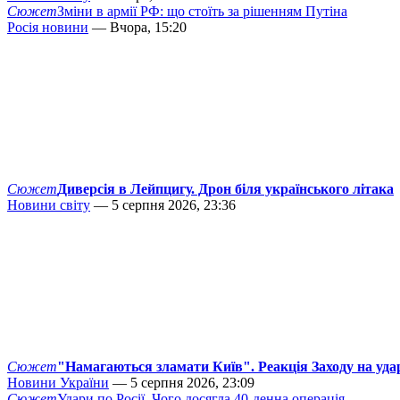
Сюжет
Зміни в армії РФ: що стоїть за рішенням Путіна
Росія новини
— Вчора, 15:20
Сюжет
Диверсія в Лейпцигу. Дрон біля українського літака
Новини світу
— 5 серпня 2026, 23:36
Сюжет
"Намагаються зламати Київ". Реакція Заходу на уда
Новини України
— 5 серпня 2026, 23:09
Сюжет
Удари по Росії. Чого досягла 40-денна операція