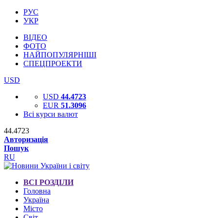
РУС
УКР
ВІДЕО
ФОТО
НАЙПОПУЛЯРНІШІ
СПЕЦПРОЕКТИ
USD
USD
44.4723
EUR
51.3096
Всі курси валют
44.4723
Авторизація
Пошук
RU
ВСІ РОЗДІЛИ
Головна
Україна
Місто
Світ