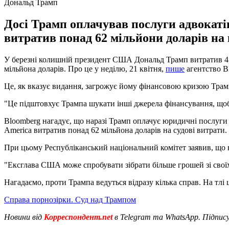
Дональд Трамп
Досі Трамп оплачував послуги адвокатів
витратив понад 62 мільйони доларів на
У березні колишній президент США Дональд Трамп витратив 4,9 
мільйона доларів. Про це у неділю, 21 квітня,
пише
агентство Bl
Це, як вказує видання, загрожує йому фінансовою кризою Трам
"Це підштовхує Трампа шукати інші джерела фінансування, щоб 
Bloomberg нагадує, що наразі Трамп оплачує юридичні послуги 
America витратив понад 62 мільйона доларів на судові витрати.
При цьому Республіканський національний комітет заявив, що н
"Ексглава США може спробувати зібрати більше грошей зі своїх 
Нагадаємо, проти Трампа ведуться відразу кілька справ. На тл
Справа порнозірки. Суд над Трампом
Новини від
Корреспондент.net
в Telegram та WhatsApp. Підпис