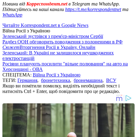
Новини від
Корреспондент.net
в Telegram та WhatsApp.
Підписуйтесь на наші канали
https://t.me/korrespondentnet
та
WhatsApp
Читайте Korrespondent.net в Google News
Війна Росії з Україною
Зеленський зустрівся з прем'єр-міністром Сербії
Радбез ООН обговорить поводження з полоненими в РФ
Сюжет
Вторгнення Росії в Україну. Онлайн
Зеленський: В Україні не залишилося неушкоджених
електростанцій
Росіяни планують посилити "вільне полювання" на авто на
Херсонщині - ОВА
СПЕЦТЕМА:
Війна Росії з Україною
ТЕГИ:
Германия
,
бронетехника
,
бронемашина
,
ВСУ
Якщо ви помітили помилку, виділіть необхідний текст і
натисніть Ctrl + Enter, щоб повідомити про це редакцію.