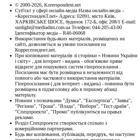
© 2000-2026, Korrespondent.net
Суб'єкт у сфері онлайн-медіа Назва онлайн-медіа –
«КореспонденТ.net» Адреса: 02091, місто Київ,
ХАРКІВСЬКЕ ШОСЕ, будинок 172-Б, офіс 208/1 E-mail:
sunlight@mediadim.com.ua
Телефон: 044-205-43-00
Ідентифікатор медіа – R40-06068
Використання будь-яких матеріалів, розміщених на
сайті, дозволяється за умови посилання на
Корреспондент.net.
При копіюванні матеріалів зі сторінки « Новини України
і світу» , для інтернет - видань - обов'язкове пряме
відкрите для пошукових систем гіперпосилання .
Посилання має бути розміщена в незалежності від
повного або часткового використання матеріалів.
Гіперпосилання ( для інтернет - видань) - повинна бути
розміщена в підзаголовку або в першому абзаці
матеріалу.
Новини з позначками "Думка", "Експертиза", "Заява",
"Регіони", "Гроші", "Влада", "Вибори", "Тест-драйв",
"Спецпроекти", "Промо" публікуються на правах
реклами.
Розділ Спецпроекти створюється спільно з
комерційними партнерами.
Будь яке копіювання, публікація, передрук, чи наступне
поширення інформації, що містить посилання на