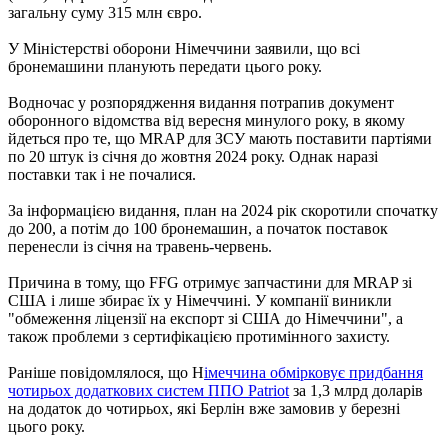
загальну суму 315 млн євро.
У Міністерстві оборони Німеччини заявили, що всі
бронемашини планують передати цього року.
Водночас у розпорядження видання потрапив документ
оборонного відомства від вересня минулого року, в якому
йдеться про те, що MRAP для ЗСУ мають поставити партіями
по 20 штук із січня до жовтня 2024 року. Однак наразі
поставки так і не почалися.
За інформацією видання, план на 2024 рік скоротили спочатку
до 200, а потім до 100 бронемашин, а початок поставок
перенесли із січня на травень-червень.
Причина в тому, що FFG отримує запчастини для MRAP зі
США і лише збирає їх у Німеччині. У компанії виникли
"обмеження ліцензії на експорт зі США до Німеччини", а
також проблеми з сертифікацією протимінного захисту.
Раніше повідомлялося, що Н
імеччина обмірковує придбання
чотирьох додаткових систем ППО Patriot
за 1,3 млрд доларів
на додаток до чотирьох, які Берлін вже замовив у березні
цього року.