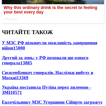
ЧИТАЙТЕ ТАКОЖ
У МЗС РФ відкинули можливість завершення
війни
15000
Другий за день: у РФ поховали ще одного
генерала
13885
Сюжет
Бенкет генералів. Наслідки вибуху в
Москві
13369
Україна поставила Путіна перед дилемою -
ЗМІ
10571
Ексочільнику МЗС Угорщини Сійярто загрожує