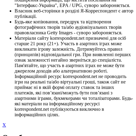
"Інтерфакс-Україна", EPA / UPG, суворо забороняється.
Власник веб-сторінки в розділі Я-Корреспондент є автор
публікації.
Будь-яке копіювання, передрук та відтворення
фотографічних творів та/або аудіовізуальних творів
правовласника Getty Images - суворо забороняється.
Матеріали сайту korrespondent.net призначені для осіб
старше 21 року (21+). Участь в азартних іграх може
викликати ігрову залежність. Дотримуйтесь правил
(принципів) відповідальної гри. При виявленні перших
ознак залежності негайно зверніться до спеціаліста.
Пам'ятайте, що участь в азартних іграх не може бути
джерелом доходів або альтернативою роботі.
Інформаційний ресурс korrespondent.net не проводить
ігри на реальні та/або віртуальні гроші, також сайт не
приймає ні в якій формі оплату ставок та інших
платежів, які пов’язані/можуть бути пов’язані з
азартними іграми, букмекерами чи тоталізаторами. Будь-
які матеріали на інформаційному ресурсі
korrespondent.net публікуються виключно в
інформаційних цілях.
X