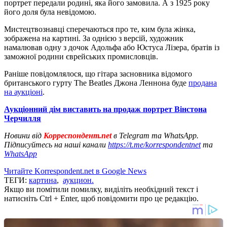
портрет передали родині, яка його замовила. А з 1925 року
його доля була невідомою.
Мистецтвознавці сперечаються про те, ким була жінка,
зображена на картині. За однією з версій, художник
намалював одну з дочок Адольфа або Юстуса Лізера, братів із
заможної родини єврейських промисловців.
Раніше повідомлялося, що гітара засновника відомого
британського гурту The Beatles Джона Леннона буде
продана
на аукціоні
.
Аукціонний дім виставить на продаж портрет Вінстона
Черчилля
Новини від
Корреспондент.net
в Telegram та WhatsApp.
Підписуйтесь на наші канали
https://t.me/korrespondentnet
та
WhatsApp
Читайте Korrespondent.net в Google News
ТЕГИ:
картина
,
аукцион.
Якщо ви помітили помилку, виділіть необхідний текст і
натисніть Ctrl + Enter, щоб повідомити про це редакцію.