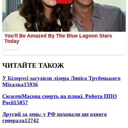
ЧИТАЙТЕ ТАКОЖ
У Білорусі засудили лідера Ляпіса Трубецького
Міхалка
15936
Сюжет
Масова смерть на пляжі. Робота ППО
Росії
15857
Другий за день: у РФ поховали ще одного
генерала
12742