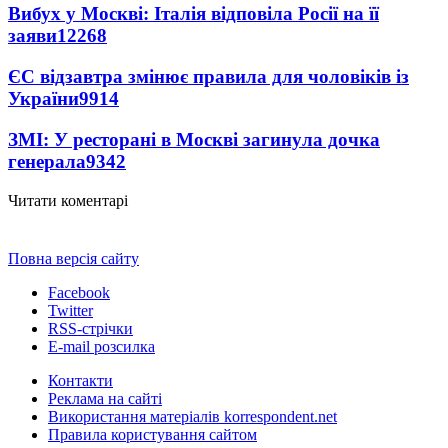
Вибух у Москві: Італія відповіла Росії на її
заяви
12268
ЄС відзавтра змінює правила для чоловіків із
України
9914
ЗМІ: У ресторані в Москві загинула дочка
генерала
9342
Читати коментарі
Повна версія сайту
Facebook
Twitter
RSS-стрічки
E-mail розсилка
Контакти
Реклама на сайті
Використання матеріалів korrespondent.net
Правила користування сайтом