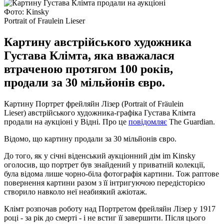
Фото: Kinsky
Portrait of Fraulein Lieser
Картину австрійського художника
Густава Клімта, яка вважалася
втраченою протягом 100 років,
продали за 30 мільйонів євро.
Картину Портрет фрейляйн Лізер (Portrait of Fräulein
Lieser) австрійського художника-графіка Густава Клімта
продали на аукціоні у Відні. Про це
повідомляє
The Guardian.
Відомо, що картину продали за 30 мільйонів євро.
До того, як у січні віденський аукціонний дім im Kinsky
оголосив, що портрет був знайдений у приватній колекції,
була відома лише чорно-біла фотографія картини. Тож раптове
повернення картини разом з її інтригуючою передісторією
створило навколо неї неабиякий ажіотаж.
Клімт розпочав роботу над Портретом фрейляйн Лізер у 1917
році - за рік до смерті - і не встиг її завершити. Після цього