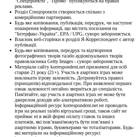
"Спецпроекти", "Промо" публікуються на правах
реклами.
Розділ Спецпроекти створюється спільно з
комерційними партнерами.
Будь яке копіювання, публікація, передрук, чи наступне
поширення інформації, що містить посилання на
"Інтерфакс-Україна", EPA / UPG, суворо забороняється.
Власник веб-сторінки в розділі Я-Корреспондент є автор
публікації.
Будь-яке копіювання, передрук та відтворення
фотографічних творів та/або аудіовізуальних творів
правовласника Getty Images - суворо забороняється.
Матеріали сайту korrespondent.net призначені для осіб
старше 21 року (21+). Участь в азартних іграх може
викликати ігрову залежність. Дотримуйтесь правил
(принципів) відповідальної гри. При виявленні перших
ознак залежності негайно зверніться до спеціаліста.
Пам'ятайте, що участь в азартних іграх не може бути
джерелом доходів або альтернативою роботі.
Інформаційний ресурс korrespondent.net не проводить
ігри на реальні та/або віртуальні гроші, також сайт не
приймає ні в якій формі оплату ставок та інших
платежів, які пов’язані/можуть бути пов’язані з
азартними іграми, букмекерами чи тоталізаторами. Будь-
які матеріали на інформаційному ресурсі