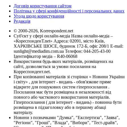
Договір користування сайтом
Політика у сфері конфіденційності і персональних даних
Угода щодо користування
Редакція
© 2000-2026, Korrespondent.net
Суб'єкт у сфері онлайн-медіа Назва онлайн-медіа –
«КореспонденТ.net» Адреса: 02091, місто Київ,
ХАРКІВСЬКЕ ШОСЕ, будинок 172-Б, офіс 208/1 E-mail:
sunlight@mediadim.com.ua
Телефон: 044-205-43-00
Ідентифікатор медіа – R40-06068
Використання будь-яких матеріалів, розміщених на
сайті, дозволяється за умови посилання на
Корреспондент.net.
При копіюванні матеріалів зі сторінки « Новини України
і світу» , для інтернет - видань - обов'язкове пряме
відкрите для пошукових систем гіперпосилання .
Посилання має бути розміщена в незалежності від
повного або часткового використання матеріалів.
Гіперпосилання ( для інтернет - видань) - повинна бути
розміщена в підзаголовку або в першому абзаці
матеріалу.
Новини з позначками "Думка", "Експертиза", "Заява",
"Регіони", "Гроші", "Влада", "Вибори", "Тест-драйв",