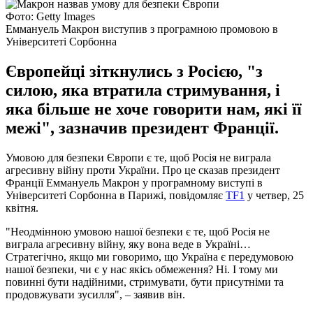
Фото: Getty Images
Еммануель Макрон виступив з програмною промовою в
Університеті Сорбонна
Європейці зіткнулись з Росією, "з
силою, яка втратила стримування, і
яка більше не хоче говорити нам, які її
межі", зазначив президент Франції.
Умовою для безпеки Європи є те, щоб Росія не виграла
агресивну війну проти України. Про це сказав президент
Франції Еммануель Макрон у програмному виступі в
Університеті Сорбонна в Парижі, повідомляє
TF1
у четвер, 25
квітня.
"Неодмінною умовою нашої безпеки є те, щоб Росія не
виграла агресивну війну, яку вона веде в Україні…
Стратегічно, якщо ми говоримо, що Україна є передумовою
нашої безпеки, чи є у нас якісь обмеження? Ні. І тому ми
повинні бути надійними, стримувати, бути присутніми та
продовжувати зусилля", – заявив він.