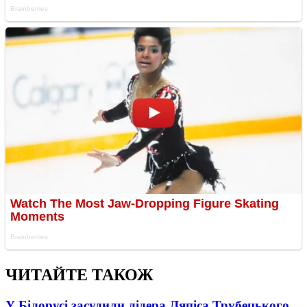
ЧИТАЙТЕ ТАКОЖ
У Білорусі засудили лідера Ляпіса Трубецького