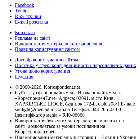
Facebook
Twitter
RSS-стрічки
E-mail розсилка
Контакти
Реклама на сайті
Використання матеріалів korrespondent.net
Правила користування сайтом
Договір користування сайтом
Політика у сфері конфіденційності і персональних даних
Угода щодо користування
Редакція
© 2000-2026, Korrespondent.net
Суб'єкт у сфері онлайн-медіа Назва онлайн-медіа –
«КореспонденТ.net» Адреса: 02091, місто Київ,
ХАРКІВСЬКЕ ШОСЕ, будинок 172-Б, офіс 208/1 E-mail:
sunlight@mediadim.com.ua
Телефон: 044-205-43-00
Ідентифікатор медіа – R40-06068
Використання будь-яких матеріалів, розміщених на
сайті, дозволяється за умови посилання на
Корреспондент.net.
При копіюванні матеріалів зі сторінки « Новини України