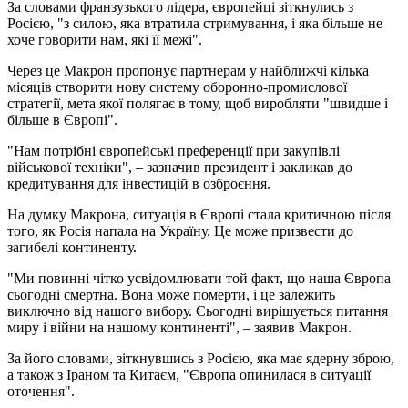
За словами франзузького лідера, європейці зіткнулись з
Росією, "з силою, яка втратила стримування, і яка більше не
хоче говорити нам, які її межі".
Через це Макрон пропонує партнерам у найближчі кілька
місяців створити нову систему оборонно-промислової
стратегії, мета якої полягає в тому, щоб виробляти "швидше і
більше в Європі".
"Нам потрібні європейські преференції при закупівлі
військової техніки", – зазначив президент і закликав до
кредитування для інвестицій в озброєння.
На думку Макрона, ситуація в Європі стала критичною після
того, як Росія напала на Україну. Це може призвести до
загибелі континенту.
"Ми повинні чітко усвідомлювати той факт, що наша Європа
сьогодні смертна. Вона може померти, і це залежить
виключно від нашого вибору. Сьогодні вирішується питання
миру і війни на нашому континенті", – заявив Макрон.
За його словами, зіткнувшись з Росією, яка має ядерну зброю,
а також з Іраном та Китаєм, "Європа опинилася в ситуації
оточення".