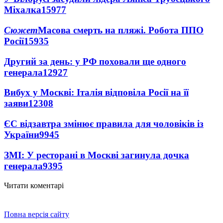
Міхалка
15977
Сюжет
Масова смерть на пляжі. Робота ППО
Росії
15935
Другий за день: у РФ поховали ще одного
генерала
12927
Вибух у Москві: Італія відповіла Росії на її
заяви
12308
ЄС відзавтра змінює правила для чоловіків із
України
9945
ЗМІ: У ресторані в Москві загинула дочка
генерала
9395
Читати коментарі
Повна версія сайту