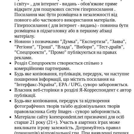
і світу» , для інтернет - видань - обов'язкове пряме
відкрите для пошукових систем гіперпосилання .
Посилання має бути розміщена в незалежності від
повного або часткового використання матеріалів.
Гіперпосилання ( для інтернет - видань) - повинна бути
розміщена в підзаголовку або в першому абзаці
матеріалу.
Новини з позначками "Думка", "Експертиза", "Заява",
"Регіони", "Гроші", "Влада", "Вибори", "Тест-драйв",
"Спецпроекти", "Промо" публікуються на правах
реклами.
Розділ Спецпроекти створюється спільно з
комерційними партнерами.
Будь яке копіювання, публікація, передрук, чи наступне
поширення інформації, що містить посилання на
"Інтерфакс-Україна", EPA / UPG, суворо забороняється.
Власник веб-сторінки в розділі Я-Корреспондент є автор
публікації.
Будь-яке копіювання, передрук та відтворення
фотографічних творів та/або аудіовізуальних творів
правовласника Getty Images - суворо забороняється.
Матеріали сайту korrespondent.net призначені для осіб
старше 21 року (21+). Участь в азартних іграх може
викликати ігрову залежність. Дотримуйтесь правил
(принципів) відповідальної гри. При виявленні перших