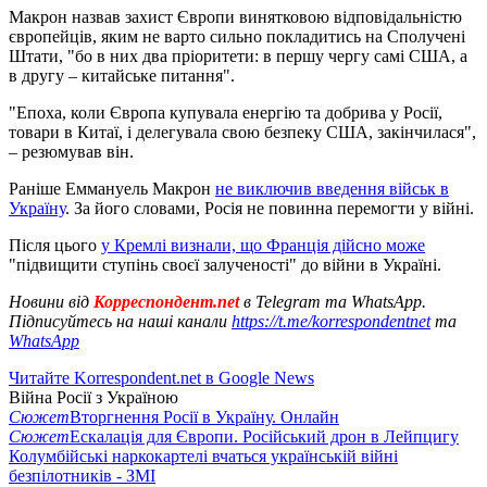
Макрон назвав захист Європи винятковою відповідальністю
європейців, яким не варто сильно покладитись на Сполучені
Штати, "бо в них два пріоритети: в першу чергу самі США, а
в другу – китайське питання".
"Епоха, коли Європа купувала енергію та добрива у Росії,
товари в Китаї, і делегувала свою безпеку США, закінчилася",
– резюмував він.
Раніше Еммануель Макрон
не виключив введення військ в
Україну
. За його словами, Росія не повинна перемогти у війні.
Після цього
у Кремлі визнали, що Франція дійсно може
"підвищити ступінь своєї залученості" до війни в Україні.
Новини від
Корреспондент.net
в Telegram та WhatsApp.
Підписуйтесь на наші канали
https://t.me/korrespondentnet
та
WhatsApp
Читайте Korrespondent.net в Google News
Війна Росії з Україною
Сюжет
Вторгнення Росії в Україну. Онлайн
Сюжет
Ескалація для Європи. Російський дрон в Лейпцигу
Колумбійські наркокартелі вчаться українській війні
безпілотників - ЗМІ