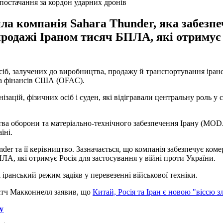
постачання за кордон ударних дронів
а компанія Sahara Thunder, яка забезпеч
продажі Іраном тисяч БПЛА, які отримує 
сіб, залучених до виробництва, продажу й транспортування іранс
ва фінансів США (OFAC).
зацій, фізичних осіб і суден, які відігравали центральну роль 
ства оборони та матеріально-технічного забезпечення Ірану (MO
їні.
er та її керівництво. Зазначається, що компанія забезпечує ком
ЛА, які отримує Росія для застосування у війні проти України.
 іранський режим задіяв у перевезенні військової техніки.
ітч Макконнелл заявив, що
Китай, Росія та Іран є новою "віссю з
у