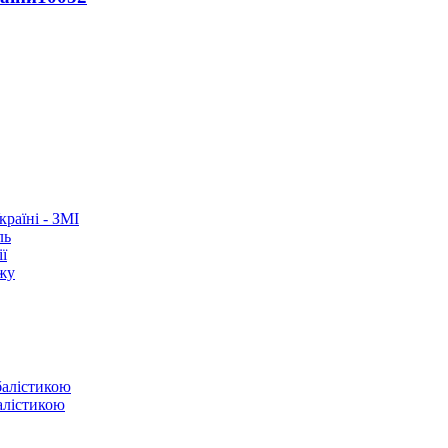
раїні - ЗМІ
ль
ї
ежу
балістикою