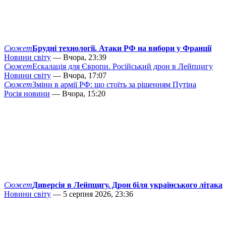
Сюжет
Брудні технології. Атаки РФ на вибори у Франції
Новини світу
— Вчора, 23:39
Сюжет
Ескалація для Європи. Російський дрон в Лейпцигу
Новини світу
— Вчора, 17:07
Сюжет
Зміни в армії РФ: що стоїть за рішенням Путіна
Росія новини
— Вчора, 15:20
Сюжет
Диверсія в Лейпцигу. Дрон біля українського літака
Новини світу
— 5 серпня 2026, 23:36