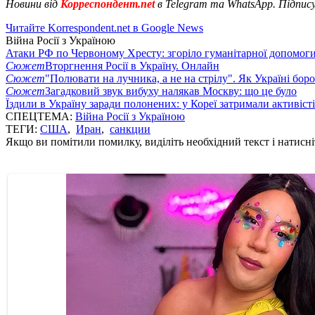
Новини від
Корреспондент.net
в Telegram та WhatsApp. Підпис
Читайте Korrespondent.net в Google News
Війна Росії з Україною
Атаки РФ по Червоному Хресту: згоріло гуманітарної допомоги
Сюжет
Вторгнення Росії в Україну. Онлайн
Сюжет
"Полювати на лучника, а не на стрілу". Як Україні бор
Сюжет
Загадковий звук вибуху налякав Москву: що це було
Їздили в Україну заради полонених: у Кореї затримали активіст
СПЕЦТЕМА:
Війна Росії з Україною
ТЕГИ:
США
,
Иран
,
санкции
Якщо ви помітили помилку, виділіть необхідний текст і натисніт