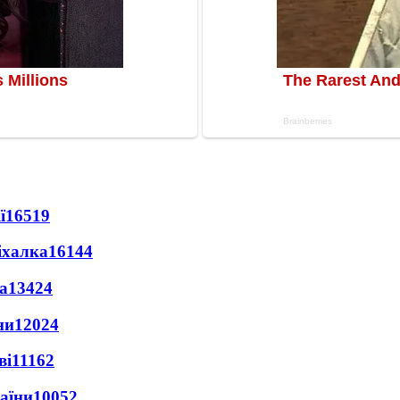
ї
16519
іхалка
16144
а
13424
ни
12024
ві
11162
раїни
10052