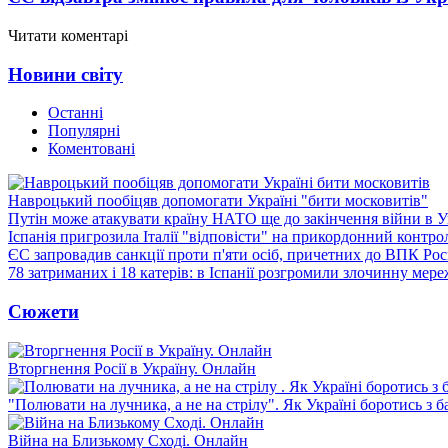
Читати коментарі
Новини світу
Останні
Популярні
Коментовані
Навроцький пообіцяв допомогати Україні "бити московитів"
Путін може атакувати країну НАТО ще до закінчення війни в Ук
Іспанія пригрозила Італії "відповісти" на прикордонний контро
ЄС запровадив санкції проти п'яти осіб, причетних до ВПК Росі
78 затриманих і 18 катерів: в Іспанії розгромили злочинну мер
Сюжети
Вторгнення Росії в Україну. Онлайн
"Полювати на лучника, а не на стрілу". Як Україні боротись з 
Війна на Близькому Сході. Онлайн