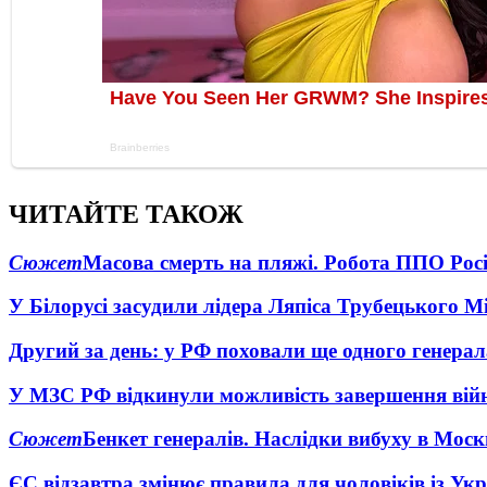
ЧИТАЙТЕ ТАКОЖ
Сюжет
Масова смерть на пляжі. Робота ППО Росі
У Білорусі засудили лідера Ляпіса Трубецького М
Другий за день: у РФ поховали ще одного генерал
У МЗС РФ відкинули можливість завершення вій
Сюжет
Бенкет генералів. Наслідки вибуху в Моск
ЄС відзавтра змінює правила для чоловіків із Ук