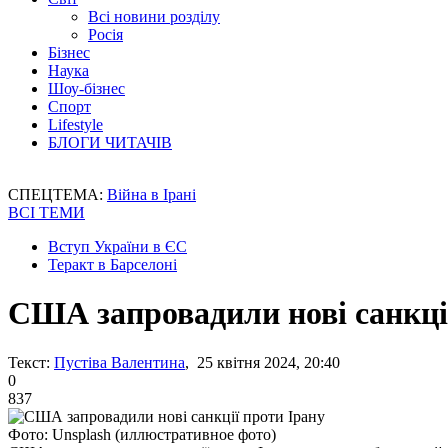
Всі новини розділу
Росія
Бізнес
Наука
Шоу-бізнес
Спорт
Lifestyle
БЛОГИ ЧИТАЧІВ
СПЕЦТЕМА:
Війна в Ірані
ВСІ ТЕМИ
Вступ України в ЄС
Теракт в Барселоні
США запровадили нові санкці
Текст:
Пустіва Валентина
, 25 квітня 2024, 20:40
0
837
Фото: Unsplash (иллюстративное фото)