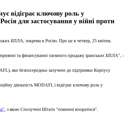
ує відіграє ключову роль у
Росія для застосування у війні проти
ьких БПЛА, зокрема в Росію. Про це в четвер, 25 квітня,
у сприянні та фінансуванні таємного продажу іранських БПЛА", -
DAFL), яке безпосередньо залучене до підтримки Корпусу
ерційну діяльність MODAFL і відіграє ключову роль у
ла"
, з якою Сполучені Штати "повинні впоратися".