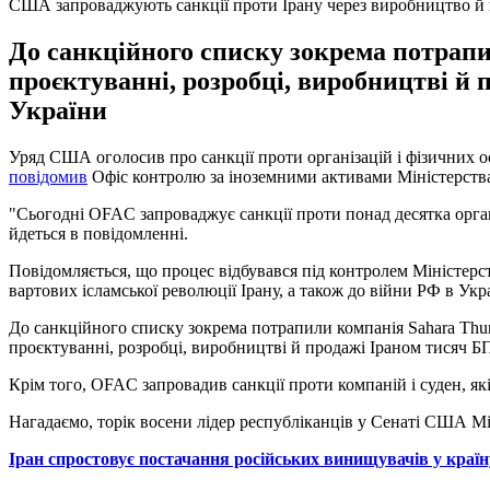
США запроваджують санкції проти Ірану через виробництво й 
До санкційного списку зокрема потрапил
проєктуванні, розробці, виробництві й 
України
Уряд США оголосив про санкції проти організацій і фізичних о
повідомив
Офіс контролю за іноземними активами Міністерст
"Сьогодні OFAC запроваджує санкції проти понад десятка органі
йдеться в повідомленні.
Повідомляється, що процес відбувався під контролем Міністер
вартових ісламської революції Ірану, а також до війни РФ в Укра
До санкційного списку зокрема потрапили компанія Sahara Thund
проєктуванні, розробці, виробництві й продажі Іраном тисяч БП
Крім того, OFAC запровадив санкції проти компаній і суден, які
Нагадаємо, торік восени лідер республіканців у Сенаті США М
Іран спростовує постачання російських винищувачів у країн