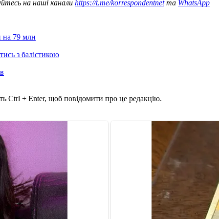
уйтесь на наші канали
https://t.me/korrespondentnet
та
WhatsApp
 на 79 млн
отись з балістикою
ів
ь Ctrl + Enter, щоб повідомити про це редакцію.