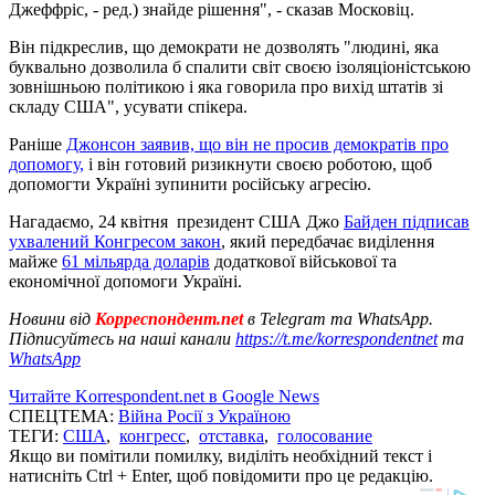
Джеффріс, - ред.) знайде рішення", - сказав Московіц.
Він підкреслив, що демократи не дозволять "людині, яка
буквально дозволила б спалити світ своєю ізоляціоністською
зовнішньою політикою і яка говорила про вихід штатів зі
складу США", усувати спікера.
Раніше
Джонсон заявив, що він не просив демократів про
допомогу,
і він готовий ризикнути своєю роботою, щоб
допомогти Україні зупинити російську агресію.
Нагадаємо, 24 квітня президент США Джо
Байден підписав
ухвалений Конгресом закон
, який передбачає виділення
майже
61 мільярда доларів
додаткової військової та
економічної допомоги Україні.
Новини від
Корреспондент.net
в Telegram та WhatsApp.
Підписуйтесь на наші канали
https://t.me/korrespondentnet
та
WhatsApp
Читайте Korrespondent.net в Google News
СПЕЦТЕМА:
Війна Росії з Україною
ТЕГИ:
США
,
конгресс
,
отставка
,
голосование
Якщо ви помітили помилку, виділіть необхідний текст і
натисніть Ctrl + Enter, щоб повідомити про це редакцію.