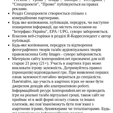
"Спецпроекти", "Промо" публікуються на правах
реклами.
Розділ Спецпроекти створюється спільно з
комерційними партнерами.
Будь яке копіювання, публікація, передрук, чи наступне
поширення інформації, що містить посилання на
"Інтерфакс-Україна", EPA / UPG, суворо забороняється.
Власник веб-сторінки в розділі Я-Корреспондент є автор
публікації.
Будь-яке копіювання, передрук та відтворення
фотографічних творів та/або аудіовізуальних творів
правовласника Getty Images - суворо забороняється.
Матеріали сайту korrespondent.net призначені для осіб
старше 21 року (21+). Участь в азартних іграх може
викликати ігрову залежність. Дотримуйтесь правил
(принципів) відповідальної гри. При виявленні перших
ознак залежності негайно зверніться до спеціаліста.
Пам'ятайте, що участь в азартних іграх не може бути
джерелом доходів або альтернативою роботі.
Інформаційний ресурс korrespondent.net не проводить
ігри на реальні та/або віртуальні гроші, також сайт не
приймає ні в якій формі оплату ставок та інших
платежів, які пов’язані/можуть бути пов’язані з
азартними іграми, букмекерами чи тоталізаторами. Будь-