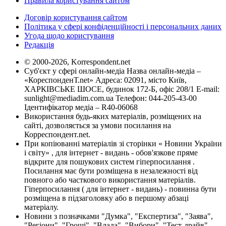
Правила користування сайтом
Договір користування сайтом
Політика у сфері конфіденційності і персональних даних
Угода щодо користування
Редакція
© 2000-2026, Korrespondent.net
Суб'єкт у сфері онлайн-медіа Назва онлайн-медіа –
«КореспонденТ.net» Адреса: 02091, місто Київ,
ХАРКІВСЬКЕ ШОСЕ, будинок 172-Б, офіс 208/1 E-mail:
sunlight@mediadim.com.ua
Телефон: 044-205-43-00
Ідентифікатор медіа – R40-06068
Використання будь-яких матеріалів, розміщених на
сайті, дозволяється за умови посилання на
Корреспондент.net.
При копіюванні матеріалів зі сторінки « Новини України
і світу» , для інтернет - видань - обов'язкове пряме
відкрите для пошукових систем гіперпосилання .
Посилання має бути розміщена в незалежності від
повного або часткового використання матеріалів.
Гіперпосилання ( для інтернет - видань) - повинна бути
розміщена в підзаголовку або в першому абзаці
матеріалу.
Новини з позначками "Думка", "Експертиза", "Заява",
"Регіони", "Гроші", "Влада", "Вибори", "Тест-драйв",