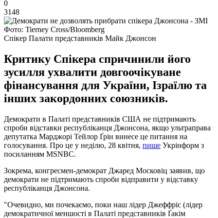
0
3148
Фото: Tierney Cross/Bloomberg
Спікер Палати представників Майк Джонсон
Критику Спікера спричинили його
зусилля ухвалити довгоочікуване
фінансування для України, Ізраїлю та
інших закордонних союзників.
Демократи в Палаті представників США не підтримають
спроби відставки республіканця Джонсона, якщо ультраправа
депутатка Марджорі Тейлор Ґрін винесе це питання на
голосування. Про це у неділю, 28 квітня,
пише
Укрінформ з
посиланням MSNBC.
Зокрема, конгресмен-демократ Джаред Московіц заявив, що
демократи не підтримають спроби відправити у відставку
республіканця Джонсона.
"Очевидно, ми почекаємо, поки наш лідер Джеффріс (лідер
демократичної меншості в Палаті представників Ґакім