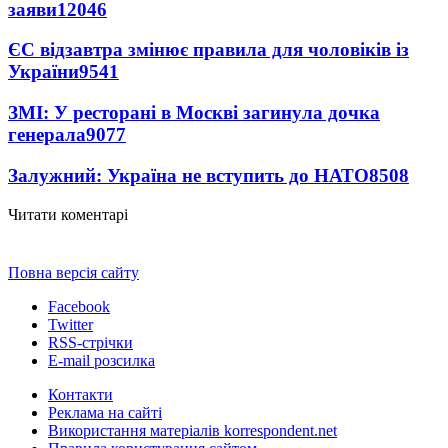
заяви
12046
ЄС відзавтра змінює правила для чоловіків із
України
9541
ЗМІ: У ресторані в Москві загинула дочка
генерала
9077
Залужний: Україна не вступить до НАТО
8508
Читати коментарі
Повна версія сайту
Facebook
Twitter
RSS-стрічки
E-mail розсилка
Контакти
Реклама на сайті
Використання матеріалів korrespondent.net