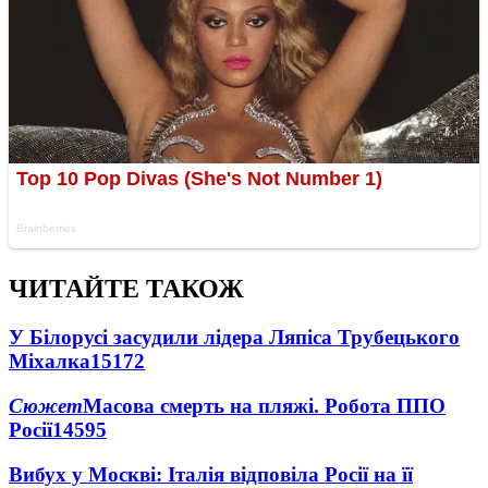
ЧИТАЙТЕ ТАКОЖ
У Білорусі засудили лідера Ляпіса Трубецького
Міхалка
15172
Сюжет
Масова смерть на пляжі. Робота ППО
Росії
14595
Вибух у Москві: Італія відповіла Росії на її