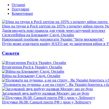
Останні
Популярні
Коментовані
Ціни на труни в Росії злетіли на 105% з початку війни проти У
Данія вводить нові правила для учнів через штучний інтелект
Сюжет
Війна на Близькому Сході. Онлайн
Навроцький пообіцяв допомогати Україні "бити московитів"
Путін може атакувати країну НАТО ще до закінчення війни в Ук
Сюжети
Вторгнення Росії в Україну. Онлайн
Війна на Близькому Сході. Онлайн
"Полювати на лучника, а не на стрілу". Як Україні боротись з 
Загадковий звук вибуху налякав Москву: що це було
Підсумки 06.08: Санкції проти РФ і дрон у Лейпцигу