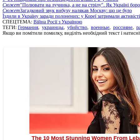
Сюжет
"Полювати на лучника, а не на стрілу". Як Україні бор
Сюжет
Загадковий звук вибуху налякав Москву: що це було
Їздили в Україну заради полонених: у Кореї затримали активіст
СПЕЦТЕМА:
Війна Росії з Україною
ТЕГИ:
Германия
,
украинцы
,
убийство
,
военные
,
россияне
,
р
Якщо ви помітили помилку, виділіть необхідний текст і натисніт