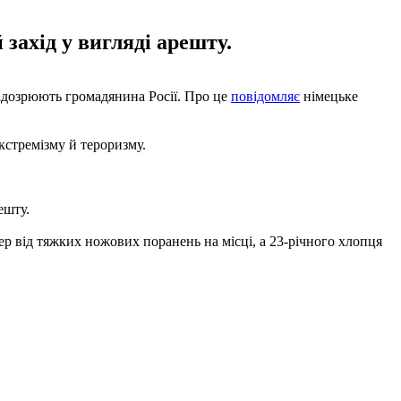
захід у вигляді арешту.
 підозрюють громадянина Росії. Про це
повідомляє
німецьке
кстремізму й тероризму.
ешту.
р від тяжких ножових поранень на місці, а 23-річного хлопця