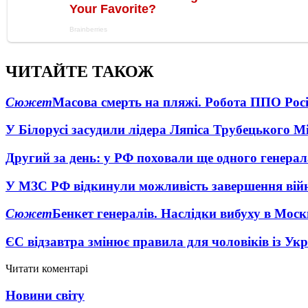
ЧИТАЙТЕ ТАКОЖ
Сюжет
Масова смерть на пляжі. Робота ППО Росі
У Білорусі засудили лідера Ляпіса Трубецького М
Другий за день: у РФ поховали ще одного генерал
У МЗС РФ відкинули можливість завершення вій
Сюжет
Бенкет генералів. Наслідки вибуху в Моск
ЄС відзавтра змінює правила для чоловіків із Ук
Читати коментарі
Новини світу