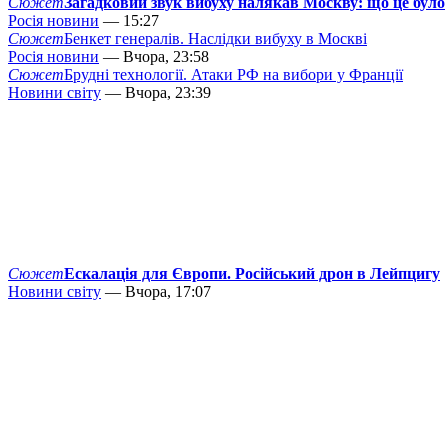
Сюжет
Загадковий звук вибуху налякав Москву: що це було
Росія новини
— 15:27
Сюжет
Бенкет генералів. Наслідки вибуху в Москві
Росія новини
— Вчора, 23:58
Сюжет
Брудні технології. Атаки РФ на вибори у Франції
Новини світу
— Вчора, 23:39
Сюжет
Ескалація для Європи. Російський дрон в Лейпцигу
Новини світу
— Вчора, 17:07