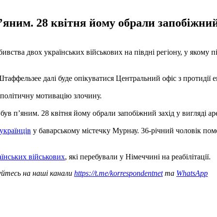
яним. 28 квітня йому обрали запобіжний 
бивства двох українських військових на півдні регіону, у якому
аффельзее далі буде опікуватися Центральний офіс з протидії е
ь політичну мотивацію злочину.
ув п’яним. 28 квітня йому обрали запобіжний захід у вигляді ар
 українців
у баварському містечку Мурнау. 36-річний чоловік поме
їнських військових
, які перебували у Німеччині на реабілітації.
уйтесь на наші канали
https://t.me/korrespondentnet
та
WhatsApp