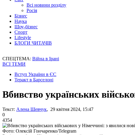
Всі новини розділу
Росія
Бізнес
Наука
Шоу-бізнес
Спорт
Lifestyle
БЛОГИ ЧИТАЧІВ
СПЕЦТЕМА:
Війна в Ірані
ВСІ ТЕМИ
Вступ України в ЄС
Теракт в Барселоні
Вбивство українських військов
Текст:
Алена Шевчук
, 29 квітня 2024, 15:47
0
4354
Фото: Олексій Гончаренко/Telegram