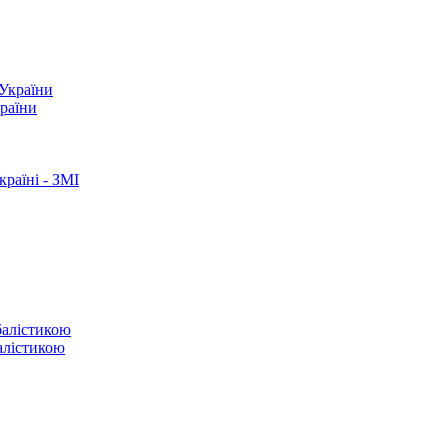
країни
раїні - ЗМІ
балістикою