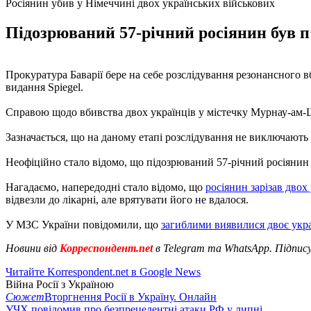
Росіянин убив у Німеччині двох українських військових
Підозрюваний 57-річний росіянин був п’
Прокуратура Баварії бере на себе розслідування резонансного в
видання Spiegel.
Справою щодо вбивства двох українців у містечку Мурнау-ам-Шт
Зазначається, що на даному етапі розслідування не виключают
Неофіційно стало відомо, що підозрюваний 57-річний росіянин б
Нагадаємо, напередодні стало відомо, що
росіянин зарізав двох
відвезли до лікарні, але врятувати його не вдалося.
У МЗС України повідомили, що
загиблими виявилися двоє укра
Новини від
Корреспондент.net
в Telegram та WhatsApp. Підпис
Читайте Korrespondent.net в Google News
Війна Росії з Україною
Сюжет
Вторгнення Росії в Україну. Онлайн
УЧХ повідомив про безпрецедентні атаки РФ у липні