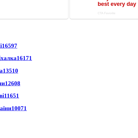
ї
16597
іхалка
16171
а
13510
ни
12608
ві
11651
раїни
10071