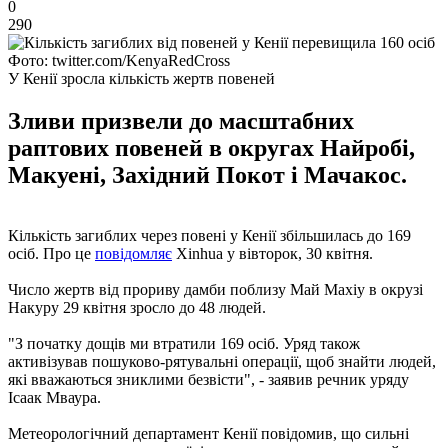
0
290
Фото: twitter.com/KenyaRedCross
У Кенії зросла кількість жертв повеней
Зливи призвели до масштабних
раптових повеней в округах Найробі,
Макуені, Західний Покот і Мачакос.
Кількість загиблих через повені у Кенії збільшилась до 169
осіб. Про це
повідомляє
Xinhua у вівторок, 30 квітня.
Число жертв від прориву дамби поблизу Май Махіу в окрузі
Накуру 29 квітня зросло до 48 людей.
"З початку дощів ми втратили 169 осіб. Уряд також
активізував пошуково-рятувальні операції, щоб знайти людей,
які вважаються зниклими безвісти", - заявив речник уряду
Ісаак Мваура.
Метеорологічний департамент Кенії повідомив, що сильні