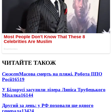
ЧИТАЙТЕ ТАКОЖ
Сюжет
Масова смерть на пляжі. Робота ППО
Росії
16519
У Білорусі засудили лідера Ляпіса Трубецького
Міхалка
16144
Другий за день: у РФ поховали ще одного
генерала
13424