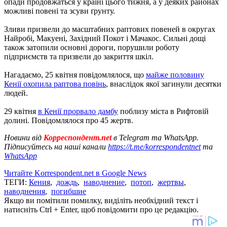
опади продовжаться у країні цього тижня, а у деяких районах
можливі повені та зсуви ґрунту.
Зливи призвели до масштабних раптових повеней в округах
Найробі, Макуені, Західний Покот і Мачакос. Сильні дощі
також затопили основні дороги, порушили роботу
підприємств та призвели до закриття шкіл.
Нагадаємо, 25 квітня повідомлялося, що
майже половину
Кенії охопила раптова повінь
, внаслідок якої загинули десятки
людей.
29 квітня
в Кенії прорвало дамбу
поблизу міста в Рифтовій
долині. Повідомлялося про 45 жертв.
Новини від
Корреспондент.net
в Telegram та WhatsApp.
Підписуйтесь на наші канали
https://t.me/korrespondentnet
та
WhatsApp
Читайте Korrespondent.net в Google News
ТЕГИ:
Кения
,
дождь
,
наводнение
,
потоп
,
жертвы
,
наводнения
,
погибшие
Якщо ви помітили помилку, виділіть необхідний текст і
натисніть Ctrl + Enter, щоб повідомити про це редакцію.