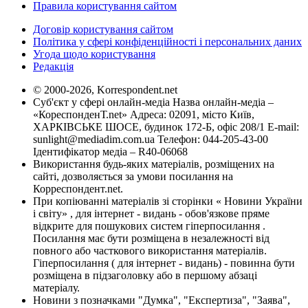
Правила користування сайтом
Договір користування сайтом
Політика у сфері конфіденційності і персональних даних
Угода щодо користування
Редакція
© 2000-2026, Korrespondent.net
Суб'єкт у сфері онлайн-медіа Назва онлайн-медіа –
«КореспонденТ.net» Адреса: 02091, місто Київ,
ХАРКІВСЬКЕ ШОСЕ, будинок 172-Б, офіс 208/1 E-mail:
sunlight@mediadim.com.ua
Телефон: 044-205-43-00
Ідентифікатор медіа – R40-06068
Використання будь-яких матеріалів, розміщених на
сайті, дозволяється за умови посилання на
Корреспондент.net.
При копіюванні матеріалів зі сторінки « Новини України
і світу» , для інтернет - видань - обов'язкове пряме
відкрите для пошукових систем гіперпосилання .
Посилання має бути розміщена в незалежності від
повного або часткового використання матеріалів.
Гіперпосилання ( для інтернет - видань) - повинна бути
розміщена в підзаголовку або в першому абзаці
матеріалу.
Новини з позначками "Думка", "Експертиза", "Заява",