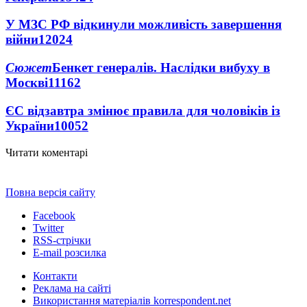
У МЗС РФ відкинули можливість завершення
війни
12024
Сюжет
Бенкет генералів. Наслідки вибуху в
Москві
11162
ЄС відзавтра змінює правила для чоловіків із
України
10052
Читати коментарі
Повна версія сайту
Facebook
Twitter
RSS-стрічки
E-mail розсилка
Контакти
Реклама на сайті
Використання матеріалів korrespondent.net