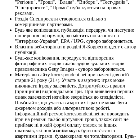
"Регіони", "Гроші", "Влада", "Вибори", "Тест-драйв",
"Спецпроекти", "Промо" публікуються на правах
реклами.
Розділ Спецпроекти створюється спільно з
комерційними партнерами.
Будь яке копіювання, публікація, передрук, чи наступне
поширення інформації, що містить посилання на
"Інтерфакс-Україна", EPA / UPG, суворо забороняється.
Власник веб-сторінки в розділі Я-Корреспондент є автор
публікації.
Будь-яке копіювання, передрук та відтворення
фотографічних творів та/або аудіовізуальних творів
правовласника Getty Images - суворо забороняється.
Матеріали сайту korrespondent.net призначені для осіб
старше 21 року (21+). Участь в азартних іграх може
викликати ігрову залежність. Дотримуйтесь правил
(принципів) відповідальної гри. При виявленні перших
ознак залежності негайно зверніться до спеціаліста.
Пам'ятайте, що участь в азартних іграх не може бути
джерелом доходів або альтернативою роботі.
Інформаційний ресурс korrespondent.net не проводить
ігри на реальні та/або віртуальні гроші, також сайт не
приймає ні в якій формі оплату ставок та інших
платежів, які пов’язані/можуть бути пов’язані з
азартними іграми, букмекерами чи тоталізаторами. Будь-