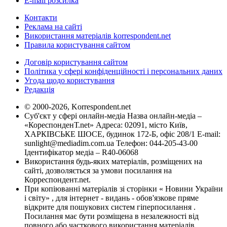
E-mail розсилка
Контакти
Реклама на сайті
Використання матеріалів korrespondent.net
Правила користування сайтом
Договір користування сайтом
Політика у сфері конфіденційності і персональних даних
Угода щодо користування
Редакція
© 2000-2026, Korrespondent.net
Суб'єкт у сфері онлайн-медіа Назва онлайн-медіа –
«КореспонденТ.net» Адреса: 02091, місто Київ,
ХАРКІВСЬКЕ ШОСЕ, будинок 172-Б, офіс 208/1 E-mail:
sunlight@mediadim.com.ua
Телефон: 044-205-43-00
Ідентифікатор медіа – R40-06068
Використання будь-яких матеріалів, розміщених на
сайті, дозволяється за умови посилання на
Корреспондент.net.
При копіюванні матеріалів зі сторінки « Новини України
і світу» , для інтернет - видань - обов'язкове пряме
відкрите для пошукових систем гіперпосилання .
Посилання має бути розміщена в незалежності від
повного або часткового використання матеріалів.