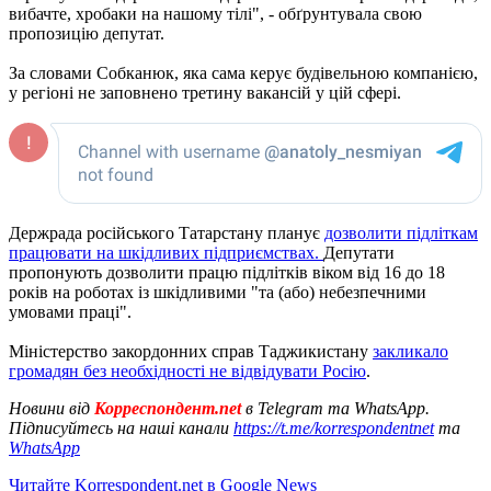
вибачте, хробаки на нашому тілі", - обґрунтувала свою
пропозицію депутат.
За словами Собканюк, яка сама керує будівельною компанією,
у регіоні не заповнено третину вакансій у цій сфері.
Держрада російського Татарстану планує
дозволити підліткам
працювати на шкідливих підприємствах.
Депутати
пропонують дозволити працю підлітків віком від 16 до 18
років на роботах із шкідливими "та (або) небезпечними
умовами праці".
Міністерство закордонних справ Таджикистану
закликало
громадян без необхідності не відвідувати Росію
.
Новини від
Корреспондент.net
в Telegram та WhatsApp.
Підписуйтесь на наші канали
https://t.me/korrespondentnet
та
WhatsApp
Читайте Korrespondent.net в Google News