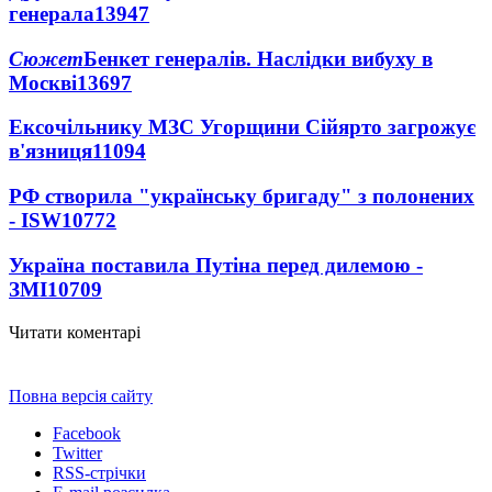
генерала
13947
Сюжет
Бенкет генералів. Наслідки вибуху в
Москві
13697
Ексочільнику МЗС Угорщини Сійярто загрожує
в'язниця
11094
РФ створила "українську бригаду" з полонених
- ISW
10772
Україна поставила Путіна перед дилемою -
ЗМІ
10709
Читати коментарі
Повна версія сайту
Facebook
Twitter
RSS-стрічки