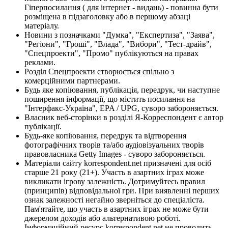
Гіперпосилання ( для інтернет - видань) - повинна бути
розміщена в підзаголовку або в першому абзаці
матеріалу.
Новини з позначками "Думка", "Експертиза", "Заява",
"Регіони", "Гроші", "Влада", "Вибори", "Тест-драйв",
"Спецпроекти", "Промо" публікуються на правах
реклами.
Розділ Спецпроекти створюється спільно з
комерційними партнерами.
Будь яке копіювання, публікація, передрук, чи наступне
поширення інформації, що містить посилання на
"Інтерфакс-Україна", EPA / UPG, суворо забороняється.
Власник веб-сторінки в розділі Я-Корреспондент є автор
публікації.
Будь-яке копіювання, передрук та відтворення
фотографічних творів та/або аудіовізуальних творів
правовласника Getty Images - суворо забороняється.
Матеріали сайту korrespondent.net призначені для осіб
старше 21 року (21+). Участь в азартних іграх може
викликати ігрову залежність. Дотримуйтесь правил
(принципів) відповідальної гри. При виявленні перших
ознак залежності негайно зверніться до спеціаліста.
Пам'ятайте, що участь в азартних іграх не може бути
джерелом доходів або альтернативою роботі.
Інформаційний ресурс korrespondent.net не проводить