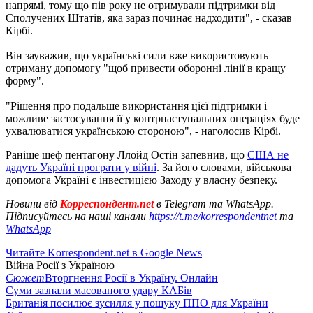
напрямі, тому що пів року не отримували підтримки від
Сполучених Штатів, яка зараз починає надходити", - сказав
Кірбі.
Він зауважив, що українські сили вже використовують
отриману допомогу "щоб привести оборонні лінії в кращу
форму".
"Рішення про подальше використання цієї підтримки і
можливе застосування її у контрнаступальних операціях буде
ухвалюватися українською стороною", - наголосив Кірбі.
Раніше шеф пентагону Ллойд Остін запевнив, що
США не
дадуть Україні програти у війні
. За його словами, військова
допомога Україні є інвестицією Заходу у власну безпеку.
Новини від
Корреспондент.net
в Telegram та WhatsApp.
Підписуйтесь на наші канали
https://t.me/korrespondentnet
та
WhatsApp
Читайте Korrespondent.net в Google News
Війна Росії з Україною
Сюжет
Вторгнення Росії в Україну. Онлайн
Суми зазнали масованого удару КАБів
Британія посилює зусилля у пошуку ППО для України