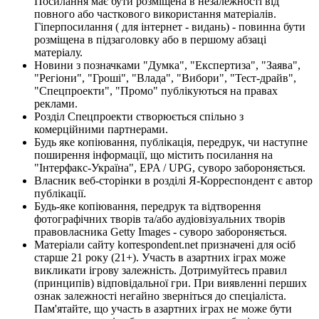
Посилання має бути розміщена в незалежності від
повного або часткового використання матеріалів.
Гіперпосилання ( для інтернет - видань) - повинна бути
розміщена в підзаголовку або в першому абзаці
матеріалу.
Новини з позначками "Думка", "Експертиза", "Заява",
"Регіони", "Гроші", "Влада", "Вибори", "Тест-драйв",
"Спецпроекти", "Промо" публікуються на правах
реклами.
Розділ Спецпроекти створюється спільно з
комерційними партнерами.
Будь яке копіювання, публікація, передрук, чи наступне
поширення інформації, що містить посилання на
"Інтерфакс-Україна", EPA / UPG, суворо забороняється.
Власник веб-сторінки в розділі Я-Корреспондент є автор
публікації.
Будь-яке копіювання, передрук та відтворення
фотографічних творів та/або аудіовізуальних творів
правовласника Getty Images - суворо забороняється.
Матеріали сайту korrespondent.net призначені для осіб
старше 21 року (21+). Участь в азартних іграх може
викликати ігрову залежність. Дотримуйтесь правил
(принципів) відповідальної гри. При виявленні перших
ознак залежності негайно зверніться до спеціаліста.
Пам'ятайте, що участь в азартних іграх не може бути