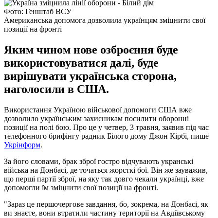
Фото: Генштаб ВСУ
Американська допомога дозволила українцям зміцнити свої
позиції на фронті
Яким чином нове озброєння буде
використовуватися далі, буде
вирішувати українська сторона,
наголосили в США.
Використання Україною військової допомоги США вже
дозволило українським захисникам посилити оборонні
позиції на полі бою. Про це у четвер, 3 травня, заявив під час
телефонного брифінгу радник Білого дому Джон Кірбі, пише
Укрінформ
.
За його словами, брак зброї гостро відчувають укранські
війська на Донбасі, де точаться жорсткі бої. Він же зауважив,
що перші партії зброї, на яку так довго чекали українці, вже
допомогли їм зміцнити свої позиції на фронті.
"Зараз це першочергове завдання, бо, зокрема, на Донбасі, як
ви знаєте, вони втратили частину території на Авдіївському