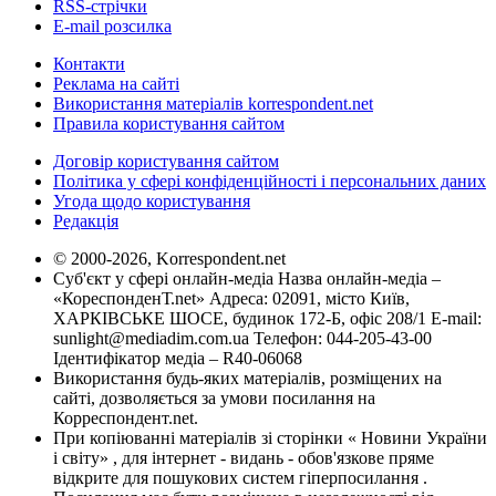
RSS-стрічки
E-mail розсилка
Контакти
Реклама на сайті
Використання матеріалів korrespondent.net
Правила користування сайтом
Договір користування сайтом
Політика у сфері конфіденційності і персональних даних
Угода щодо користування
Редакція
© 2000-2026, Korrespondent.net
Суб'єкт у сфері онлайн-медіа Назва онлайн-медіа –
«КореспонденТ.net» Адреса: 02091, місто Київ,
ХАРКІВСЬКЕ ШОСЕ, будинок 172-Б, офіс 208/1 E-mail:
sunlight@mediadim.com.ua
Телефон: 044-205-43-00
Ідентифікатор медіа – R40-06068
Використання будь-яких матеріалів, розміщених на
сайті, дозволяється за умови посилання на
Корреспондент.net.
При копіюванні матеріалів зі сторінки « Новини України
і світу» , для інтернет - видань - обов'язкове пряме
відкрите для пошукових систем гіперпосилання .