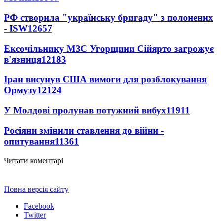
РФ створила "українську бригаду" з полонених
- ISW
12657
Ексочільнику МЗС Угорщини Сійярто загрожує
в'язниця
12183
Іран висунув США вимоги для розблокування
Ормузу
12124
У Молдові пролунав потужний вибух
11911
Росіяни змінили ставлення до війни -
опитування
11361
Читати коментарі
Повна версія сайту
Facebook
Twitter