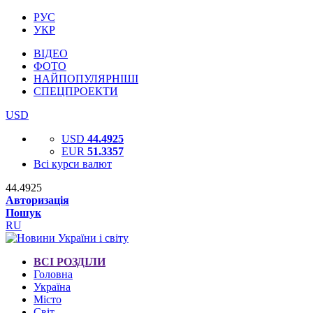
РУС
УКР
ВІДЕО
ФОТО
НАЙПОПУЛЯРНІШІ
СПЕЦПРОЕКТИ
USD
USD
44.4925
EUR
51.3357
Всі курси валют
44.4925
Авторизація
Пошук
RU
ВСІ РОЗДІЛИ
Головна
Україна
Місто
Світ