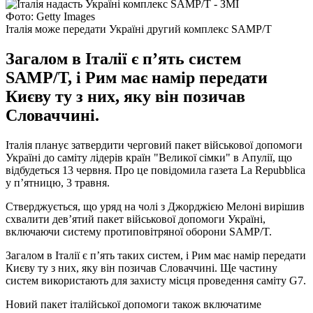
Фото: Getty Images
Італія може передати Україні другий комплекс SAMP/T
Загалом в Італії є п’ять систем
SAMP/T, і Рим має намір передати
Києву ту з них, яку він позичав
Словаччині.
Італія планує затвердити черговий пакет військової допомоги
Україні до саміту лідерів країн "Великої сімки" в Апулії, що
відбудеться 13 червня. Про це повідомила газета La Repubblica
у п’ятницю, 3 травня.
Стверджується, що уряд на чолі з Джорджією Мелоні вирішив
схвалити дев’ятий пакет військової допомоги Україні,
включаючи систему протиповітряної оборони SAMP/T.
Загалом в Італії є п’ять таких систем, і Рим має намір передати
Києву ту з них, яку він позичав Словаччині. Ще частину
систем використають для захисту місця проведення саміту G7.
Новий пакет італійської допомоги також включатиме