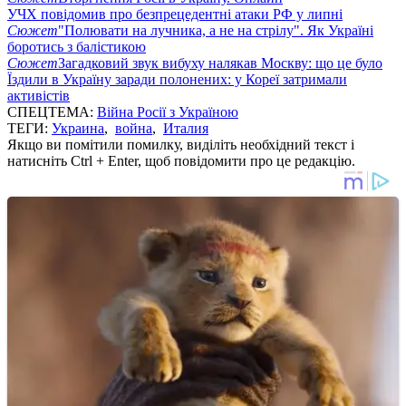
УЧХ повідомив про безпрецедентні атаки РФ у липні
Сюжет
"Полювати на лучника, а не на стрілу". Як Україні
боротись з балістикою
Сюжет
Загадковий звук вибуху налякав Москву: що це було
Їздили в Україну заради полонених: у Кореї затримали
активістів
СПЕЦТЕМА:
Війна Росії з Україною
ТЕГИ:
Украина
,
война
,
Италия
Якщо ви помітили помилку, виділіть необхідний текст і
натисніть Ctrl + Enter, щоб повідомити про це редакцію.