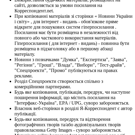
сайті, дозволяється за умови посилання на
Корреспондент.net.
При копіюванні матеріалів зі сторінки « Новини України
і світу» , для інтернет - видань - обов'язкове пряме
відкрите для пошукових систем гіперпосилання .
Посилання має бути розміщена в незалежності від
повного або часткового використання матеріалів.
Гіперпосилання ( для інтернет - видань) - повинна бути
розміщена в підзаголовку або в першому абзаці
матеріалу.
Новини з позначками "Думка", "Експертиза", "Заява",
"Регіони", "Гроші", "Влада", "Вибори", "Тест-драйв",
"Спецпроекти", "Промо" публікуються на правах
реклами.
Розділ Спецпроекти створюється спільно з
комерційними партнерами.
Будь яке копіювання, публікація, передрук, чи наступне
поширення інформації, що містить посилання на
"Інтерфакс-Україна", EPA / UPG, суворо забороняється.
Власник веб-сторінки в розділі Я-Корреспондент є автор
публікації.
Будь-яке копіювання, передрук та відтворення
фотографічних творів та/або аудіовізуальних творів
правовласника Getty Images - суворо забороняється.