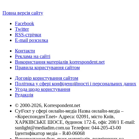
Повна версія сайту
Facebook
Twitter
RSS-стрічки
E-mail розсилка
Контакти
Реклама на сайті
Використання матеріалів korrespondent.net
Правила користування сайтом
Договір користування сайтом
Політика у сфері конфіденційності і персональних даних
Угода щодо користування
Редакція
© 2000-2026, Korrespondent.net
Суб'єкт у сфері онлайн-медіа Назва онлайн-медіа –
«КореспонденТ.net» Адреса: 02091, місто Київ,
ХАРКІВСЬКЕ ШОСЕ, будинок 172-Б, офіс 208/1 E-mail:
sunlight@mediadim.com.ua
Телефон: 044-205-43-00
Ідентифікатор медіа – R40-06068
Використання будь-яких матеріалів, розміщених на