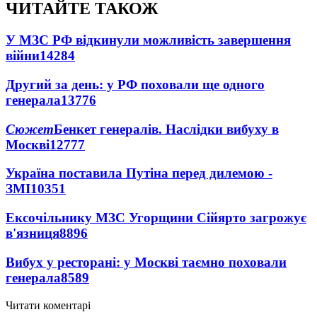
ЧИТАЙТЕ ТАКОЖ
У МЗС РФ відкинули можливість завершення
війни
14284
Другий за день: у РФ поховали ще одного
генерала
13776
Сюжет
Бенкет генералів. Наслідки вибуху в
Москві
12777
Україна поставила Путіна перед дилемою -
ЗМІ
10351
Ексочільнику МЗС Угорщини Сійярто загрожує
в'язниця
8896
Вибух у ресторані: у Москві таємно поховали
генерала
8589
Читати коментарі