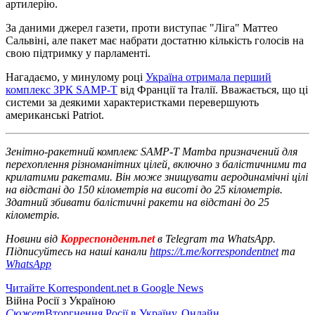
артилерію.
За даними джерел газети, проти виступає "Ліга" Маттео
Сальвіні, але пакет має набрати достатню кількість голосів на
свою підтримку у парламенті.
Нагадаємо, у минулому році
Україна отримала перший
комплекс ЗРК SAMP-T
від Франції та Італії. Вважається, що ці
системи за деякими характеристками перевершують
американські Patriot.
Зенітно-ракетний комплекс SAMP-T Mamba призначений для
перехоплення різноманітних цілей, включно з балістичними та
крилатими ракетами. Він може знищувати аеродинамічні цілі
на відстані до 150 кілометрів на висоті до 25 кілометрів.
Здатний збивати балістичні ракети на відстані до 25
кілометрів.
Новини від
Корреспондент.net
в Telegram та WhatsApp.
Підписуйтесь на наші канали
https://t.me/korrespondentnet
та
WhatsApp
Читайте Korrespondent.net в Google News
Війна Росії з Україною
Сюжет
Вторгнення Росії в Україну. Онлайн