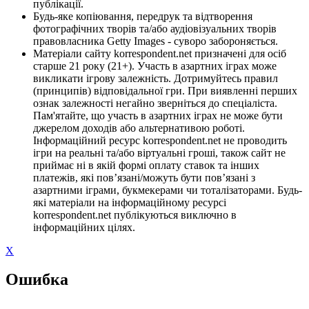
публікації.
Будь-яке копіювання, передрук та відтворення
фотографічних творів та/або аудіовізуальних творів
правовласника Getty Images - суворо забороняється.
Матеріали сайту korrespondent.net призначені для осіб
старше 21 року (21+). Участь в азартних іграх може
викликати ігрову залежність. Дотримуйтесь правил
(принципів) відповідальної гри. При виявленні перших
ознак залежності негайно зверніться до спеціаліста.
Пам'ятайте, що участь в азартних іграх не може бути
джерелом доходів або альтернативою роботі.
Інформаційний ресурс korrespondent.net не проводить
ігри на реальні та/або віртуальні гроші, також сайт не
приймає ні в якій формі оплату ставок та інших
платежів, які пов’язані/можуть бути пов’язані з
азартними іграми, букмекерами чи тоталізаторами. Будь-
які матеріали на інформаційному ресурсі
korrespondent.net публікуються виключно в
інформаційних цілях.
X
Ошибка