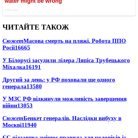
ЧИТАЙТЕ ТАКОЖ
Сюжет
Масова смерть на пляжі. Робота ППО
Росії
16665
У Білорусі засудили лідера Ляпіса Трубецького
Міхалка
16191
Другий за день: у РФ поховали ще одного
генерала
13580
У МЗС РФ відкинули можливість завершення
війни
13053
Сюжет
Бенкет генералів. Наслідки вибуху в
Москві
11940
ЄС відзавтра змінює правила для чоловіків із