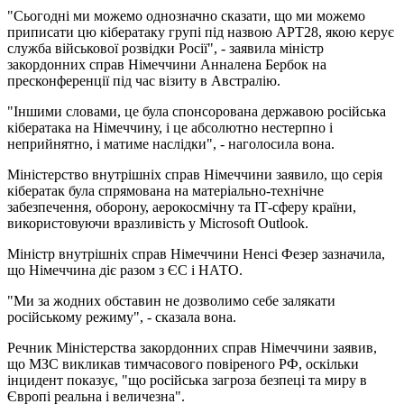
"Сьогодні ми можемо однозначно сказати, що ми можемо
приписати цю кібератаку групі під назвою APT28, якою керує
служба військової розвідки Росії", - заявила міністр
закордонних справ Німеччини Анналена Бербок на
пресконференції під час візиту в Австралію.
"Іншими словами, це була спонсорована державою російська
кібератака на Німеччину, і це абсолютно нестерпно і
неприйнятно, і матиме наслідки", - наголосила вона.
Міністерство внутрішніх справ Німеччини заявило, що серія
кібератак була спрямована на матеріально-технічне
забезпечення, оборону, аерокосмічну та ІТ-сферу країни,
використовуючи вразливість у Microsoft Outlook.
Міністр внутрішніх справ Німеччини Ненсі Фезер зазначила,
що Німеччина діє разом з ЄС і НАТО.
"Ми за жодних обставин не дозволимо себе залякати
російському режиму", - сказала вона.
Речник Міністерства закордонних справ Німеччини заявив,
що МЗС викликав тимчасового повіреного РФ, оскільки
інцидент показує, "що російська загроза безпеці та миру в
Європі реальна і величезна".