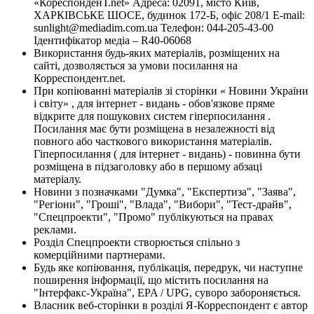
«КореспонденТ.net» Адреса: 02091, місто Київ,
ХАРКІВСЬКЕ ШОСЕ, будинок 172-Б, офіс 208/1 E-mail:
sunlight@mediadim.com.ua
Телефон: 044-205-43-00
Ідентифікатор медіа – R40-06068
Використання будь-яких матеріалів, розміщених на
сайті, дозволяється за умови посилання на
Корреспондент.net.
При копіюванні матеріалів зі сторінки « Новини України
і світу» , для інтернет - видань - обов'язкове пряме
відкрите для пошукових систем гіперпосилання .
Посилання має бути розміщена в незалежності від
повного або часткового використання матеріалів.
Гіперпосилання ( для інтернет - видань) - повинна бути
розміщена в підзаголовку або в першому абзаці
матеріалу.
Новини з позначками "Думка", "Експертиза", "Заява",
"Регіони", "Гроші", "Влада", "Вибори", "Тест-драйв",
"Спецпроекти", "Промо" публікуються на правах
реклами.
Розділ Спецпроекти створюється спільно з
комерційними партнерами.
Будь яке копіювання, публікація, передрук, чи наступне
поширення інформації, що містить посилання на
"Інтерфакс-Україна", EPA / UPG, суворо забороняється.
Власник веб-сторінки в розділі Я-Корреспондент є автор