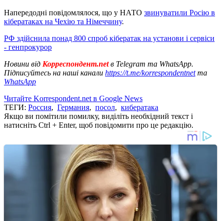
Напередодні повідомлялося, що у НАТО
звинуватили Росію в
кібератаках на Чехію та Німеччину
.
РФ здійснила понад 800 спроб кібератак на установи і сервіси
- генпрокурор
Новини від
Корреспондент.net
в Telegram та WhatsApp.
Підписуйтесь на наші канали
https://t.me/korrespondentnet
та
WhatsApp
Читайте Korrespondent.net в Google News
ТЕГИ:
Россия
,
Германия
,
посол
,
кибератака
Якщо ви помітили помилку, виділіть необхідний текст і
натисніть Ctrl + Enter, щоб повідомити про це редакцію.