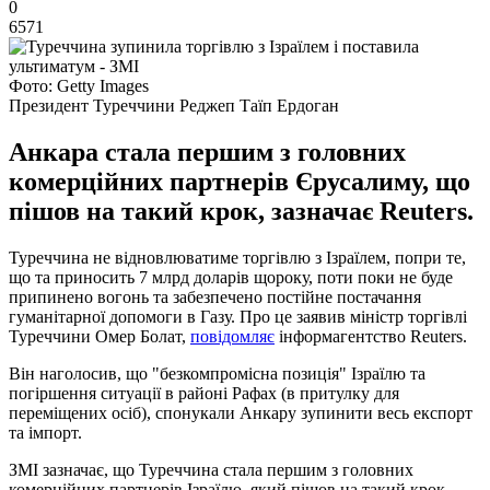
0
6571
Фото: Getty Images
Президент Туреччини Реджеп Таїп Ердоган
Анкара стала першим з головних
комерційних партнерів Єрусалиму, що
пішов на такий крок, зазначає Reuters.
Туреччина не відновлюватиме торгівлю з Ізраїлем, попри те,
що та приносить 7 млрд доларів щороку, поти поки не буде
припинено вогонь та забезпечено постійне постачання
гуманітарної допомоги в Газу. Про це заявив міністр торгівлі
Туреччини Омер Болат,
повідомляє
інформагентство Reuters.
Він наголосив, що "безкомпромісна позиція" Ізраїлю та
погіршення ситуації в районі Рафах (в притулку для
переміщених осіб), спонукали Анкару зупинити весь експорт
та імпорт.
ЗМІ зазначає, що Туреччина стала першим з головних
комерційних партнерів Ізраїлю, який пішов на такий крок.