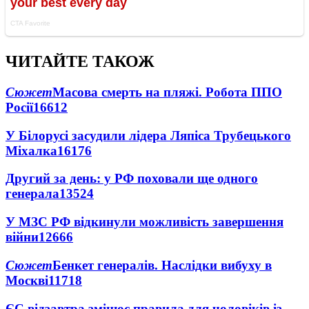
ЧИТАЙТЕ ТАКОЖ
Сюжет
Масова смерть на пляжі. Робота ППО
Росії
16612
У Білорусі засудили лідера Ляпіса Трубецького
Міхалка
16176
Другий за день: у РФ поховали ще одного
генерала
13524
У МЗС РФ відкинули можливість завершення
війни
12666
Сюжет
Бенкет генералів. Наслідки вибуху в
Москві
11718
ЄС відзавтра змінює правила для чоловіків із