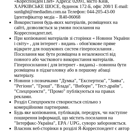
«КореспонденТ.net» Адреса: 02091, місто Київ,
ХАРКІВСЬКЕ ШОСЕ, будинок 172-Б, офіс 208/1 E-mail:
sunlight@mediadim.com.ua
Телефон: 044-205-43-00
Ідентифікатор медіа – R40-06068
Використання будь-яких матеріалів, розміщених на
сайті, дозволяється за умови посилання на
Корреспондент.net.
При копіюванні матеріалів зі сторінки « Новини України
і світу» , для інтернет - видань - обов'язкове пряме
відкрите для пошукових систем гіперпосилання .
Посилання має бути розміщена в незалежності від
повного або часткового використання матеріалів.
Гіперпосилання ( для інтернет - видань) - повинна бути
розміщена в підзаголовку або в першому абзаці
матеріалу.
Новини з позначками "Думка", "Експертиза", "Заява",
"Регіони", "Гроші", "Влада", "Вибори", "Тест-драйв",
"Спецпроекти", "Промо" публікуються на правах
реклами.
Розділ Спецпроекти створюється спільно з
комерційними партнерами.
Будь яке копіювання, публікація, передрук, чи наступне
поширення інформації, що містить посилання на
"Інтерфакс-Україна", EPA / UPG, суворо забороняється.
Власник веб-сторінки в розділі Я-Корреспондент є автор