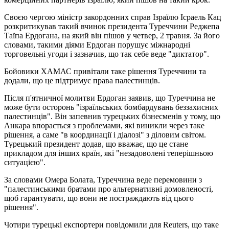
Своєю чергою міністр закордонних справ Ізраїлю Ісраель Кац
розкритикував такий вчинок президента Туреччини Реджепа
Таїпа Ердогана, на який він пішов у четвер, 2 травня. За його
словами, такими діями Ердоган порушує міжнародні
торговельні угоди і зазначив, що так себе веде "диктатор".
Бойовики ХАМАС привітали таке рішення Туреччини та
додали, що це підтримує права палестинців.
Після п'ятничної молитви Ердоган заявив, що Туреччина не
може бути осторонь "ізраїльських бомбардувань беззахисних
палестинців". Він запевнив турецьких бізнесменів у тому, що
Анкара впорається з проблемами, які виникли через таке
рішення, а саме "в координації і діалозі" з діловим світом.
Турецький президент додав, що вважає, що це стане
прикладом для інших країн, які "незадоволені теперішньою
ситуацією".
За словами Омера Болата, Туреччина веде перемовини з
"палестинськими братами про альтернативні домовленості,
щоб гарантувати, що вони не постраждають від цього
рішення".
Чотири турецькі експортери повідомили для Reuters, що таке