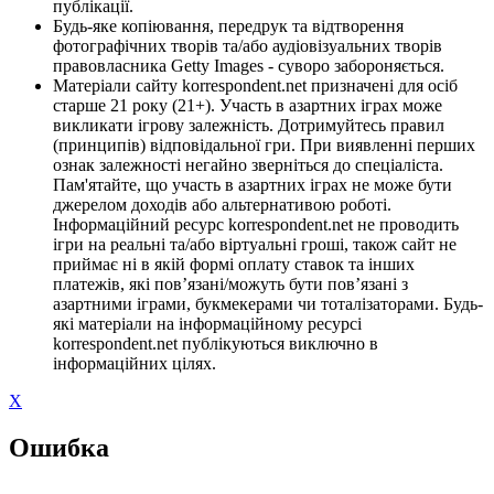
публікації.
Будь-яке копіювання, передрук та відтворення
фотографічних творів та/або аудіовізуальних творів
правовласника Getty Images - суворо забороняється.
Матеріали сайту korrespondent.net призначені для осіб
старше 21 року (21+). Участь в азартних іграх може
викликати ігрову залежність. Дотримуйтесь правил
(принципів) відповідальної гри. При виявленні перших
ознак залежності негайно зверніться до спеціаліста.
Пам'ятайте, що участь в азартних іграх не може бути
джерелом доходів або альтернативою роботі.
Інформаційний ресурс korrespondent.net не проводить
ігри на реальні та/або віртуальні гроші, також сайт не
приймає ні в якій формі оплату ставок та інших
платежів, які пов’язані/можуть бути пов’язані з
азартними іграми, букмекерами чи тоталізаторами. Будь-
які матеріали на інформаційному ресурсі
korrespondent.net публікуються виключно в
інформаційних цілях.
X
Ошибка