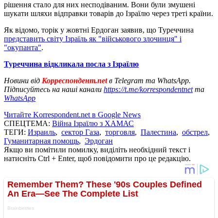
рішення стало для них несподіваним. Вони були змушені
шукати шляхи відправки товарів до Ізраїлю через треті країни.
Як відомо, торік у жовтні Ердоган заявив, що Туреччина
представить світу Ізраїль як "військового злочинця" і
"окупанта"
.
Туреччина відкликала посла з Ізраїлю
Новини від
Корреспондент.net
в Telegram та WhatsApp.
Підписуйтесь на наші канали
https://t.me/korrespondentnet
та
WhatsApp
Читайте Korrespondent.net в Google News
СПЕЦТЕМА:
Війна Ізраїлю з ХАМАС
ТЕГИ:
Израиль
,
сектор Газа
,
торговля
,
Палестина
,
обстрел
,
Гуманитарная помощь
,
Эрдоган
Якщо ви помітили помилку, виділіть необхідний текст і
натисніть Ctrl + Enter, щоб повідомити про це редакцію.