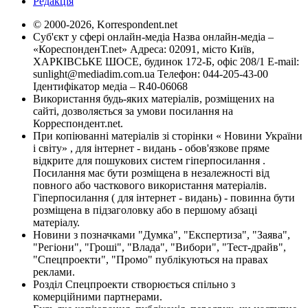
Редакція
© 2000-2026, Korrespondent.net
Суб'єкт у сфері онлайн-медіа Назва онлайн-медіа –
«КореспонденТ.net» Адреса: 02091, місто Київ,
ХАРКІВСЬКЕ ШОСЕ, будинок 172-Б, офіс 208/1 E-mail:
sunlight@mediadim.com.ua
Телефон: 044-205-43-00
Ідентифікатор медіа – R40-06068
Використання будь-яких матеріалів, розміщених на
сайті, дозволяється за умови посилання на
Корреспондент.net.
При копіюванні матеріалів зі сторінки « Новини України
і світу» , для інтернет - видань - обов'язкове пряме
відкрите для пошукових систем гіперпосилання .
Посилання має бути розміщена в незалежності від
повного або часткового використання матеріалів.
Гіперпосилання ( для інтернет - видань) - повинна бути
розміщена в підзаголовку або в першому абзаці
матеріалу.
Новини з позначками "Думка", "Експертиза", "Заява",
"Регіони", "Гроші", "Влада", "Вибори", "Тест-драйв",
"Спецпроекти", "Промо" публікуються на правах
реклами.
Розділ Спецпроекти створюється спільно з
комерційними партнерами.