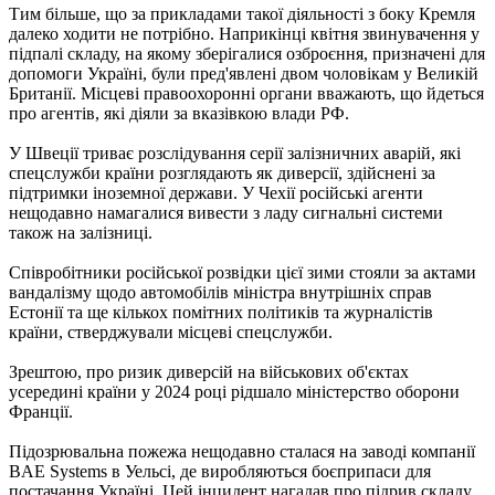
Тим більше, що за прикладами такої діяльності з боку Кремля
далеко ходити не потрібно. Наприкінці квітня звинувачення у
підпалі складу, на якому зберігалися озброєння, призначені для
допомоги Україні, були пред'явлені двом чоловікам у Великій
Британії. Місцеві правоохоронні органи вважають, що йдеться
про агентів, які діяли за вказівкою влади РФ.
У Швеції триває розслідування серії залізничних аварій, які
спецслужби країни розглядають як диверсії, здійснені за
підтримки іноземної держави. У Чехії російські агенти
нещодавно намагалися вивести з ладу сигнальні системи
також на залізниці.
Співробітники російської розвідки цієї зими стояли за актами
вандалізму щодо автомобілів міністра внутрішніх справ
Естонії та ще кількох помітних політиків та журналістів
країни, стверджували місцеві спецслужби.
Зрештою, про ризик диверсій на військових об'єктах
усередині країни у 2024 році рідшало міністерство оборони
Франції.
Підозрювальна пожежа нещодавно сталася на заводі компанії
BAE Systems в Уельсі, де виробляються боєприпаси для
постачання Україні. Цей інцидент нагадав про підрив складу