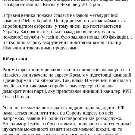
із озброєннями для Києва у Чехії ще у 2014 році.
3 травня велика пожежа сталася на заводі металургійної
компанії Diehl у Берліні. Це підприємство також займається
виробництвом озброєнь, у тому числі, що постачаються в
Україну. Загоряння не тільки зажадало великих зусиль
пожежної служби (у гасінні було задіяно понад 160 фахівців), а
й створило загрозу забруднення повітря на заході столиці
Німеччини токсичними продуктами.
Кібератаки
Разом із зростанням ризиків фізичних диверсій збільшується і
кількість звинувачень на адресу Кремля у підготовці кампаній
з дезінформації та кібератак. Так, влада Німеччини пов'язала з
російськими хакерами спробу злому серверів Соціал-
демократичної партії, яку представляє нинішній канцлер ФРН
Олаф Шольц.
Усі ці дії не можна розглядати у відриві одна від одної - РФ
намагається посилити тиск на Європу відразу по всіх
напрямках, заявив FT один із співробітників розвідслужб.
Володимир Путін, за його словами, почувається натхненним і
шукатиме можливості завдати максимальної шкоди, чи то
диверсії, чи хакерських атак чи кампанії з дезінформації.