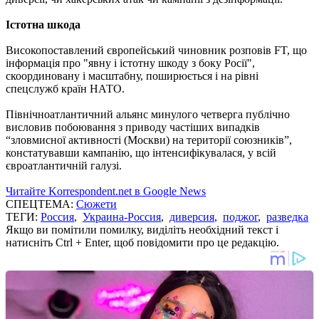
Істотна шкода
Високопоставлений європейський чиновник розповів FT, що
інформація про "явну і істотну шкоду з боку Росії",
скоординовану і масштабну, поширюється і на рівні
спецслужб країн НАТО.
Північноатлантичний альянс минулого четверга публічно
висловив побоювання з приводу частіших випадків
“зловмисної активності (Москви) на території союзників”,
констатувавши кампанію, що інтенсифікувалася, у всій
євроатлантичній галузі.
Читайте Korrespondent.net в Google News
СПЕЦТЕМА:
Сюжети
ТЕГИ:
Россия
,
Украина-Россия
,
диверсия
,
поджог
,
разведка
Якщо ви помітили помилку, виділіть необхідний текст і
натисніть Ctrl + Enter, щоб повідомити про це редакцію.