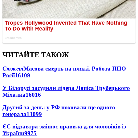
ЧИТАЙТЕ ТАКОЖ
Сюжет
Масова смерть на пляжі. Робота ППО
Росії
16109
У Білорусі засудили лідера Ляпіса Трубецького
Міхалка
16016
Другий за день: у РФ поховали ще одного
генерала
13099
ЄС відзавтра змінює правила для чоловіків із
України
9975