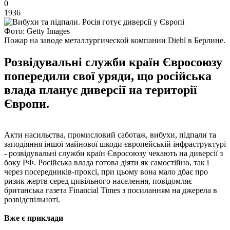
0
1936
Фото: Getty Images
Пожар на заводе металлургической компании Diehl в Берлине.
Розвідувальні служби країн Євросоюзу
попередили свої уряди, що російська
влада планує диверсії на території
Європи.
Акти насильства, промисловий саботаж, вибухи, підпали та
заподіяння іншої майнової шкоди європейській інфраструктурі
- розвідувальні служби країн Євросоюзу чекають на диверсії з
боку РФ. Російська влада готова діяти як самостійно, так і
через посередників-проксі, при цьому вона мало дбає про
ризик жертв серед цивільного населення, повідомляє
британська газета Financial Times з посиланням на джерела в
розвідспільноті.
Вже є приклади