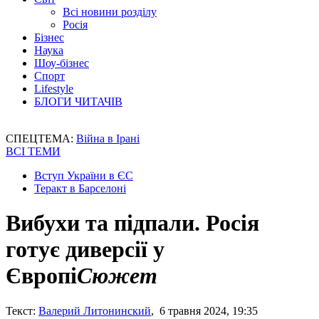
Всі новини розділу
Росія
Бізнес
Наука
Шоу-бізнес
Спорт
Lifestyle
БЛОГИ ЧИТАЧІВ
СПЕЦТЕМА:
Війна в Ірані
ВСІ ТЕМИ
Вступ України в ЄС
Теракт в Барселоні
Вибухи та підпали. Росія
готує диверсії у
Європі
Сюжет
Текст:
Валерий Литонинский
, 6 травня 2024, 19:35