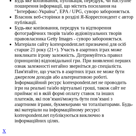
Будь яке копіювання, публікація, передрук, чи наступне
поширення інформації, що містить посилання на
"Інтерфакс-Україна", EPA / UPG, суворо забороняється.
Власник веб-сторінки в розділі Я-Корреспондент є автор
публікації.
Будь-яке копіювання, передрук та відтворення
фотографічних творів та/або аудіовізуальних творів
правовласника Getty Images - суворо забороняється.
Матеріали сайту korrespondent.net призначені для осіб
старше 21 року (21+). Участь в азартних іграх може
викликати ігрову залежність. Дотримуйтесь правил
(принципів) відповідальної гри. При виявленні перших
ознак залежності негайно зверніться до спеціаліста.
Пам'ятайте, що участь в азартних іграх не може бути
джерелом доходів або альтернативою роботі.
Інформаційний ресурс korrespondent.net не проводить
ігри на реальні та/або віртуальні гроші, також сайт не
приймає ні в якій формі оплату ставок та інших
платежів, які пов’язані/можуть бути пов’язані з
азартними іграми, букмекерами чи тоталізаторами. Будь-
які матеріали на інформаційному ресурсі
korrespondent.net публікуються виключно в
інформаційних цілях.
X