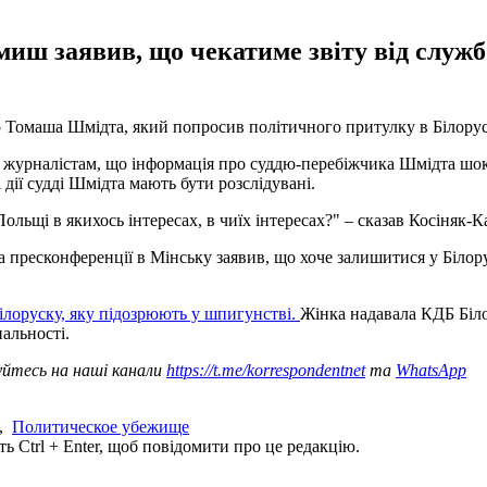
 заявив, що чекатиме звіту від служб у 
 Томаша Шмідта, який попросив політичного притулку в Білорус
в журналістам, що інформація про суддю-перебіжчика Шмідта шок
і дії судді Шмідта мають бути розслідувані.
Польщі в якихось інтересах, в чиїх інтересах?" – сказав Косіняк-
 пресконференції в Мінську заявив, що хоче залишитися у Білору
ілоруску, яку підозрюють у шпигунстві.
Жінка надавала КДБ Біло
ональності.
уйтесь на наші канали
https://t.me/korrespondentnet
та
WhatsApp
,
Политическое убежище
ь Ctrl + Enter, щоб повідомити про це редакцію.