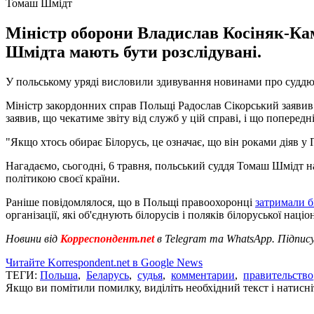
Томаш Шмідт
Міністр оборони Владислав Косіняк-Камиш
Шмідта мають бути розслідувані.
У польському уряді висловили здивування новинами про суддю
Міністр закордонних справ Польщі Радослав Сікорський заяви
заявив, що чекатиме звіту від служб у цій справі, і що попередн
"Якщо хтось обирає Білорусь, це означає, що він роками діяв у 
Нагадаємо, сьогодні, 6 травня, польський суддя Томаш Шмідт на
політикою своєї країни.
Раніше повідомлялося, що в Польщі правоохоронці
затримали б
організації, які об'єднують білорусів і поляків білоруської наці
Новини від
Корреспондент.net
в Telegram та WhatsApp. Підпис
Читайте Korrespondent.net в Google News
ТЕГИ:
Польша
,
Беларусь
,
судья
,
комментарии
,
правительство
Якщо ви помітили помилку, виділіть необхідний текст і натисніт