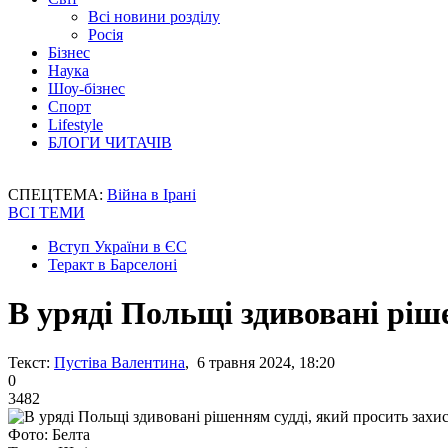
Всі новини розділу
Росія
Бізнес
Наука
Шоу-бізнес
Спорт
Lifestyle
БЛОГИ ЧИТАЧІВ
СПЕЦТЕМА:
Війна в Ірані
ВСІ ТЕМИ
Вступ України в ЄС
Теракт в Барселоні
В уряді Польщі здивовані ріше
Текст:
Пустіва Валентина
, 6 травня 2024, 18:20
0
3482
Фото: Белта