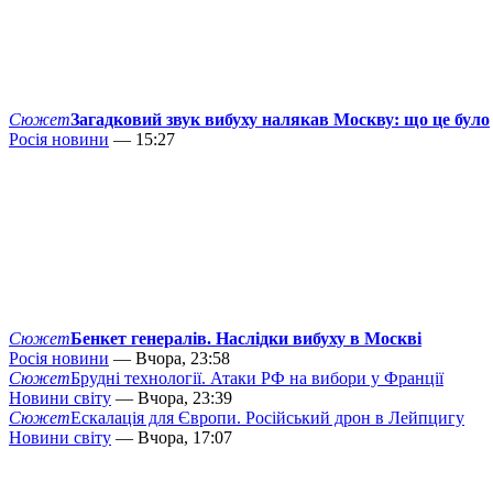
Сюжет
Загадковий звук вибуху налякав Москву: що це було
Росія новини
— 15:27
Сюжет
Бенкет генералів. Наслідки вибуху в Москві
Росія новини
— Вчора, 23:58
Сюжет
Брудні технології. Атаки РФ на вибори у Франції
Новини світу
— Вчора, 23:39
Сюжет
Ескалація для Європи. Російський дрон в Лейпцигу
Новини світу
— Вчора, 17:07