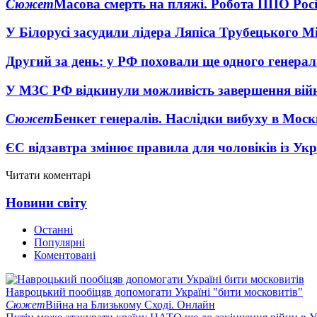
Сюжет
Масова смерть на пляжі. Робота ППО Росі
У Білорусі засудили лідера Ляпіса Трубецького М
Другий за день: у РФ поховали ще одного генерал
У МЗС РФ відкинули можливість завершення вій
Сюжет
Бенкет генералів. Наслідки вибуху в Моск
ЄС відзавтра змінює правила для чоловіків із Ук
Читати коментарі
Новини світу
Останні
Популярні
Коментовані
Навроцький пообіцяв допомогати Україні "бити московитів"
Сюжет
Війна на Близькому Сході. Онлайн