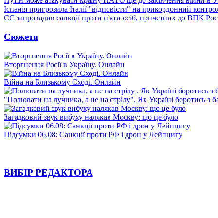
Путін може атакувати країну НАТО ще до закінчення війни в Ук
Іспанія пригрозила Італії "відповісти" на прикордонний контро
ЄС запровадив санкції проти п'яти осіб, причетних до ВПК Росі
Сюжети
Вторгнення Росії в Україну. Онлайн
Війна на Близькому Сході. Онлайн
"Полювати на лучника, а не на стрілу". Як Україні боротись з 
Загадковий звук вибуху налякав Москву: що це було
Підсумки 06.08: Санкції проти РФ і дрон у Лейпцигу
ВИБІР РЕДАКТОРА