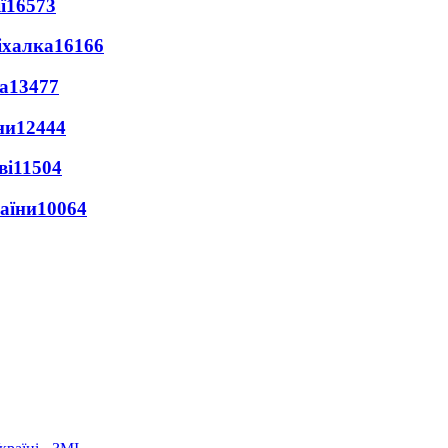
ї
16573
іхалка
16166
а
13477
ни
12444
ві
11504
раїни
10064