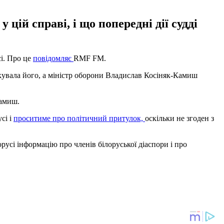
цій справі, і що попередні дії судді
і. Про це
повідомляє
RMF FM.
увала його, а міністр оборони Владислав Косіняк-Камиш
Камиш.
сі і
проситиме про політичний притулок,
оскільки не згоден з
русі інформацію про членів білоруської діаспори і про