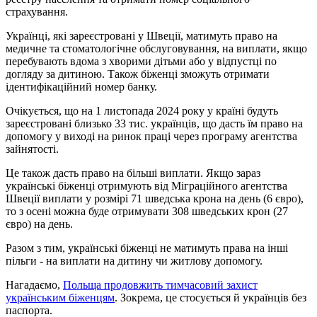
страхування.
Українці, які зареєстровані у Швеції, матимуть право на
медичне та стоматологічне обслуговування, на виплати, якщо
перебувають вдома з хворими дітьми або у відпустці по
догляду за дитиною. Також біженці зможуть отримати
ідентифікаційний номер банку.
Очікується, що на 1 листопада 2024 року у країні будуть
зареєстровані близько 33 тис. українців, що дасть їм право на
допомогу у виході на ринок праці через програму агентства
зайнятості.
Це також дасть право на більші виплати. Якщо зараз
українські біженці отримують від Міграційного агентства
Швеції виплати у розмірі 71 шведська крона на день (6 євро),
то з осені можна буде отримувати 308 шведських крон (27
євро) на день.
Разом з тим, українські біженці не матимуть права на інші
пільги - на виплати на дитину чи житлову допомогу.
Нагадаємо,
Польща продовжить тимчасовий захист
українським біженцям
. Зокрема, це стосується й українців без
паспорта.