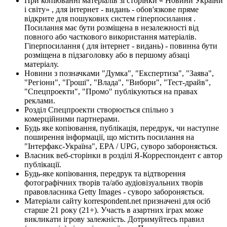
При копіюванні матеріалів зі сторінки « Новини України
і світу» , для інтернет - видань - обов'язкове пряме
відкрите для пошукових систем гіперпосилання .
Посилання має бути розміщена в незалежності від
повного або часткового використання матеріалів.
Гіперпосилання ( для інтернет - видань) - повинна бути
розміщена в підзаголовку або в першому абзаці
матеріалу.
Новини з позначками "Думка", "Експертиза", "Заява",
"Регіони", "Гроші", "Влада", "Вибори", "Тест-драйв",
"Спецпроекти", "Промо" публікуються на правах
реклами.
Розділ Спецпроекти створюється спільно з
комерційними партнерами.
Будь яке копіювання, публікація, передрук, чи наступне
поширення інформації, що містить посилання на
"Інтерфакс-Україна", EPA / UPG, суворо забороняється.
Власник веб-сторінки в розділі Я-Корреспондент є автор
публікації.
Будь-яке копіювання, передрук та відтворення
фотографічних творів та/або аудіовізуальних творів
правовласника Getty Images - суворо забороняється.
Матеріали сайту korrespondent.net призначені для осіб
старше 21 року (21+). Участь в азартних іграх може
викликати ігрову залежність. Дотримуйтесь правил