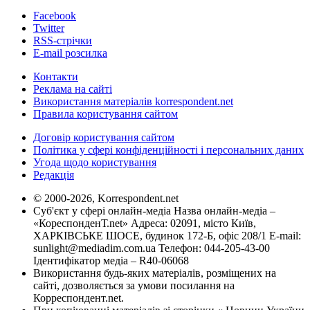
Facebook
Twitter
RSS-стрічки
E-mail розсилка
Контакти
Реклама на сайті
Використання матеріалів korrespondent.net
Правила користування сайтом
Договір користування сайтом
Політика у сфері конфіденційності і персональних даних
Угода щодо користування
Редакція
© 2000-2026, Korrespondent.net
Суб'єкт у сфері онлайн-медіа Назва онлайн-медіа –
«КореспонденТ.net» Адреса: 02091, місто Київ,
ХАРКІВСЬКЕ ШОСЕ, будинок 172-Б, офіс 208/1 E-mail:
sunlight@mediadim.com.ua
Телефон: 044-205-43-00
Ідентифікатор медіа – R40-06068
Використання будь-яких матеріалів, розміщених на
сайті, дозволяється за умови посилання на
Корреспондент.net.