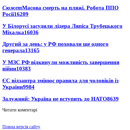
Сюжет
Масова смерть на пляжі. Робота ППО
Росії
16209
У Білорусі засудили лідера Ляпіса Трубецького
Міхалка
16036
Другий за день: у РФ поховали ще одного
генерала
13165
У МЗС РФ відкинули можливість завершення
війни
10383
ЄС відзавтра змінює правила для чоловіків із
України
9984
Залужний: Україна не вступить до НАТО
8639
Читати коментарі
Повна версія сайту