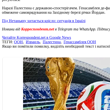
Наразі Палестина є державою-спостерігачем. Генасамблея де-фак
обмежене самоврядування на Західному березі річки Йордан.
Під Нетаньяху хитається крісло: ситуа
ція в Ізраїлі
Новини від
Корреспондент.net
в Telegram та WhatsApp. Підпис
Читайте Korrespondent.net в Google News
ТЕГИ:
ООН
,
Израиль
,
Палестина
,
Генассамблея ООН
Якщо ви помітили помилку, виділіть необхідний текст і натисніт