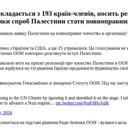
кладається з 193 країн-членів, носить р
имки спроб Палестини стати повноправн
мала заявку Палестини на повноправне членство в організації 
ючно з Ізраїлем та США, а ще 25 утрималися. Це голосування н
 Безпеки ООН повторно розглянути вступ Палестини.
аклали вето на проєкт резолюції про членство Палестини в ООН, т
відбулося на тлі рішення Ізраїлю продовжити будівництво своїх
 звинуватив Генасамблею в знищенні Статуту ООН. Під час висту
ing to the UN Charter by ignoring it and shredded it on the stage. I to
ter to advance a Nazi regime…
pic.twitter.com/NulOtHsAdK
, 2024
нюється на підставі рішення Ради безпеки ООН - вузького кола і