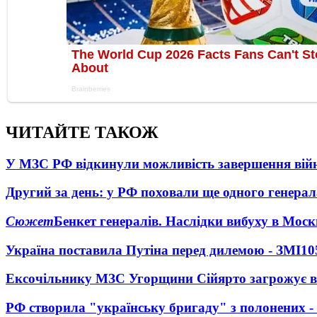
ЧИТАЙТЕ ТАКОЖ
У МЗС РФ відкинули можливість завершення вій
Другий за день: у РФ поховали ще одного генерал
Сюжет
Бенкет генералів. Наслідки вибуху в Моск
Україна поставила Путіна перед дилемою - ЗМІ
10
Ексочільнику МЗС Угорщини Сійярто загрожує в
РФ створила "українську бригаду" з полонених -