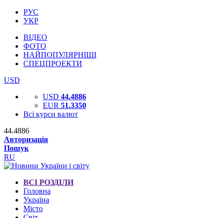
РУС
УКР
ВІДЕО
ФОТО
НАЙПОПУЛЯРНІШІ
СПЕЦПРОЕКТИ
USD
USD
44.4886
EUR
51.3350
Всі курси валют
44.4886
Авторизація
Пошук
RU
ВСІ РОЗДІЛИ
Головна
Україна
Місто
Світ