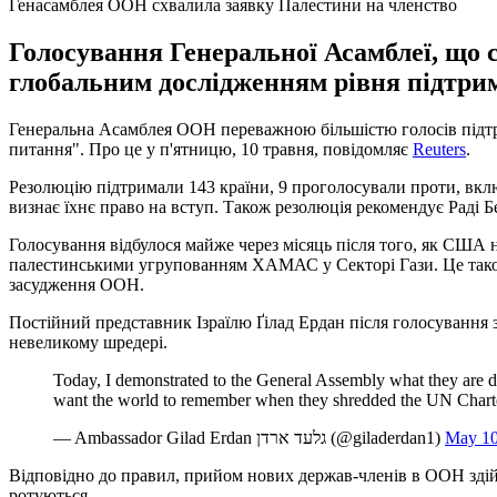
Генасамблея ООН схвалила заявку Палестини на членство
Голосування Генеральної Асамблеї, що с
глобальним дослідженням рівня підтр
Генеральна Асамблея ООН переважною більшістю голосів підтри
питання". Про це у п'ятницю, 10 травня, повідомляє
Reuters
.
Резолюцію підтримали 143 країни, 9 проголосували проти, вкл
визнає їхнє право на вступ. Також резолюція рекомендує Раді
Голосування відбулося майже через місяць після того, як США н
палестинськими угрупованням ХАМАС у Секторі Гази. Це також 
засудження ООН.
Постійний представник Ізраїлю Ґілад Ердан після голосування
невеликому шредері.
Today, I demonstrated to the General Assembly what they are do
want the world to remember when they shredded the UN Char
— Ambassador Gilad Erdan גלעד ארדן (@giladerdan1)
May 10
Відповідно до правил, прийом нових держав-членів в ООН здійс
ротуються.