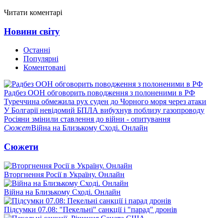
Читати коментарі
Новини світу
Останні
Популярні
Коментовані
Радбез ООН обговорить поводження з полоненими в РФ
Туреччина обмежила рух суден до Чорного моря через атаки
У Болгарії невідомий БПЛА вибухнув поблизу газопроводу
Росіяни змінили ставлення до війни - опитування
Сюжет
Війна на Близькому Сході. Онлайн
Сюжети
Вторгнення Росії в Україну. Онлайн
Війна на Близькому Сході. Онлайн
Підсумки 07.08: "Пекельні" санкції і "парад" дронів