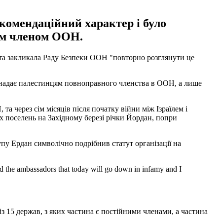
екомендаційний характер і було
им членом ООН.
та закликала Раду Безпеки ООН "повторно розглянути це
е надає палестинцям повноправного членства в ООН, а лише
а через сім місяців після початку війни між Ізраїлем і
 поселень на Західному березі річки Йордан, попри
пу Ердан символічно подрібнив статут організації на
ld the ambassadors that today will go down in infamy and I
з 15 держав, з яких частина є постійними членами, а частина