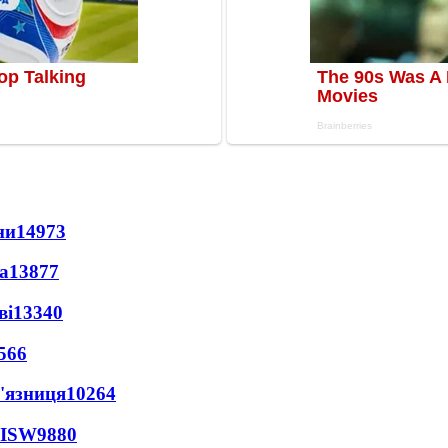
ни
14973
а
13877
ві
13340
566
'язниця
10264
 ISW
9880