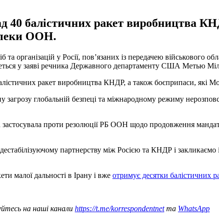
д 40 балістичних ракет виробництва КНД
зпеки ООН.
 та організацій у Росії, пов’язаних із передачею військового о
еться у заяві речника Державного департаменту США Метью Міл
балістичних ракет виробництва КНДР, а також боєприпаси, які 
у загрозу глобальній безпеці та міжнародному режиму нерозпов
на застосувала проти резолюції РБ ООН щодо продовження манда
 дестабілізуючому партнерству між Росією та КНДР і закликаємо
ети малої дальності в Ірану і вже
отримує десятки балістичних ра
уйтесь на наші канали
https://t.me/korrespondentnet
та
WhatsApp