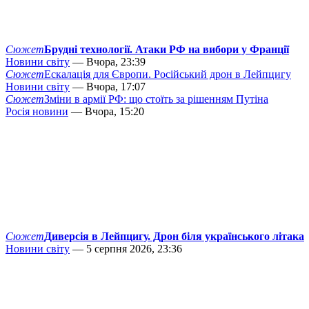
Сюжет
Брудні технології. Атаки РФ на вибори у Франції
Новини світу
— Вчора, 23:39
Сюжет
Ескалація для Європи. Російський дрон в Лейпцигу
Новини світу
— Вчора, 17:07
Сюжет
Зміни в армії РФ: що стоїть за рішенням Путіна
Росія новини
— Вчора, 15:20
Сюжет
Диверсія в Лейпцигу. Дрон біля українського літака
Новини світу
— 5 серпня 2026, 23:36