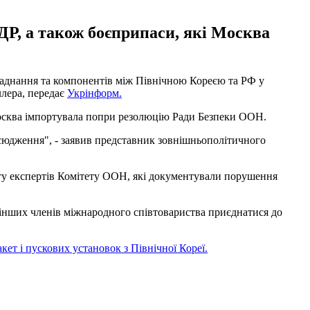
Р, а також боєприпаси, які Москва
бладнання та компонентів між Північною Кореєю та РФ у
лера, передає
Укрінформ.
Москва імпортувала попри резолюцію Ради Безпеки ООН.
сюдження", - заявив представник зовнішньополітичного
ту експертів Комітету ООН, які документували порушення
 інших членів міжнародного співтовариства приєднатися до
кет і пускових установок з Північної Кореї.