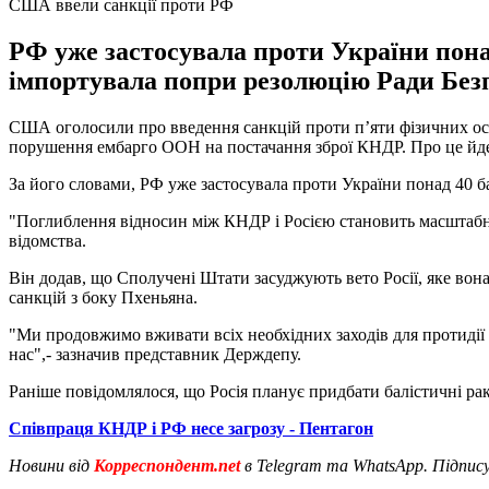
США ввели санкції проти РФ
РФ уже застосувала проти України пона
імпортувала попри резолюцію Ради Бе
США оголосили про введення санкцій проти п’яти фізичних осіб
порушення ембарго ООН на постачання зброї КНДР. Про це йд
За його словами, РФ уже застосувала проти України понад 40 
"Поглиблення відносин між КНДР і Росією становить масштабн
відомства.
Він додав, що Сполучені Штати засуджують вето Росії, яке во
санкцій з боку Пхеньяна.
"Ми продовжимо вживати всіх необхідних заходів для протидії
нас",- зазначив представник Держдепу.
Раніше повідомлялося, що Росія планує придбати балістичні рак
Співпраця КНДР і РФ несе загрозу - Пентагон
Новини від
Корреспондент.net
в Telegram та WhatsApp. Підпис