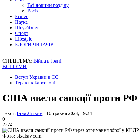
Всі новини розділу
Росія
Бізнес
Наука
Шоу-бізнес
Спорт
Lifestyle
БЛОГИ ЧИТАЧІВ
СПЕЦТЕМА:
Війна в Ірані
ВСІ ТЕМИ
Вступ України в ЄС
Теракт в Барселоні
США ввели санкції проти РФ 
Текст:
Інна Літвин
, 16 травня 2024, 19:24
0
2274
Фото: pixabay.com