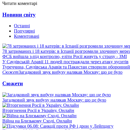
Читати коментарі
Новини світу
Останні
Популярні
Коментовані
78 затриманих і 18 катерів: в Іспанії розгромили злочинну мер
ФСБ вийшла з-під контролю, еліти Росії живуть у страху - ЗМІ
У Саудівській Аравії 11 людей постраждали через атаку хуситів
Туреччина, Саудівська Аравія та Пакистан створили оборонний
Сюжет
Загадковий звук вибуху налякав Москву: що це було
Сюжети
Загадковий звук вибуху налякав Москву: що це було
Вторгнення Росії в Україну. Онлайн
Війна на Близькому Сході. Онлайн