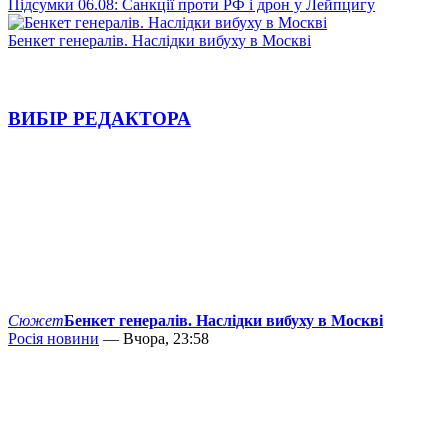
Підсумки 06.08: Санкції проти РФ і дрон у Лейпцигу
Бенкет генералів. Наслідки вибуху в Москві
ВИБІР РЕДАКТОРА
Сюжет
Бенкет генералів. Наслідки вибуху в Москві
Росія новини
— Вчора, 23:58