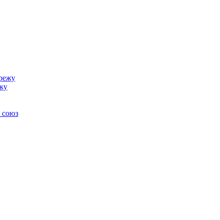
ежу
 союз