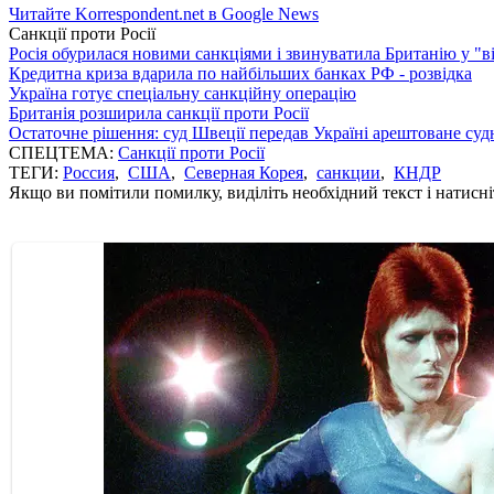
Читайте Korrespondent.net в Google News
Санкції проти Росії
Росія обурилася новими санкціями і звинуватила Британію у "в
Кредитна криза вдарила по найбільших банках РФ - розвідка
Україна готує спеціальну санкційну операцію
Британія розширила санкції проти Росії
Остаточне рішення: суд Швеції передав Україні арештоване суд
СПЕЦТЕМА:
Санкції проти Росії
ТЕГИ:
Россия
,
США
,
Северная Корея
,
санкции
,
КНДР
Якщо ви помітили помилку, виділіть необхідний текст і натисніт