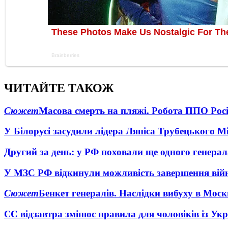
ЧИТАЙТЕ ТАКОЖ
Сюжет
Масова смерть на пляжі. Робота ППО Росі
У Білорусі засудили лідера Ляпіса Трубецького М
Другий за день: у РФ поховали ще одного генерал
У МЗС РФ відкинули можливість завершення вій
Сюжет
Бенкет генералів. Наслідки вибуху в Моск
ЄС відзавтра змінює правила для чоловіків із Ук