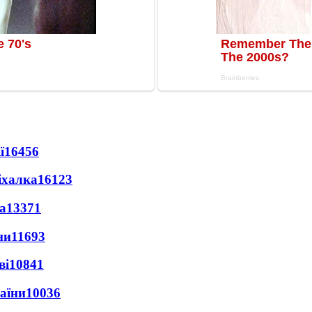
ї
16456
іхалка
16123
а
13371
ни
11693
ві
10841
раїни
10036