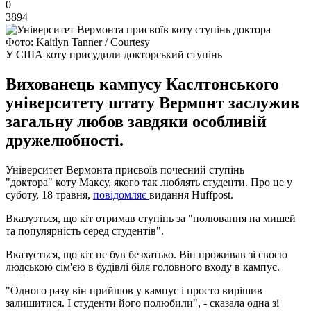
0
3894
Фото: Kaitlyn Tanner / Courtesy
У США коту присудили докторський ступінь
Вихованець кампусу Каслтонського
університету штату Вермонт заслужив
загальну любов завдяки особливій
дружелюбності.
Університет Вермонта присвоїв почесний ступінь
"доктора" коту Максу, якого так люблять студенти. Про це у
суботу, 18 травня,
повідомляє
видання Нuffpost.
Вказуэться, що кіт отримав ступінь за "полювання на мишей
та популярність серед студентів".
Вказується, що кіт не був безхатько. Він проживав зі своєю
людською сім'єю в будівлі біля головного входу в кампус.
"Одного разу він прийшов у кампус і просто вирішив
залишитися. І студенти його полюбили", - сказала одна зі