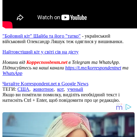
"Бойовий кіт" Шайба та його "татко"
- український
військовий Олександр Ляшук теж одяглися у вишиванки.
Найтовстіший кіт у світі сів на дієту
Новини від
Корреспондент.net
в Telegram та WhatsApp.
Підписуйтесь на наші канали
https://t.me/korrespondentnet
та
WhatsApp
Читайте Korrespondent.net в Google News
ТЕГИ:
США
,
животное
,
кот
,
ученый
Якщо ви помітили помилку, виділіть необхідний текст і
натисніть Ctrl + Enter, щоб повідомити про це редакцію.