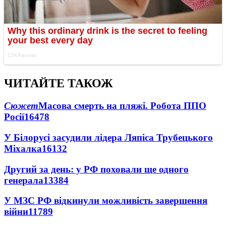
ЧИТАЙТЕ ТАКОЖ
Сюжет
Масова смерть на пляжі. Робота ППО
Росії
16478
У Білорусі засудили лідера Ляпіса Трубецького
Міхалка
16132
Другий за день: у РФ поховали ще одного
генерала
13384
У МЗС РФ відкинули можливість завершення
війни
11789