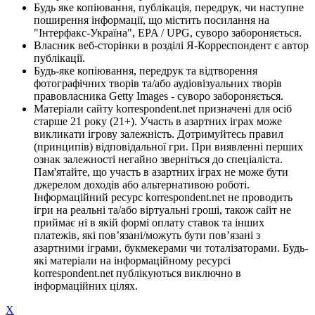
Будь яке копіювання, публікація, передрук, чи наступне
поширення інформації, що містить посилання на
"Інтерфакс-Україна", EPA / UPG, суворо забороняється.
Власник веб-сторінки в розділі Я-Корреспондент є автор
публікації.
Будь-яке копіювання, передрук та відтворення
фотографічних творів та/або аудіовізуальних творів
правовласника Getty Images - суворо забороняється.
Матеріали сайту korrespondent.net призначені для осіб
старше 21 року (21+). Участь в азартних іграх може
викликати ігрову залежність. Дотримуйтесь правил
(принципів) відповідальної гри. При виявленні перших
ознак залежності негайно зверніться до спеціаліста.
Пам'ятайте, що участь в азартних іграх не може бути
джерелом доходів або альтернативою роботі.
Інформаційний ресурс korrespondent.net не проводить
ігри на реальні та/або віртуальні гроші, також сайт не
приймає ні в якій формі оплату ставок та інших
платежів, які пов’язані/можуть бути пов’язані з
азартними іграми, букмекерами чи тоталізаторами. Будь-
які матеріали на інформаційному ресурсі
korrespondent.net публікуються виключно в
інформаційних цілях.
X