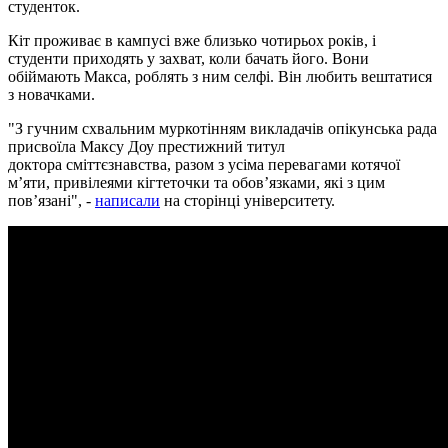
студенток.
Кіт проживає в кампусі вже близько чотирьох років, і
студенти приходять у захват, коли бачать його. Вони
обіймають Макса, роблять з ним селфі. Він любить вештатися
з новачками.
"З гучним схвальним муркотінням викладачів опікунська рада
присвоїла Максу Доу престижний титул
доктора сміттєзнавства, разом з усіма перевагами котячої
м’яти, привілеями кігтеточки та обов’язками, які з цим
пов’язані", -
написали
на сторінці університету.