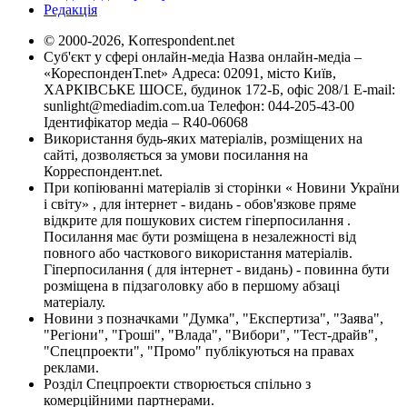
Редакція
© 2000-2026, Korrespondent.net
Суб'єкт у сфері онлайн-медіа Назва онлайн-медіа –
«КореспонденТ.net» Адреса: 02091, місто Київ,
ХАРКІВСЬКЕ ШОСЕ, будинок 172-Б, офіс 208/1 E-mail:
sunlight@mediadim.com.ua
Телефон: 044-205-43-00
Ідентифікатор медіа – R40-06068
Використання будь-яких матеріалів, розміщених на
сайті, дозволяється за умови посилання на
Корреспондент.net.
При копіюванні матеріалів зі сторінки « Новини України
і світу» , для інтернет - видань - обов'язкове пряме
відкрите для пошукових систем гіперпосилання .
Посилання має бути розміщена в незалежності від
повного або часткового використання матеріалів.
Гіперпосилання ( для інтернет - видань) - повинна бути
розміщена в підзаголовку або в першому абзаці
матеріалу.
Новини з позначками "Думка", "Експертиза", "Заява",
"Регіони", "Гроші", "Влада", "Вибори", "Тест-драйв",
"Спецпроекти", "Промо" публікуються на правах
реклами.
Розділ Спецпроекти створюється спільно з
комерційними партнерами.