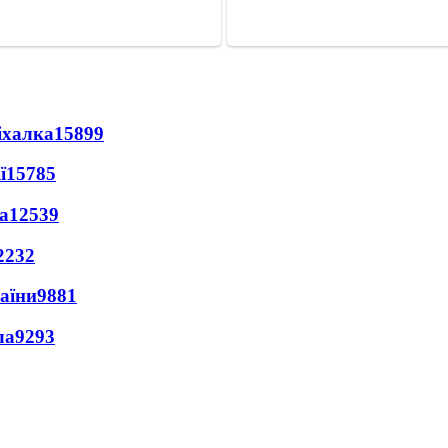
іхалка
15899
ї
15785
а
12539
2232
раїни
9881
ла
9293