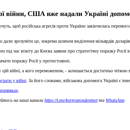
ої війни, США вже надали Україні допомо
ть, щоб російська агресія проти України закінчилась перемогою
дали зрозуміти це, зокрема шляхом виділення мільярдів доларів н
ід час візиту до Києва заявив про стратегічну поразку Росії в 
чати поразку Росії у протистоянні.
ій війні, а кого переможеним, - залишається достатньо чіткою вж
грати у війні
. За його словами, військова допомога Україні є інв
напрямках
.
уйтесь на наші канали
https://t.me/korrespondentnet
та
WhatsApp