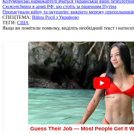
Колумбійські наркокартелі вчаться українській війні безпілотни
Сюжет
Зміни в армії РФ: що стоїть за рішенням Путіна
Пропагували війну та окупацію: викрито мережу прихильникі
СПЕЦТЕМА:
Війна Росії з Україною
ТЕГИ:
США
Якщо ви помітили помилку, виділіть необхідний текст і натисніт