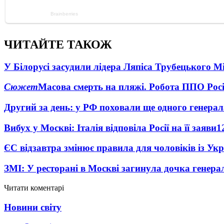
ЧИТАЙТЕ ТАКОЖ
У Білорусі засудили лідера Ляпіса Трубецького М
Сюжет
Масова смерть на пляжі. Робота ППО Росі
Другий за день: у РФ поховали ще одного генерал
Вибух у Москві: Італія відповіла Росії на її заяви
1
ЄС відзавтра змінює правила для чоловіків із Ук
ЗМІ: У ресторані в Москві загинула дочка генера
Читати коментарі
Новини світу