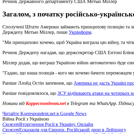
Речник Державного департаменту США Метью Міллер
Загалом, з початку російсько-українськ
Сполучені Штати Америки займають принципову позицію та хочу
Держдепу Метью Міллер, пише
Укрінформ
.
"Ми принципово хочемо, щоб Україна виграла цю війну, та чітко 
Речник Держдепу нагадав, що держсекретар США Ентоні Блінкен п
Міллер додав, що виграш Україною війни автоматично буде озна
"Гадаю, що наша позиція - кого ми хочемо бачити переможцем у ц
Раніше Ллойд Остін запевнив, що
Америка не дасть Україні про
Раніше повідомлялося, що
ЗСУ відбивають атаки на чотирьох 
Новини від
Корреспондент.net
в Telegram та WhatsApp. Підпис
Читайте Korrespondent.net в Google News
Війна Росії з Україною
Сюжет
Вторгнення Росії в Україну. Онлайн
Сюжет
Ескалація для Європи. Російський дрон в Лейпцигу