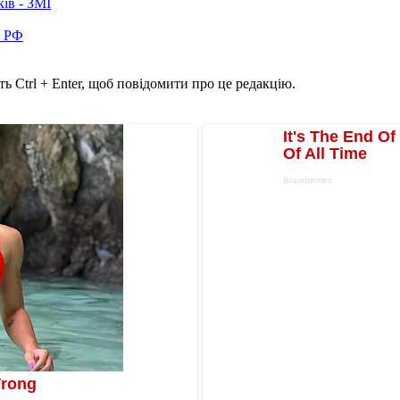
ків - ЗМІ
в РФ
ь Ctrl + Enter, щоб повідомити про це редакцію.