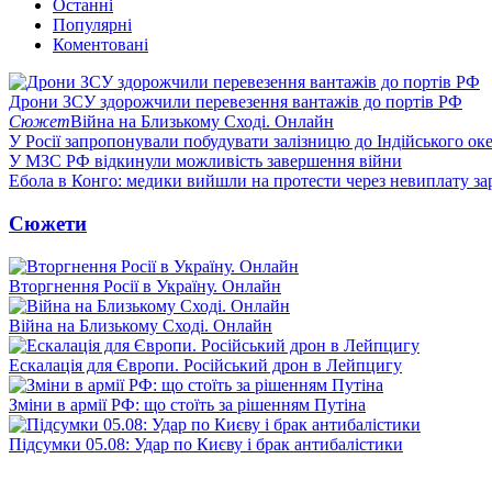
Останні
Популярні
Коментовані
Дрони ЗСУ здорожчили перевезення вантажів до портів РФ
Сюжет
Війна на Близькому Сході. Онлайн
У Росії запропонували побудувати залізницю до Індійського ок
У МЗС РФ відкинули можливість завершення війни
Ебола в Конго: медики вийшли на протести через невиплату за
Сюжети
Вторгнення Росії в Україну. Онлайн
Війна на Близькому Сході. Онлайн
Ескалація для Європи. Російський дрон в Лейпцигу
Зміни в армії РФ: що стоїть за рішенням Путіна
Підсумки 05.08: Удар по Києву і брак антибалістики