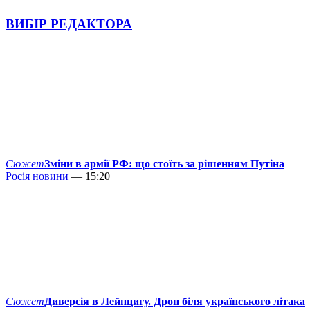
ВИБІР РЕДАКТОРА
Сюжет
Зміни в армії РФ: що стоїть за рішенням Путіна
Росія новини
— 15:20
Сюжет
Диверсія в Лейпцигу. Дрон біля українського літака